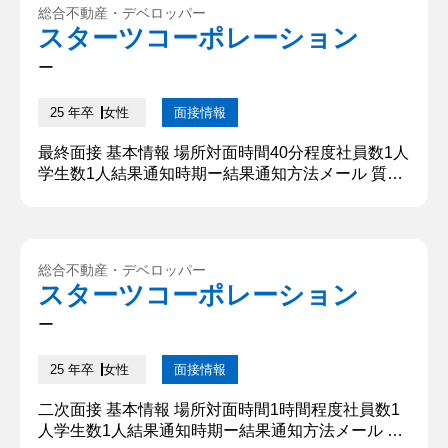
総合不動産・デベロッパー
スターツコーポレーション
ー
25 年卒
女性
面接情報
最終面接 基本情報 場所対面時間40分程度社員数1人
学生数1人結果通知時期ー結果通知方法メール 質問
内容・回答 ①自己紹介 ○○大学○○学部○○学科3年の
○○と申します。小学校から高校生までバレーボール
を10年間、大学でのサークルは○○の運営を行って
おり、ゼミでは○○について学んでいます。よろしく
総合不動産・デベロッパー
お願い致します。 【深掘質問】 今までで挫折した
スターツコーポレーション
経験はありますか？ 【深堀質問回答】 小学校ずっ
と続け...
ー
25 年卒
女性
面接情報
二次面接 基本情報 場所対面時間1時間程度社員数1
人学生数1人結果通知時期ー結果通知方法メール 質