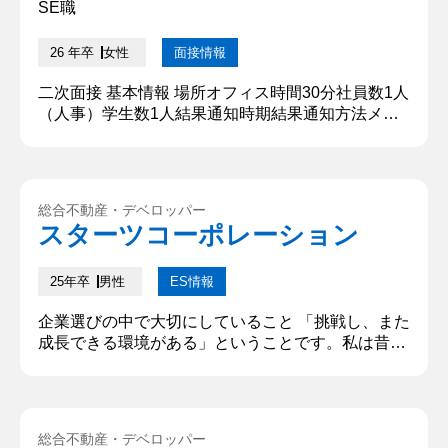
人はどんな仕事を...
SE職
26 年卒
女性
面接情報
二次面接 基本情報 場所オフィス時間30分社員数1人
（人事）学生数1人結果通知時期結果通知方法メー
ル 質問内容・回答 ①どうしてIT業界を志望してい
るのですか？ 大学での実習の授業で、○○や○○を学
び、楽しいと感じたからです。IT業界は貴社の夏イ
ンターンに参加して知り、IT業界の仕事を学んで自
総合不動産・デベロッパー
分の楽しいと思う気持ちを仕事にしたいと強く思う
スターツコーポレーション
ようになりました。 【深掘質問】 夏インターンに
参加するまで...
25年卒
男性
ES情報
企業選びの中で大切にしていること 「挑戦し、また
成長できる環境がある」ということです。私は昔か
ら多くのことに挑戦し、その経験を通して成長を続
けています。今の自分に満足することなく、常に新
しい知識を身に着け視野を広げたいと考えていま
す。またそれによって物事を多角的に考え、お客様
総合不動産・デベロッパー
の課題に対して適切な解決策を提示し、またお客様