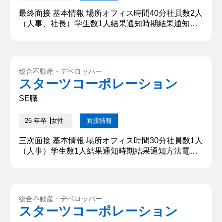
最終面接 基本情報 場所オフィス時間40分社員数2人
（人事、社長）学生数1人結果通知時期結果通知方
法電話 質問内容・回答 ①自己紹介をお願いします
大学名、学部学科、氏名を述べた後に、趣味を軽く
話しました。 【深掘質問】 今のバイト先も何か理
由があって、その飲食店で働いているのですか？
総合不動産・デベロッパー
【深堀質問回答】 アルバイトを始める前に一度食べ
スターツコーポレーション
に行ったことがあり、あまりの美味しさに感激して
ここで働くことを決...
SE職
26 年卒
女性
面接情報
三次面接 基本情報 場所オフィス時間30分社員数1人
（人事）学生数1人結果通知時期結果通知方法電話
質問内容・回答 ①最初に軽く自己紹介をしてくださ
い 大学名、学部学科、氏名を述べた後に、趣味を軽
く話しました。 ②弊社をどこで知りましたか？ 父
の友人が貴社に勤めているので、父からの話を聞い
総合不動産・デベロッパー
て知りました。その話を聞いて福利厚生がいいとい
スターツコーポレーション
う印象を抱きました。 【深掘質問】 お父さんの友