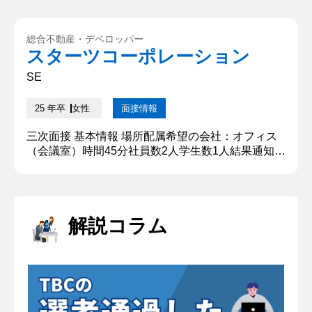
いします 〇〇大学〇〇学部〇〇学科に所属していま
す〇〇と申します。専攻は〇〇です。学外ではワー
キングホリデーやNPO活動など課外活動に注力して
総合不動産・デベロッパー
きました。そんな私を一言で表すと「〇〇」だと考
スターツコーポレーション
えています。理由はチームで協働することを重視
し、個人でも集団でも...
SE
25 年卒
女性
面接情報
三次面接 基本情報 場所配属希望の会社：オフィス
（会議室）時間45分社員数2人学生数1人結果通知方
法メール 質問内容・回答 ①1分程度で自己紹介をお
願いします 〇〇大学〇〇学部〇〇学科に所属してい
ます〇〇と申します。専攻は〇〇です。学外ではワ
ーキングホリデーやNPO活動など課外活動に注力し
解説コラム
てきました。そんな私を一言で表すと「〇〇」だと
考えています。理由はチームで協働することを重視
し、個人でも集団で...