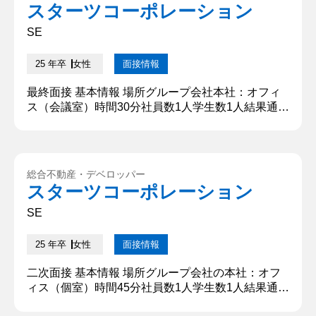
スターツコーポレーション
自身がまだ課題だと思っていないようなこと、また
いずれか課題になることに気づき、...
SE
25 年卒
女性
面接情報
最終面接 基本情報 場所グループ会社本社：オフィ
ス（会議室）時間30分社員数1人学生数1人結果通知
方法電話 質問内容・回答 ①自己紹介 一次・二次・
三次とほぼ同様です。 ②長所と短所を教えてくださ
い 一次・二次・三次とほぼ同様です。 ③学生時代
に力を入れたことは何ですか 一次・二次・三次とほ
総合不動産・デベロッパー
ぼ同様です。 ④配属希望の会社の志望動機 一次・
スターツコーポレーション
二次・三次とほぼ同様です。 面接詳細情報 面接官
の社員の特徴...
SE
25 年卒
女性
面接情報
二次面接 基本情報 場所グループ会社の本社：オフ
ィス（個室）時間45分社員数1人学生数1人結果通知
方法メール 質問内容・回答 ①1分で自己紹介をお願