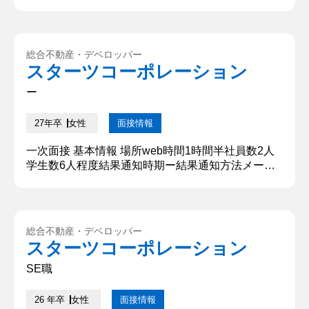
問内容・回答 ①大学でなぜバレーボールをやらなか
ったのか 大学に女子バレーボールがなく、サークル
しかありませんでした。バレーボールをやるのであ
ればしっかりと部活でやりたかった為入りませんで
総合不動産・デベロッパー
した。また、今までバレーボールをすること（自分
スターツコーポレーション
が支えてもらう側）しかしたことがないため、自分
が支える立場になってみ...
ー
27年卒
女性
面接情報
一次面接 基本情報 場所web時間1時間半社員数2人
学生数6人程度結果通知時期ー結果通知方法メール
質問内容・回答 ①自己紹介 ○○大学○○学部○○学科3
年の○○と申します。小学校から高校生までバレーボ
ールを10年間、大学でのサークルは○○の運営を行
っており、ゼミでは○○について学んでいます。よろ
総合不動産・デベロッパー
しくお願い致します。 【深掘質問】 ○○の運営では
スターツコーポレーション
何をしているのですか？ 【深堀質問回答】 ○○の企
画...
SE職
26 年卒
女性
面接情報