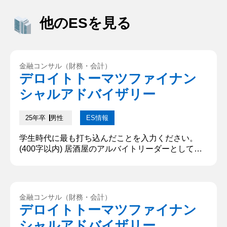
他のESを見る
金融コンサル（財務・会計）
デロイトトーマツファイナン
シャルアドバイザリー
25年卒
男性
ES情報
学生時代に最も打ち込んだことを入力ください。
(400字以内) 居酒屋のアルバイトリーダーとしてス
タッフ全員が働きやすい環境の実現を目指した。開
店当初からアルバイトが店長へ意見や不満を伝える
ことができるフランクな職場だった。一方で意見の
共有不足により、店長も店舗としての改善策を講
金融コンサル（財務・会計）
じ、実行に移す事ができない状況にあった。具体的
デロイトトーマツファイナン
には給料面に対する不満や営業中のオペレーション
シャルアドバイザリー
の不統一などが問題として挙がっ...