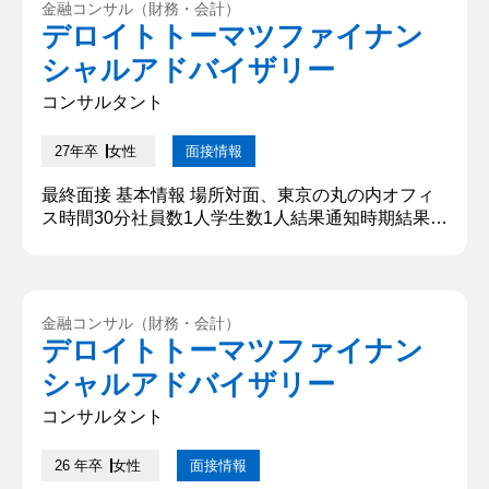
金融コンサル（財務・会計）
大変でしたか？ 3．それをどう乗り越えましたか？
デロイトトーマツファイナン
【深堀質問回答】 1．新しいことにチャレンジし
シャルアドバイザリー
て、自...
コンサルタント
27年卒
女性
面接情報
最終面接 基本情報 場所対面、東京の丸の内オフィ
ス時間30分社員数1人学生数1人結果通知時期結果通
知方法メール 質問内容・回答 ①自己紹介 私は大学
では○○祭実行委員の活動に尽力してまいりました。
中学から大学までチームで何かを成し遂げる経験に
やりがいを持って取り組んできました。本日はよろ
金融コンサル（財務・会計）
しくお願いいたします。 【深掘質問】 ○○祭委員の
デロイトトーマツファイナン
規模と、その中での役割はなんですか。 【深堀質問
シャルアドバイザリー
回答】 全部で...
コンサルタント
26 年卒
女性
面接情報