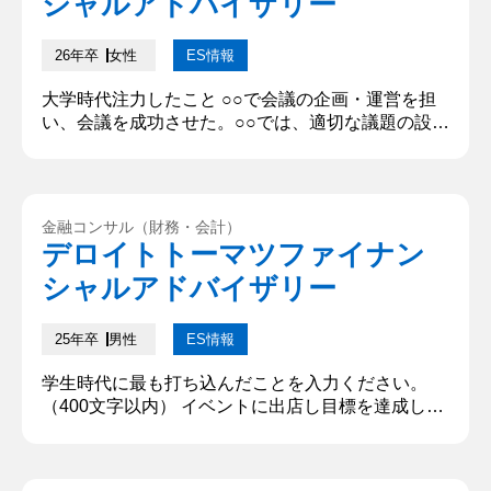
シャルアドバイザリー
26年卒
女性
ES情報
大学時代注力したこと ○○で会議の企画・運営を担
い、会議を成功させた。○○では、適切な議題の設定
と会場及び運営の準備、また本会議では参加者全員
による活発な議論を創出し、決議の採択まで導かな
ければならない。年度初めに新入生が初めて参加す
る会議では、例年会議後に多くの新入生が○○から離
金融コンサル（財務・会計）
れてしまうため、経験のない新入生に本会議を通し
デロイトトーマツファイナン
て○○への意欲を高めてもらうことをテーマとし、運
シャルアドバイザリー
営メンバー4名で議論を重...
25年卒
男性
ES情報
学生時代に最も打ち込んだことを入力ください。
（400文字以内） イベントに出店し目標を達成した
ことです。私は○○研究会に所属しており、外部イベ
ントへ出店しました。知名度向上と活動資金獲得の
ため、目標としてSNSフォロワー200名増、2日間