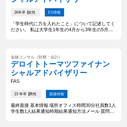
26年卒
女性
ES情報
「学生時代に力を入れたこと」について記述してく
ださい。 私は大学生1年生の4月から3年生の5月ま
で、○○士試験合格を目標とし勉学に励んできまし
た。その際、モチベーションの維持と勉強時間の確
保という二点において大きな壁にぶつかりました。
一点目、モチベーションの維持については先輩・後
金融コンサル（財務・会計）
輩・大学問わず受験生の友人を増やしました。友人
デロイトトーマツファイナン
らと頻繁に勉強会を開くことで互いが互いのペース
シャルアドバイザリー
メーカーとなり、またそれぞれ...
FAS
23 年卒
男性
面接情報
最終面接 基本情報 場所オフィス時間30分社員数1人
学生数1人結果通知時期結果通知方法メール 質問内
容・回答 ①時間は自由に差し上げるのでお話しくだ
さい。 私がM&Aに興味を持ったのは、父親が事業