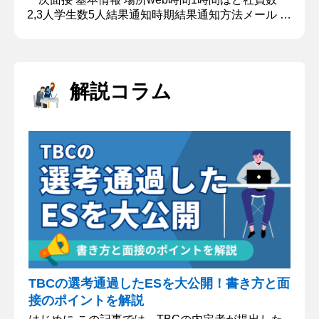
2,3人学生数5人結果通知時期結果通知方法メール 質
問内容・回答 ①自己紹介 ○○大学○○学部から参りま
した、○○と申します。本日はよろしくお願いいたし
ます。私は大学では、国際経営を専攻しておりま
す。主に理論の研究を事例分析を通して学んでおり
解説コラム
ます。その中でM&Aが持つ面白さにひかれておりま
す。また、サークルに力を入れており、野球、バド
ミント...
TBCの選考通過したESを大公開！書き方と面
接のポイントを解説