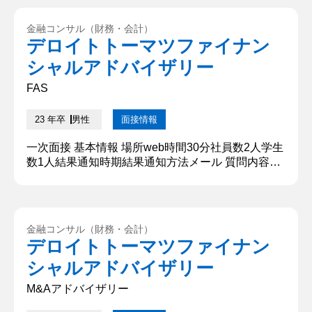
を営んでおりかつ自分を含め跡継ぎがいない問題に
直面した背景があるからです。他の兄弟も就職し、
金融コンサル（財務・会計）
自身もこのように就職活動しているため、今後父の
デロイトトーマツファイナン
会社を継ぐものがいなくなってしまいます。 そのた
シャルアドバイザリー
め、これま...
FAS
23 年卒
男性
面接情報
一次面接 基本情報 場所web時間30分社員数2人学生
数1人結果通知時期結果通知方法メール 質問内容・
回答 ①M&Aに関心を抱いた理由 私がM&Aに興味を
持ったのは、父親が事業を営んでおりかつ自分を含
め跡継ぎがいない問題に直面した背景があるからで
す。他の兄弟も就職し、自身もこのように就職活動
金融コンサル（財務・会計）
しているため、今後父の会社を継ぐものがいなくな
デロイトトーマツファイナン
ってしまいます。 そのため、これまで父が奮闘し...
シャルアドバイザリー
M&Aアドバイザリー