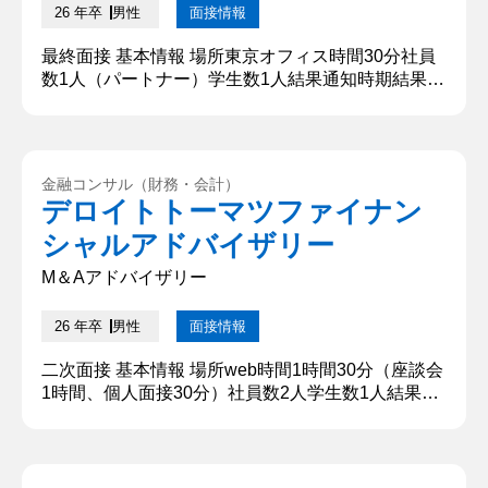
26 年卒
男性
面接情報
最終面接 基本情報 場所東京オフィス時間30分社員
数1人（パートナー）学生数1人結果通知時期結果通
知方法メール 質問内容・回答 ①学生時代に頑張っ
たことは何ですか？ 大学時代に所属していた部活動
です。 【深掘質問】 1．なぜその部活動を始めたの
ですか？ 2．取り組みの中で何が大変でしたか？
金融コンサル（財務・会計）
3．それをどう乗り越えましたか？ 【深堀質問回
デロイトトーマツファイナン
答】 1．新しいことにチャレンジして、自分を変え
シャルアドバイザリー
たいと思ったか...
M＆Aアドバイザリー
26 年卒
男性
面接情報
二次面接 基本情報 場所web時間1時間30分（座談会
1時間、個人面接30分）社員数2人学生数1人結果通
知時期結果通知方法メール 質問内容・回答 ①学生
時代に頑張ったことを教えてください 大学時代に所
属していた部活動です。 【深掘質問】 1．なぜその
部活動を始めたのですか？ 2．取り組みの中で何が