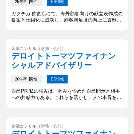
25年卒
男性
ES情報
ガクチカ 飲食店にて、海外顧客向けの献立表作成の
提案と仕組化に成功し、顧客満足度の向上に貢献し
た経験だ。この店舗では、通常料理以外にイスラム
教徒やビーガンに向けた料理も提供しており、来店
客の7割が海外顧客である。しかし、彼らから寄せ
られる口コミの約3割が接客への批判的な意見だっ
金融コンサル（財務・会計）
た。この原因は、店員が料理の説明を詳細に行えて
デロイトトーマツファイナン
いないことだと考えた。そこでお客様に料理の魅力
シャルアドバイザリー
を最大限伝え、店員の負担軽減を...
26年卒
男性
ES情報
自己PR 私の強みは、弱みを含めた自己開示と相手
への共感力である。これらを活かし、人の本音を引
き出すことで対立する意見の中に共通目的を見つ
け、合意形成を実現してきた。体育会運動部では、
大会優勝を目標に掲げる中、戦績が低迷していた。
私は自ら日常的に悩みを共有し、同期や後輩にも素
金融コンサル（財務・会計）
直に指導を求めた。その結果、部員からも本音を引
デロイトトーマツファイナン