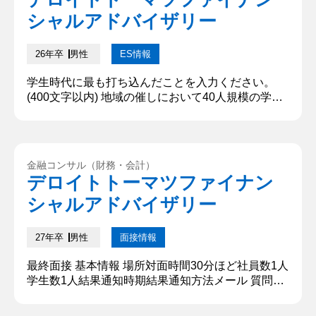
き出せる信頼関係を築き、コーチによる選手選考へ
シャルアドバイザリー
の不満という他人には言いづらい課...
26年卒
男性
ES情報
学生時代に最も打ち込んだことを入力ください。
(400文字以内) 地域の催しにおいて40人規模の学生
アルバイトのリーダーとして、前年比売上15%向上
に貢献した。メインの仕事は商品の魅力を伝え、お
客様のニーズに合った商品を提案し販売することで
ある。前年まで経営者の方が仕事を割り振っていた
金融コンサル（財務・会計）
ため、未経験者同士でシフトが重複することや、接
デロイトトーマツファイナン
客が苦手にも関わらず販売担当になるなどの問題が
シャルアドバイザリー
生じていた。これは効率が...
27年卒
男性
面接情報
最終面接 基本情報 場所対面時間30分ほど社員数1人
学生数1人結果通知時期結果通知方法メール 質問内
容・回答 ①志望動機 M&Aコンサルタントを目指す
理由は二つあります。一つ目は戦略とM&Aの分析に