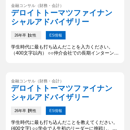
売上20万円を掲げました。しかし初めての外部イベ
金融コンサル（財務・会計）
ントということもあり、課題として製品の仕入先や
デロイトトーマツファイナン
調理方法、レシピ開発、宣伝広告といった一連のノ
シャルアドバイザリー
ウハウが不足していまし...
26年卒
女性
ES情報
学生時代に最も打ち込んだことを入力ください。
（400文字以内） ○○仲介会社での長期インターンシ
ップです。主に売り手側の代表との面談を取り付け
る業務を担いました。当初、なかなかアポイントを
取れなかった私は、2つの策を講じました。1つ目は
売り手側の代表との接触率向上です。電話をかける
金融コンサル（財務・会計）
際、曜日や時間帯を記録し、経営層にリーチできる
デロイトトーマツファイナン
最適なタイミングを割り出してみました。結果、接
シャルアドバイザリー
触率は約1.6倍になりまし...
26年卒
男性
ES情報
学生時代に最も打ち込んだことを教えてください。
(400文字) ○○学会で人生初のリーダーに挑戦し、チ