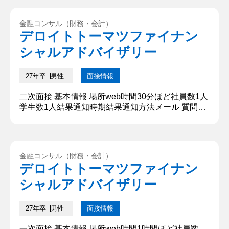
関心があるからです。所属するゼミのテーマは多国
籍企業の研究です。ケーススタディや企業理論研究
金融コンサル（財務・会計）
を通し、分析と事例研究を行ってきました。企業の
デロイトトーマツファイナン
成長や業績改善にはそれを裏付ける戦略が必要で
シャルアドバイザリー
す。...
27年卒
男性
面接情報
二次面接 基本情報 場所web時間30分ほど社員数1人
学生数1人結果通知時期結果通知方法メール 質問内
容・回答 ①日本の航空機の一日の発着件数（フェル
ミ推定） まずは、前提の確認を行います。簡略化の
ため、羽田と成田の発着件数を考える。1日を飛行
機の始発便から最終着陸便と考える。始発便の時間
金融コンサル（財務・会計）
は朝6時、最終着陸の時間を24時とする。乗り場が
デロイトトーマツファイナン
羽田と成田合計200だと仮定する。1時間に各乗り場
シャルアドバイザリー
で一回発着し...
27年卒
男性
面接情報
一次面接 基本情報 場所web時間1時間ほど社員数