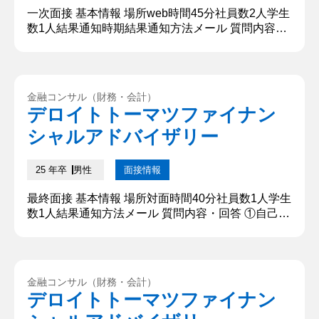
一次面接 基本情報 場所web時間45分社員数2人学生
数1人結果通知時期結果通知方法メール 質問内容・
回答 ①自己紹介 私は大学では○○祭実行委員の活動
に尽力してまいりました。中学から大学までチーム
で何かを成し遂げる経験にやりがいを持って取り組
んできました。本日はよろしくお願いいたします。
金融コンサル（財務・会計）
【深掘質問】 どうして○○祭実行委員に入ったのか
デロイトトーマツファイナン
【深堀質問回答】 理由は2つあります。まず、自己
シャルアドバイザリー
紹介でも触...
25 年卒
男性
面接情報
最終面接 基本情報 場所対面時間40分社員数1人学生
数1人結果通知方法メール 質問内容・回答 ①自己紹
介をお願いします 〇〇学や〇〇学などの講義を中心
に受けているのですが、人間について多面的に捉え
ることを目標に、同時に他学部の授業も履修して人
間の非合理的な意思決定についても学びを深めてい
金融コンサル（財務・会計）
ます。大学２年次にはネット広告仲介業者での長期
デロイトトーマツファイナン
インターンで新規メディア開拓に携わり、メディア
営業に従事した2ヶ月...