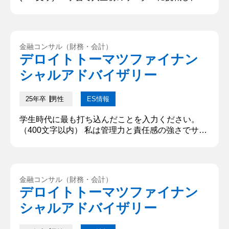
ームの高評価に貢献した経験だ。ディベート大会に
出場した友人の姿に挑戦意欲が刺激され、「自分も
舞台で成果を残したい」という思いから最優秀賞を
目指してリーダーを引き受けた。しかし、メンバー
金融コンサル（財務・会計）
との温度感や知識の差に直面し、どのように進める
デロイトトーマツファイナン
べきか手探り状態だった。それでもやると決めたか
シャルアドバイザリー
らにはやり切るという私の...
25年卒
男性
ES情報
学生時代に最も打ち込んだことを入力ください。
（400文字以内） 私は管理力と責任感の強さでサー
クルの1ヶ月間の勧誘活動で勧誘チームを率い、過
去最高の入会率を記録した。期間は短いが、かけた
熱量は最も大きい経験である。私の所属する体育会
部活動は大会でより良い結果を残すために○○が上手
金融コンサル（財務・会計）
な新入生を集めることに注力している。だがその新
デロイトトーマツファイナン
歓活動はほぼ毎日の活動がある上に、調整の必要な
シャルアドバイザリー
関係者やすべき作業が多岐にわ...