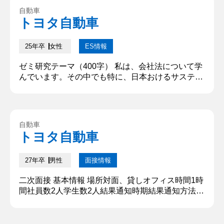
②学生時代に力を入れたこと 学生時代に最も力を入
自動車
れた経験は、「留学中、イギリスの大学野球部に初
トヨタ自動車
のサインプレーを導入するため、英語で交渉を重
ね、導入後に全英...
25年卒
女性
ES情報
ゼミ研究テーマ（400字） 私は、会社法について学
んでいます。その中でも特に、日本おけるサステナ
ビリティ課題と会社法の位置づけをテーマに研究し
ています。このテーマを研究するうえで、私が重視
したことは、他国の状況についても注意して調べる
ことでした。日本おける状況や課題のみを調べるだ
自動車
けでなく、他国と比較して考えることで、それぞれ
トヨタ自動車
の背景や法的枠組みの違いに着目しながら課題や改
善点を考察することができまし...
27年卒
男性
面接情報
二次面接 基本情報 場所対面、貸しオフィス時間1時
間社員数2人学生数2人結果通知時期結果通知方法次
のセッションの案内が来る 質問内容・回答 ①ガク
チカ、部長として意識していたことは トップダウン
ではなくボトムアップの組織を作っていくことで