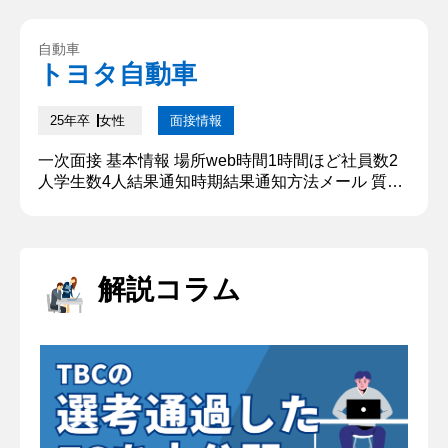
は〜〜です。本日はよろしくお願いいたします。 ②
学生時代に力を入れたこと 私が学生時代に最も力を
自動車
入れたことはサークルでの活動だ。チーフとして力
トヨタ自動車
を入れ、課題を解決してきた。 特定の人が多くの仕
事をしていること、そ...
25年卒
女性
面接情報
一次面接 基本情報 場所web時間1時間ほど社員数2
人学生数4人結果通知時期結果通知方法メール 質問
内容・回答 ①自己紹介 〇〇大学〇〇学部から参り
ました、〇〇です。所属ゼミは〜〜、所属サークル
は〜〜です。本日はよろしくお願いいたします。 ②
学生時代に力を入れたこと 私が学生時代に最も力を
解説コラム
入れたことはサークルでの活動だ。チーフとして力
を入れ、課題を解決してきた。 特定の人が多くの仕
事をしていること...