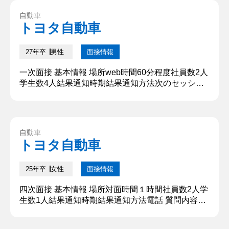
す。学生主体の部活動であるからこそ、一人一人が
自動車
意見を発信していくことが大切だと考えました。そ
トヨタ自動車
の際にトップダウンの組織だと言われたことをこな
すだけでは主体性の発揮は...
27年卒
男性
面接情報
一次面接 基本情報 場所web時間60分程度社員数2人
学生数4人結果通知時期結果通知方法次のセッショ
ンの案内が来る 質問内容・回答 ①自己紹介 学生時
代には「周囲を巻き込む力」を活かして部活動に注
力してきました。部長として50人近い部員数をまと
めるために部員に役割を振り、細分化された業務の
自動車
遂行を通してチーム力の向上を図りました。 【深堀
トヨタ自動車
質問】 一人でやらずに部員と協力して運営をしてい
こうと思ったき...
25年卒
女性
面接情報
四次面接 基本情報 場所対面時間１時間社員数2人学
生数1人結果通知時期結果通知方法電話 質問内容・
回答 ①自己紹介 〇〇大学法学部から参りました、
〇〇です。所属ゼミは〜〜、所属サークルは〜〜で