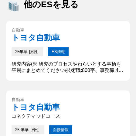
他のESを見る
自動車
トヨタ自動車
25年卒
男性
ES情報
研究内容(※ 研究のプロセスやねらいとする事柄を
平易にまとめてください/技術職:800字、事務職:400
字) ○○機器メーカーの多角化戦略についてグループ
で論文を執筆した。多角化の特徴は大きく分けて2
つあり、集約型と拡散型がある。○○機器において、
集約型は○○機器を中心として次々と新しい○○機器
自動車
に多角化し、拡散型は母業が○○機器ではないが○○
トヨタ自動車
機器に新しく多角化するというものだ。これら2つ
の型それぞ...
コネクティッドコース
25 年卒
男性
面接情報