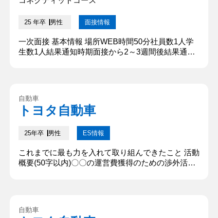
コネクティッドコース
25 年卒
男性
面接情報
一次面接 基本情報 場所WEB時間50分社員数1人学
生数1人結果通知時期面接から2～3週間後結果通知
方法メール 質問内容・回答 ①自己紹介 私は早稲田
大学の〇〇と申します。 現在の研究テーマは、「地
域密着型のMaaSの社会実装及び高度化」です。私
はこれまで、多くの企業や自治体、住民の方々の協
自動車
力を得ながら小型モビリティによる自動配送やごみ
トヨタ自動車
回収などの実証実験を進めてまいりました。 学業の
他に、現在、デ...
25年卒
男性
ES情報
これまでに最も力を入れて取り組んできたこと 活動
概要(50字以内)〇〇の運営費獲得のための渉外活動
における、登録型協賛の導入と活用役割〇〇の在籍
最終学年において、登録型協賛の導入から管理まで
を行っておりました。取り組み内容(400 字以内)コ
ロナ禍において〇〇の中止が決定し、課外活動の制
自動車
限から対面で行う従来型の協賛活動が行えなくなり