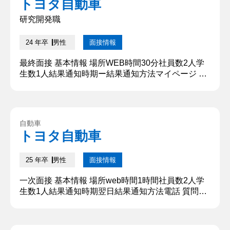
トヨタ自動車
ました。しかし、次年度以降の〇〇開催には運営費
の獲得が必要であると...
研究開発職
24 年卒
男性
面接情報
最終面接 基本情報 場所WEB時間30分社員数2人学
生数1人結果通知時期ー結果通知方法マイページ 質
問内容・回答 ①現在行っている研究とその中で苦労
した点について教えてください。 私は有機太陽電池
の劣化機構について研究しています。 現在広く使わ
れているシリコン系の無機太陽電池の課題を解決す
自動車
るものとして、有機太陽電池が広く使われていま
トヨタ自動車
す。 有機太陽電池はフレキシブル基板上に作製でき
ることから、ウェア...
25 年卒
男性
面接情報
一次面接 基本情報 場所web時間1時間社員数2人学
生数1人結果通知時期翌日結果通知方法電話 質問内
容・回答 ①自己紹介及びアイスブレイク 部活動で
の主将経験と留学中の部活の経験、研究の話、どん
な性格なのかを簡潔に30秒から45秒の間で話した。