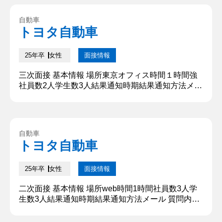
す。本日はよろしくお願いいたします。 ②学生時代
に力を入れたこと 私が学生時代に最も力を入れたこ
自動車
とはサークルでの活動だ。チーフとして力を入れ、
トヨタ自動車
課題を解決してきた。 特定の人が多くの仕事をして
いること、そして下...
25年卒
女性
面接情報
三次面接 基本情報 場所東京オフィス時間１時間強
社員数2人学生数3人結果通知時期結果通知方法メー
ル 質問内容・回答 ①自己紹介 〇〇大学法学部から
参りました、〇〇です。所属ゼミは〜〜、所属サー
クルは〜〜です。本日はよろしくお願いいたしま
す。 ②学生時代に力を入れたこと 私が学生時代に
自動車
最も力を入れたことはサークルでの活動だ。チーフ
トヨタ自動車
として力を入れ、課題を解決してきた。 特定の人が
多くの仕事をしているこ...
25年卒
女性
面接情報
二次面接 基本情報 場所web時間1時間社員数3人学
生数3人結果通知時期結果通知方法メール 質問内
容・回答 ①自己紹介 〇〇大学〇〇学部から参りま
した、〇〇です。所属ゼミは〜〜、所属サークル