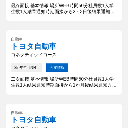
最終面接 基本情報 場所WEB時間50分社員数1人学
生数1人結果通知時期面接から2～3日後結果通知方
法メール 質問内容・回答 ①自己紹介 私は早稲田大
学の〇〇と申します。 現在の研究テーマは、「地域
密着型のMaaSの社会実装及び高度化」です。私は
これまで、多くの企業や自治体、住民の方々の協力
自動車
を得ながら小型モビリティによる自動配送やごみ回
トヨタ自動車
収などの実証実験を進めてまいりました。 学業の他
に、現在、デー...
コネクティッドコース
25 年卒
男性
面接情報
二次面接 基本情報 場所WEB時間50分社員数1人学
生数1人結果通知時期面接から1か月後結果通知方法
メール 質問内容・回答 ①自己紹介 私は早稲田大学
の〇〇と申します。 現在の研究テーマは、「地域密
着型のMaaSの社会実装及び高度化」です。私はこ
れまで、多くの企業や自治体、住民の方々の協力を
自動車
得ながら小型モビリティによる自動配送やごみ回収
トヨタ自動車
などの実証実験を進めてまいりました。 学業の他
に、現在、データ...