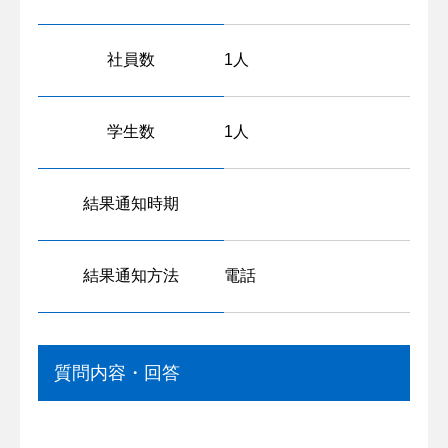
社員数
1人
学生数
1人
結果通知時期
結果通知方法
電話
質問内容・回答