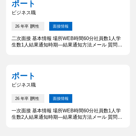
ポート
ビジネス職
26 年卒
男性
面接情報
二次面接 基本情報 場所WEB時間60分社員数1人学
生数1人結果通知時期―結果通知方法メール 質問内
容・回答 ①簡単に自己紹介をお願いします。 早稲
田大学の〇〇学部から参りました□□です。現在は〇
〇に焦点を当てて卒論研究を行っています。小学校
から高校まで水泳部に所属しており、大学からはス
ポート
ポーツサークルに入りました。飲食店のホールスタ
ッフと教育系のアルバイトをやっています。本日は
ビジネス職
よろしくお願いします...
26 年卒
男性
面接情報
一次面接 基本情報 場所WEB時間60分社員数1人学
生数2人結果通知時期―結果通知方法メール 質問内
容・回答 ①簡単に自己紹介をしてください。 早
稲田大学の〇〇学部から参りました□□です。現在は