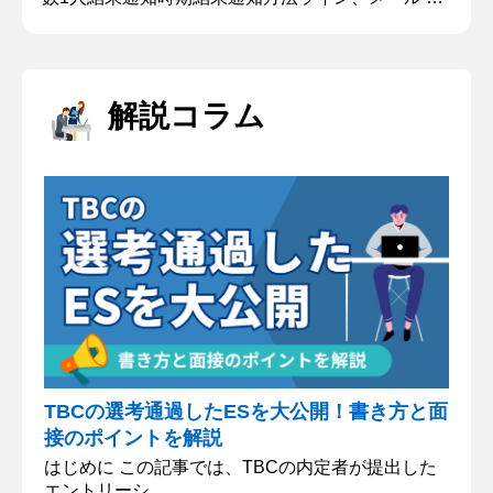
問内容・回答 ①学生時代に一生懸命取り組んだこと
はなんですか？ 私は、○○講師のアルバイトで生徒
の成績を上げることに成功しました。 塾では、特に
テスト期間において、勉強方法がわからなくなって
解説コラム
しまう生徒が多いということが課題でした。そこ
で、成績を上げるために勉強の量と質に着目し、生
徒一人一人と面談を...
TBCの選考通過したESを大公開！書き方と面
接のポイントを解説
はじめに この記事では、TBCの内定者が提出した
エントリーシ...