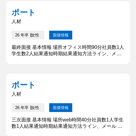
〇〇に焦点を当てて卒論研究を行っています。小学
校から高校まで水泳部に所属しており、大学からは
ポート
スポーツサークルに入りました。飲食店のホールス
タッフと教育系のアルバイトをやっています。本日
人材
はよろしくお願いしま...
26 年卒
女性
面接情報
最終面接 基本情報 場所オフィス時間90分社員数1人
学生数2人結果通知時期結果通知方法ライン、メー
ル 質問内容・回答 ①学生時代に​頑張ったことを教
えてください 回答省略 ②あなたのキャリアビジョ
ンを教えてください まず、他者貢献をしながら長く
仕事を続けたいと考えております。 そのために、一
ポート
年目ではキャリアアドバイザーに挑戦をして、クラ
イアントや学生など社外への貢献をしてやりがいを
人材
感じたいと考えて...
26 年卒
女性
面接情報
三次面接 基本情報 場所web時間40分社員数1人学生
数1人結果通知時期結果通知方法ライン、メール 質
問内容・回答 ①あなたが学生時代に頑張ったことを