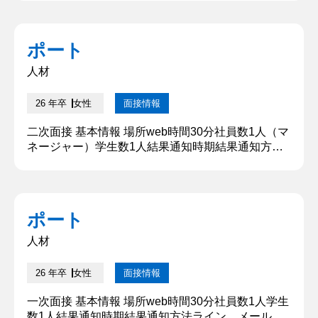
教えてください ○○講師のアルバイトで生徒の成績
を上げることに成功しました。 塾では、特にテスト
期間において、勉強方法がわからなくなってしまう
ポート
生徒が多いということが課題でした。そこで、成績
を上げるために勉強の量と質に着目し、生徒一人一
人材
人と面談を行い、...
26 年卒
女性
面接情報
二次面接 基本情報 場所web時間30分社員数1人（マ
ネージャー）学生数1人結果通知時期結果通知方法
ライン、メール 質問内容・回答 ①学生時代に頑張
ったことを教えてください 私は、○○講師のアルバ
イトで生徒の成績を上げることに成功しました。 塾
では、特にテスト期間において、勉強方法がわから
ポート
なくなってしまう生徒が多いということが課題でし
た。そこで、成績を上げるために勉強の量と質に着
人材
目し、生徒一人一人...
26 年卒
女性
面接情報
一次面接 基本情報 場所web時間30分社員数1人学生
数1人結果通知時期結果通知方法ライン、メール 質