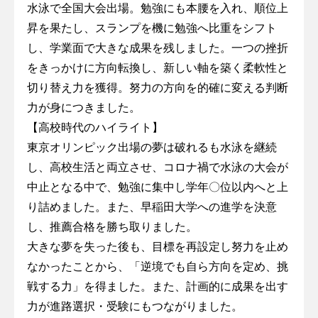
水泳で全国大会出場。勉強にも本腰を入れ、順位上
昇を果たし、スランプを機に勉強へ比重をシフト
し、学業面で大きな成果を残しました。一つの挫折
をきっかけに方向転換し、新しい軸を築く柔軟性と
切り替え力を獲得。努力の方向を的確に変える判断
力が身につきました。
【高校時代のハイライト】
東京オリンピック出場の夢は破れるも水泳を継続
し、高校生活と両立させ、コロナ禍で水泳の大会が
中止となる中で、勉強に集中し学年〇位以内へと上
り詰めました。また、早稲田大学への進学を決意
し、推薦合格を勝ち取りました。
大きな夢を失った後も、目標を再設定し努力を止め
なかったことから、「逆境でも自ら方向を定め、挑
戦する力」を得ました。また、計画的に成果を出す
力が進路選択・受験にもつながりました。