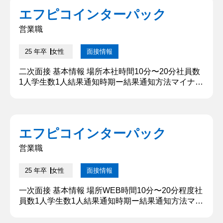
うと自分で調べました。御社はいつも身近にあるよ
エフピコインターパック
うな小さい製品でも色々な工夫が施されてあり、ま
た環境にも配慮されている製品もあります。それを
営業職
扱えるような企業に就職...
25 年卒
女性
面接情報
二次面接 基本情報 場所本社時間10分〜20分社員数
1人学生数1人結果通知時期ー結果通知方法マイナビ
の企業からのメッセージ 質問内容・回答 ①どのよ
うにこの会社を知りましたか 〇〇で御社の人事の方
がいらっしゃっていて、そこで初めて御社のことを
知りました。 【深掘質問】 どのような印象でした
エフピコインターパック
か。 【深堀質問回答】 とても人事の方の雰囲気が
よく、御社のお話を色々聞いていくうちに、魅力を
営業職
感じてエントリー...
25 年卒
女性
面接情報
一次面接 基本情報 場所WEB時間10分〜20分程度社
員数1人学生数1人結果通知時期ー結果通知方法マイ
ナビの企業からのメッセージ 質問内容・回答 ①学
生時代に力を入れたこと 私が学生時代に力を入れた