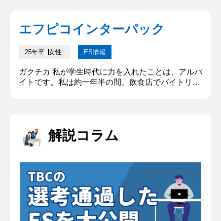
ことは、アルバイトです。私は約一年半の間飲食店
でバイトリーダーとして働きました。その中で、お
エフピコインターパック
客様の接客や、食べ物の調理、仕込み、食材の発注
まで幅広い仕事を行ってきました。バイトリーダー
として積極的に行動...
25年卒
女性
ES情報
ガクチカ 私が学生時代に力を入れたことは、アルバ
イトです。私は約一年半の間、飲食店でバイトリー
ダーとして働きました。その中で、お客様の接客
や、食べ物の調理、仕込み、食材の発注まで幅広い
仕事を行ってきました。バイトリーダーとして積極
的に行動することはもちろん、新しく入ってきた人
解説コラム
の指導ではどのようにしたら働きやすい環境づくり
ができるかなどを考え、自らコミュニケーションを
とり、親交を深めました。そのおか...