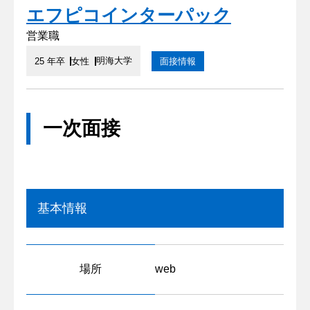
エフピコインターパック
営業職
明海大学
25 年卒
女性
面接情報
一次面接
基本情報
場所
web