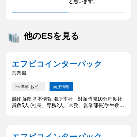
と思います。
他のESを見る
エフピコインターパック
営業職
25 年卒
女性
面接情報
最終面接 基本情報 場所本社 対面時間10分程度社
員数5人 (社長、専務2人、常務、営業部長)学生数1
人結果通知時期結果通知方法マイナビ2025の企業メ
ッセージでの合否発表 質問内容・回答 ①この会社
についてどう思っていますか？ 貴社は学内企業セミ
ナーで始めて知って、そこから貴社はどのような活
エフピコインターパック