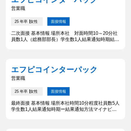
動を行っているのだろうと自分で調べてみて、いつ
も身近にあるような小さい製品でも色々な工夫が施
営業職
され...
25 年卒
女性
面接情報
二次面接 基本情報 場所本社 対面時間10～20分社
員数1人（総務部部長）学生数1人結果通知時期結果
通知方法マイナビ2025の企業からのメッセージでの
合否発表 質問内容・回答 ①どのようにこの会社を
知ったのですか？ 学校の学内就職セミナーで貴社の
人事の方がいらっしゃっていて、そこで初めて貴社
エフピコインターパック
の事を知りました。 【深掘質問】 どのような印象
でしたか？ 【深堀質問回答】 人事の方の雰囲気が
営業職
とてもよく、...
25 年卒
女性
面接情報
最終面接 基本情報 場所本社時間10分程度社員数5人
学生数1人結果通知時期ー結果通知方法マイナビの
企業メッセージ 質問内容・回答 ①この会社につい
てどう思っていますか 御社は〇〇で初めて知って、
そこから御社はどのような活動を行っているのだろ