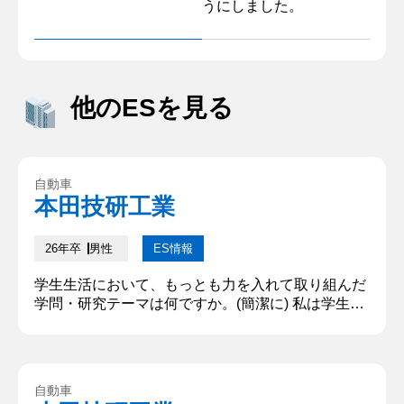
うにしました。
他のESを見る
自動車
本田技研工業
26年卒
男性
ES情報
学生生活において、もっとも力を入れて取り組んだ
学問・研究テーマは何ですか。(簡潔に) 私は学生生
活において、研究室での活動にもっとも力を入れて
取り組みました。私の研究テーマは○○の○○です。
幼少期から○○や○○技術に強い憧れと関心があった
ため活動に注力しました。 当社を志望する理由を教
自動車
えて下さい。 私は貴社が掲げる「夢をかたちにす