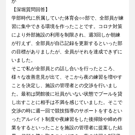
か
【深堀質問回答】
学部時代に所属していた体育会○○部で、全部員が練
習に集中できる環境を作ったことです。コロナ対策
により外部施設の利用を制限され、週3回しか朝練
が行えず、全部員が自己記録を更新するといった部
の目標がありましたが、全員がそれを達成できずに
いました。
そこで私が全部員との話し合いを行ったところ、
様々な改善意見が出て、そこから夜の練習を増やす
ことを決定し、施設の管理者との交渉を行いまし
た。最初は閉館後に社員がいない状態でプールを貸
し出すことに相手は不満を感じていました。そこで
交渉の時に週一回で競技指導のサポートをするとい
ったアルバイト制度や夜練習をした後掃除や締め作
業をするといったことを施設の管理者に提案した結