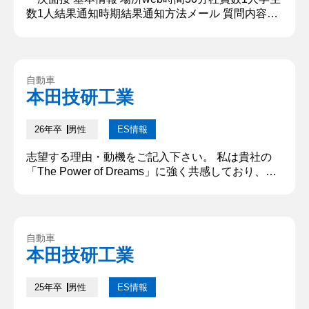
数1人結果通知時期結果通知方法メール 質問内容・
回答 ①自己紹介 〇〇大学で〇〇学を専攻していま
す〇〇と申します。 サークルでは、〇〇を担当して
います ②サークルの活動内容について 2年生のとき
にサークル長として任命され、設計から製作までの
自動車
全工程を担当しました。サークルに入った当初は専
本田技研工業
門知識がほとんどない状態で、専門的な知識やスキ
ルも未熟でした...
26年卒
男性
ES情報
志望する理由・動機をご記入下さい。 私は貴社の
「The Power of Dreams」に強く共感しており、こ
の理念に基づいて新たな技術や価値を生み出す挑戦
に参加したいと考えています。幼少期から貴社の製
品に親しんできたことで、技術革新と信頼性に深い
関心を抱いています。特に電動車や燃料電池車とい
自動車
った環境に配慮した製品開発への取り組みは、持続
本田技研工業
可能な社会の実現に向けた貴社のビジョンを強く感
じさせます。こ...
25年卒
男性
ES情報