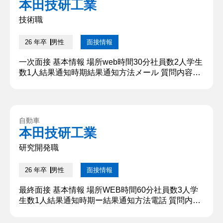
本田技研工業
る」という理念と、その根底にある挑戦の精神に深
く共感しました。また、...
技術職
26 年卒
男性
面接情報
一次面接 基本情報 場所web時間30分社員数2人学生
数1人結果通知時期結果通知方法メール 質問内容・
回答 ①自己紹介 本日は貴重なお時間をいただきま
して誠にありがとうございます。〇〇大学大学院〇
〇研究科〇〇専攻から参りました、〇〇と申しま
す。研究室では化学系の研究に取り組んでいます。
自動車
また、大学の学部時代では、○○部に属しており、週
本田技研工業
５日活動をしておりました。小学生のときに初めて
電気自動車に乗った時...
研究開発職
26 年卒
男性
面接情報
最終面接 基本情報 場所WEB時間60分社員数3人学
生数1人結果通知時期ー結果通知方法電話 質問内
容・回答 ①研究内容を教えてください。 研究テー
マは〇〇を用いた〇〇です。〇〇という過酷な条件