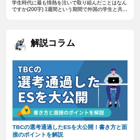
学生時代に最も情熱を注いで取り組んだことはなん
ですか(200字) 1週間という期間で外国の学生と共に
新規事業を考案するケーススタディに参加したこと
だ。参加人数は24名で、4チームに分かれ、チーム
の中で議論を進め新規事業立案をした。最終的にど
のチームの新規事業が良かったか評価されるため一
解説コラム
番良い評価を得ることを目指した。議論を重ねた結
果、私たちの新規事業は一番高い評価を得ることが
できた。 その取り組み...
TBCの選考通過したESを大公開！書き方と面
接のポイントを解説