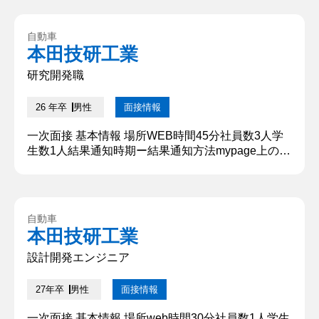
下で、〇〇を効果的に〇〇するための『〇〇』の〇
〇を、〇〇を用いて〇〇・〇〇することに取り組み
自動車
ました。 【深掘質問】 もし研究で学んだ知識や技
本田技研工業
術をHondaの自動車に活かすならどうしますか。
【深堀質問回答】 ...
研究開発職
26 年卒
男性
面接情報
一次面接 基本情報 場所WEB時間45分社員数3人学
生数1人結果通知時期ー結果通知方法mypage上のメ
ッセージ 質問内容・回答 ①自己紹介をお願いしま
す。 〇〇大学大学院〇〇専攻の〇〇です。私の趣味
は〇〇です。継続力に自信があり、学生時代は〇〇
で6年間アルバイトをしています。 ②自身の研究内
自動車
容について教えてください。 研究テーマは〇〇を用
本田技研工業
いた〇〇です。〇〇という過酷な条件下で、〇〇を
効果的に〇〇...
設計開発エンジニア
27年卒
男性
面接情報
一次面接 基本情報 場所web時間30分社員数1人学生