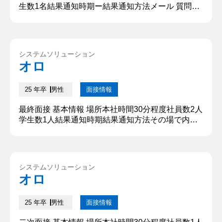
生数1名結果通知時期ー結果通知方法メール 質問内
容・回答 ①自己紹介をしてください。 ○○大学の○○
学部から参りました、○○と申します。本日はこのよ
うな貴重なお時間をいただき、誠にありがとうござ
います。私は学生時代に様々なアルバイトを経験し
システムソリューション
てきました。多様な人々と関わる中で状況に応じて
オロ
柔軟に対応する力や、相手の立場に立って考えるコ
ミュニケーション...
25 年卒
男性
面接情報
最終面接 基本情報 場所本社時間30分程度社員数2人
学生数1人結果通知時期結果通知方法その場で内定
質問内容・回答 ①簡単な自己紹介をしてください。
〇〇大学から参りました。〇〇と申します。私を一
言で表すと、スポンジのような人間です。人の意見
や人の長所を積極的に吸収し、他人から学ぶことに
システムソリューション
積極的であるという意味での吸収力と、長年高校野
オロ
球や趣味である筋トレに熱を注ぎ数々の苦労に耐え
たという意味での耐久...
25 年卒
男性
面接情報