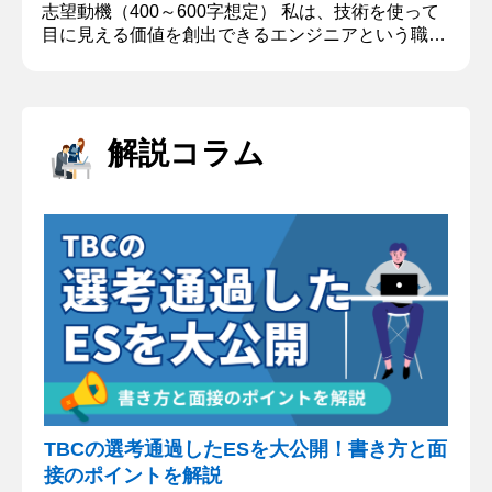
志望動機（400～600字想定） 私は、技術を使って
目に見える価値を創出できるエンジニアという職種
に強い魅力を感じ、貴社を志望しています。大学で
は、プログラミングやネットワーク、データベース
などを学ぶ中で、自分の手でコードを書き、試行錯
誤を重ねて成果物を作り上げることにやりがいを感
解説コラム
じてきました。また、学生団体では200人規模の組
織のリーダーを務め、目標達成のために活動方針を
再定義したり、様々な施策...
TBCの選考通過したESを大公開！書き方と面
接のポイントを解説