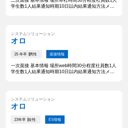
二次面接 基本情報 場所本社時間30分程度社員数1人
学生数1人結果通知時期10日以内結果通知方法メー
ル 質問内容・回答 ①簡単な自己紹介と、学生時代
に最も熱を注いだことは何ですか？ 〇〇大学から参
りました。〇〇と申します。私を一言で表すと、ス
ポンジのような人間です。人の意見や人の長所を積
システムソリューション
極的に吸収し、他人から学ぶことに積極的であると
オロ
いう意味での吸収力と、長年高校野球や趣味である
筋トレに熱を注ぎ数々...
25 年卒
男性
面接情報
一次面接 基本情報 場所web時間30分程度社員数1人
学生数1人結果通知時期10日以内結果通知方法メー
ル 質問内容・回答 ①簡単な自己紹介と、学生時代
に最も熱を注いだことは何ですか？ 〇〇大学から参
りました。〇〇と申します。私を一言で表すと、ス
ポンジのような人間です。人の意見や人の長所を積
システムソリューション
極的に吸収し、他人から学ぶことに積極的であると
オロ
いう意味での吸収力と、長年高校野球や趣味である
筋トレに熱を注ぎ数...
23年卒
女性
ES情報