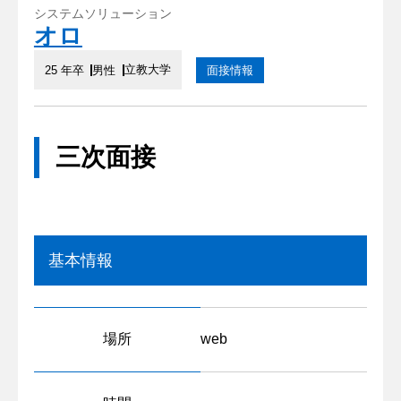
システムソリューション
オロ
立教大学
25 年卒
男性
面接情報
三次面接
基本情報
場所
web