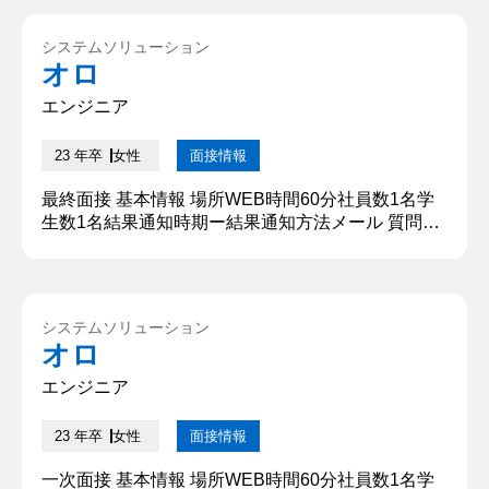
システムソリューション
オロ
エンジニア
23 年卒
女性
面接情報
最終面接 基本情報 場所WEB時間60分社員数1名学
生数1名結果通知時期ー結果通知方法メール 質問内
容・回答 ①自己紹介をしてください。 ○○大学の○○
学部から参りました、○○と申します。本日はこのよ
うな貴重なお時間をいただき、誠にありがとうござ
います。私は学生時代に様々なアルバイトを経験し
システムソリューション
てきました。多様な人々と関わる中で状況に応じて
オロ
柔軟に対応する力や、相手の立場に立って考えるコ
ミュニケーション...
エンジニア
23 年卒
女性
面接情報
一次面接 基本情報 場所WEB時間60分社員数1名学