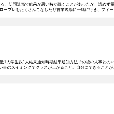
ある。訪問販売で結果が悪い時が続くことがあったが、諦めず
ロープレをたくさんこなしたり営業現場に一緒に行き、フィー
みである。ライバルを常に意識し、圧倒的に量をこなして差を
員数1人学生数1人結果通知時期結果通知方法その後の人事とのz
 習い事のスイミングでクラスが上がること。自分にできることが
か。 【深堀質問への回答】 中学時代は、塾に通っていて自分の