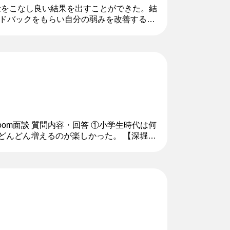
量をこなし良い結果を出すことができた。結
ドバックをもらい自分の弱みを改善するこ
つけて良い営業成績を収めることができ
oom面談 質問内容・回答 ①小学生時代は何
どんどん増えるのが楽しかった。 【深堀質
偏差値が上がって...