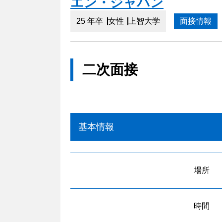
エン・ジャパン
25 年卒
女性
上智大学
面接情報
二次面接
基本情報
場所
時間