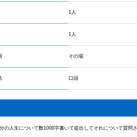
1人
1人
期
その場
法
口頭
分の人生について数1000字書いて提出してそれについて質問