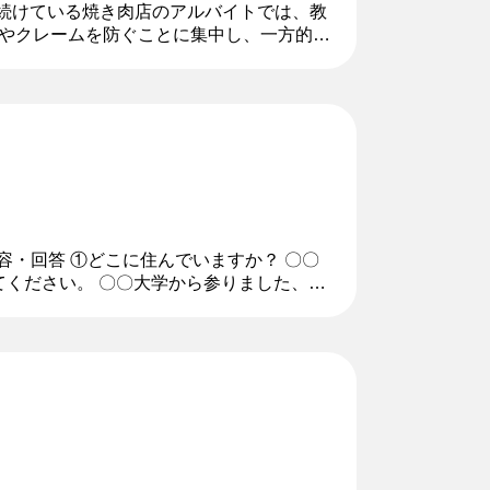
間続けている焼き肉店のアルバイトでは、教
やクレームを防ぐことに集中し、一方的な
す時間を意識的に取り、悩みや質問に耳を
内容・回答 ①どこに住んでいますか？ 〇〇
てください。 〇〇大学から参りました、〇
属しており、アルバイトは...