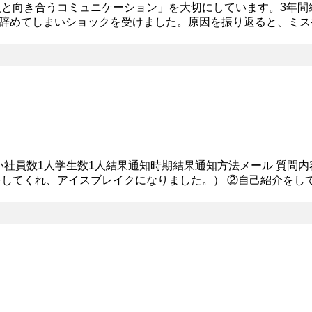
人と向き合うコミュニケーション」を大切にしています。3年
辞めてしまいショックを受けました。原因を振り返ると、ミス
なかったことに気づきました。それを反省し、後輩と個別に話
らい社員数1人学生数1人結果通知時期結果通知方法メール 質問
をしてくれ、アイスブレイクになりました。） ②自己紹介をし
ります。また、課外活動として、サークルは文化祭実行委員会に