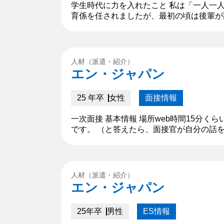
学生時代に力を入れたこと 私は「一人一
育係を任されましたが、最初の頃は後輩が
指示を出し、後輩の気持ちに寄り添えてい
傾...
人材（派遣・紹介）
エン・ジャパン
25 年卒
女性
面接情報
一次面接 基本情報 場所web時間15分く
です。 （と答えたら、面接官が自分の話
〇です。大学では社会福祉学を専攻してお
人材（派遣・紹介）
エン・ジャパン
25年卒
男性
ES情報