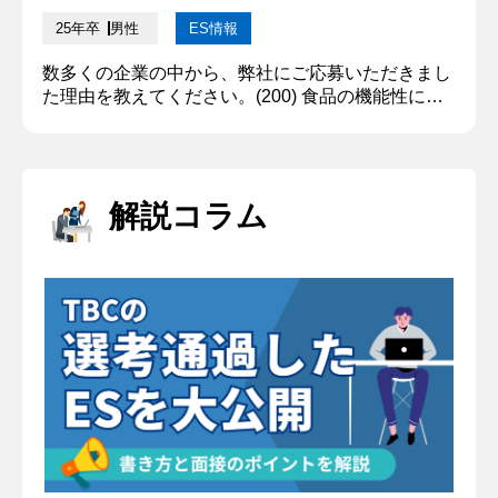
の価値観を理解しなが...
25年卒
男性
ES情報
数多くの企業の中から、弊社にご応募いただきまし
た理由を教えてください。(200) 食品の機能性に関
する研究を通じて人々の健康維持に貢献したい。私
は高校生の時、薬剤アレルギーを発症し、一部の薬
が服用できなくなった。その日から病気の「予防」
に注力するため、機能性表示食品を日常的に摂取す
解説コラム
るようにしている。その結果、薬を服用する機会が
激減し、食の持つ力を実感した。この経験から、サ
ラダとタマゴを中心に人々の...