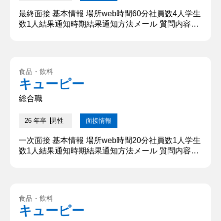
最終面接 基本情報 場所web時間60分社員数4人学生
数1人結果通知時期結果通知方法メール 質問内容・
回答 ①あなたにとって働くとは？ 私にとって「働
く」とは、自分の能力を通じて誰かに価値を届け、
社会に貢献することです。特に食品業界は、人の毎
日の生活に密接に関わるため、やりがいや責任感を
食品・飲料
持って取り組めると感じています。 【深掘質問】
キューピー
では、働く中で「やりがいを感じる瞬間」はどんな
時だと思いますか？...
総合職
26 年卒
男性
面接情報
一次面接 基本情報 場所web時間20分社員数1人学生
数1人結果通知時期結果通知方法メール 質問内容・
回答 ①自己PRをしてください。 私は「相手の立場
に立って考える力」が強みです。大学のゼミ活動で
は、メンバーの意見が分かれて議論が難航した際
に、相手の意見を丁寧に聞き取り、双方の考えを整
食品・飲料
理して橋渡しを行うことで、全員が納得する方向性
キューピー
を見つけることができました。この経験から、相手