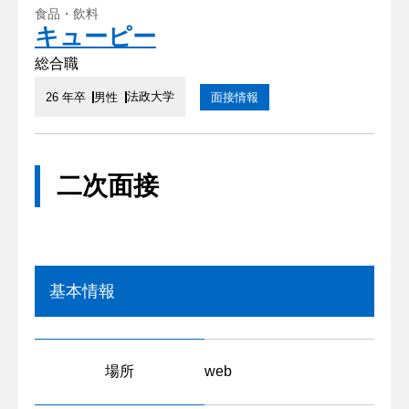
食品・飲料
キューピー
総合職
法政大学
26 年卒
男性
面接情報
二次面接
基本情報
場所
web