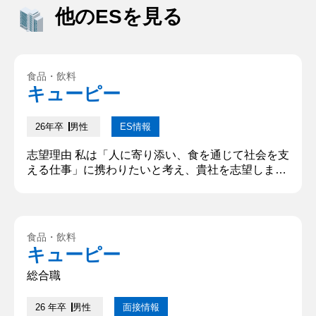
他のESを見る
食品・飲料
キューピー
26年卒
男性
ES情報
志望理由 私は「人に寄り添い、食を通じて社会を支
える仕事」に携わりたいと考え、貴社を志望しまし
た。大学時代、地域の子ども食堂の運営に関わり、
食の力が人と人とのつながりや安心感を生むことを
実感しました。貴社は創業以来、人々の生活に「や
さしさ」を届ける製品を展開しており、その理念に
食品・飲料
深く共感しています。特に、発展途上国への食支援
キューピー
や障がい者雇用の取り組みにも、企業としての誠実
さを感じました。私はこのような...
総合職
26 年卒
男性
面接情報