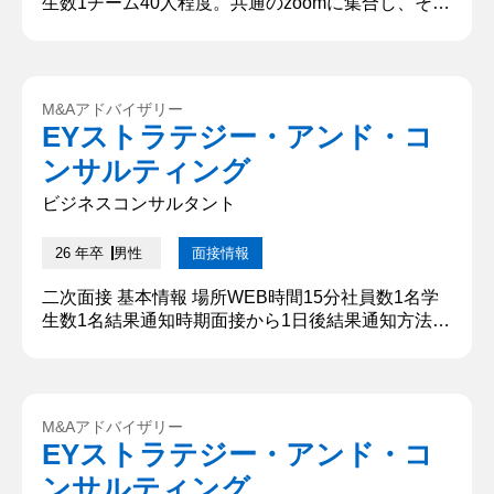
生数1チーム40人程度。共通のzoomに集合し、その
後ブレイクアウトルームに分かれてグループディス
カッションを実施。1ルーム5人。結果通知時期グル
ープディスカッションから5日後結果通知方法メー
ル 質問内容・回答 ①テーマ「ショッピングモール
M&Aアドバイザリー
の売上向上」について議論してください。 全員が意
EYストラテジー・アンド・コ
見を述べたため、逆に議論が進みにくくなっている
ンサルティング
状況が起きま...
ビジネスコンサルタント
26 年卒
男性
面接情報
二次面接 基本情報 場所WEB時間15分社員数1名学
生数1名結果通知時期面接から1日後結果通知方法メ
ール 質問内容・回答 ①自己紹介をしてください。
〇〇大学から来ました、〇〇です。サークルは国際
交流サークルに所属しております。本日はどうぞよ
ろしくお願いいたします。 ②学生時代に力を入れた
M&Aアドバイザリー
ことについて教えてください。 私が学生時代に力を
EYストラテジー・アンド・コ
入れたことは、サークル活動です。サークル活動の
ンサルティング
一環として、海外...