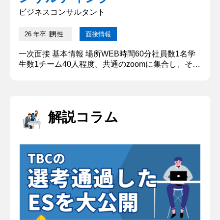
ビジネスコンサルタント
26 年卒
男性
面接情報
一次面接 基本情報 場所WEB時間60分社員数1名学
生数1チーム40人程度。共通のzoomに集合し、その
後ブレイクアウトルームに分かれてグループディス
カッションを実施。結果通知時期グループディスカ
ッションから4日後結果通知方法メール 質問内容・
回答 ①テーマ「ある企業の人事改革の推進方法」に
解説コラム
ついて議論してください。 書記をしていたため、私
はアイデアを出しませんでした。話をまとめる役割
が必要であった...