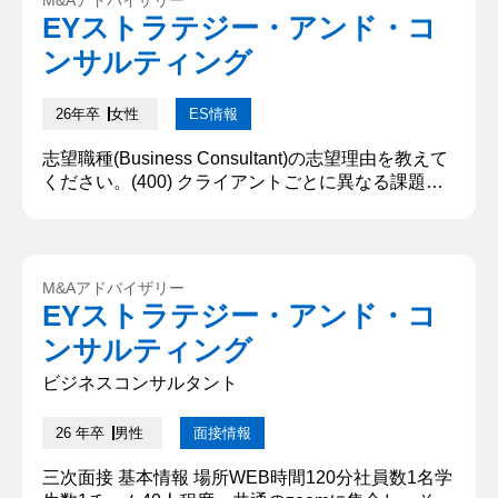
EYストラテジー・アンド・コ
ンサルティング
26年卒
女性
ES情報
志望職種(Business Consultant)の志望理由を教えて
ください。(400) クライアントごとに異なる課題に
対し、最適な解決策を柔軟に設計・実行できる点に
魅力を感じ、ビジネスコンサルタントを志望する。
海外の言語学校で日本語の個別授業を担当した際、
短期間での成果が求められる中、最初に生徒一人ひ
M&Aアドバイザリー
とりの学習目的を丁寧にヒアリングした。その上
EYストラテジー・アンド・コ
で、目的に応じて授業内容や教材を個別に工夫し、
ンサルティング
理解...
ビジネスコンサルタント
26 年卒
男性
面接情報
三次面接 基本情報 場所WEB時間120分社員数1名学