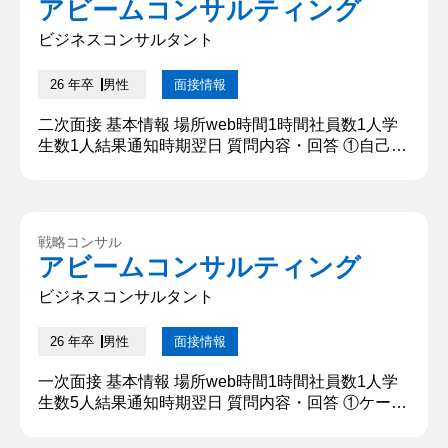
アビームコンサルティング
標を実現できたと自負しております。このように組
織の現状を捉え、仲...
ビジネスコンサルタント
26 年卒
男性
面接情報
二次面接 基本情報 場所web時間1時間社員数1人学
生数1人結果通知時期翌日 質問内容・回答 ①自己紹
介 私の強みは目標に対する構想力と実行力です。高
校時代には〇〇名の主将としてチームを大会出場
に、また大学では体育会〇〇部の副将として活動し
てきました。都度、多くの困難がありましたが、活
戦略コンサル
動内外のマネジメントで定量・定性の両面から仲間
アビームコンサルティング
と目標を実現できたと自負しております。このよう
に組織の現状を捉え、仲...
ビジネスコンサルタント
26 年卒
男性
面接情報
一次面接 基本情報 場所web時間1時間社員数1人学
生数5人結果通知時期翌日 質問内容・回答 ①ケース
面接：ホームセンターの売上向上施策を考えてくだ
さい ホームセンターの現状分析をロジックツリーに