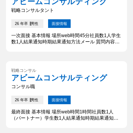
アビームコンサルティング
を選んだ理由は2つあります。1つは人と議論をし課
題を解...
戦略コンサルタント
26 年卒
男性
面接情報
一次面接 基本情報 場所web時間45分社員数1人学生
数1人結果通知時期結果通知方法メール 質問内容・
回答 ①自己紹介 ○○大学○○学部の○○です。大学では
○○学について勉強しており、特に○○を用いた○○波
及効果について研究しています。学校外の活動とし
ては、カフェと○○でアルバイトをしています。 ②
戦略コンサル
学生時代に力を入れたことは何か 学生時代に力を入
アビームコンサルティング
れたのは、カフェのアルバイトです。大学入学から
約2年...
コンサル職
26 年卒
男性
面接情報
最終面接 基本情報 場所web時間1時間社員数1人
（パートナー）学生数1人結果通知時期結果通知方
法メール 質問内容・回答 ①中学、高校においてど
のような活動をされてきましたか？その中で力を入