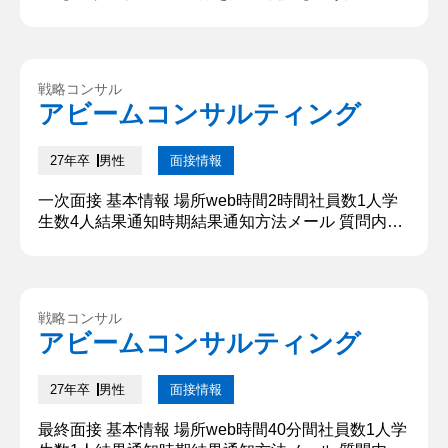
てどう行動したか具体的なプロセスも併せて記入し
てください。※入学試験を除く、大学入学以降の経
験。 私が最も成果を残した経験は、所属するバドミ
ントンサークルの新歓活動です。私たちの年代はコ
戦略コンサル
ロナ禍の影響から対面イベント・練習の制限を受
アビームコンサルティング
け、従来の方式をほとんど踏襲できなかったために
サークルの規模を維持するには新し...
27年卒
男性
面接情報
一次面接 基本情報 場所web時間2時間社員数1人学
生数4人結果通知時期結果通知方法メール 質問内
容・回答 ①ヤクルトの売上を1年間で挙げる施策を
考えてください。 旅館やホテルに営業を掛け、そこ
で朝食に提供してもらうことで年間の売上を上昇さ
せる。ホテルで365日朝食にヤクルトをお客様に出
戦略コンサル
すとして、ホテル当たりの1日の宿泊客が100人だと
アビームコンサルティング
すると約30000本のヤクルトの売り上げにつながる
と考えた。 ...
27年卒
男性
面接情報
最終面接 基本情報 場所web時間40分間社員数1人学