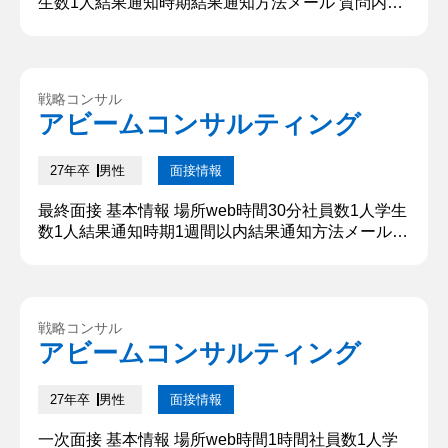
生数1人結果通知時期結果通知方法メール 質問内
容・回答 ①就職活動の軸について教えてください。
①海外で駐在できる経験ができる企業：自分は新し
い挑戦、つらい経験を積むことで成長することにモ
チベーションを感じるため。自分の人生を振り返っ
戦略コンサル
た時に、新しい挑戦を繰り返し、その中で挫折や失
アビームコンサルティング
敗を経験することで成功や成長してきた実感がある
ため。そして自分が経...
27年卒
男性
面接情報
最終面接 基本情報 場所web時間30分社員数1人学生
数1人結果通知時期1週間以内結果通知方法メール
質問内容・回答 ①自己紹介 大学ではヘルスケア分
野について学んでいます。学業以外では起業し、ア
プリの開発運営を行う学生時代を過ごしました。 ②
学生時代に力を入れたことはなんですか？ 起業の中
戦略コンサル
でもアプリ開発に力を入れました。一度開発に挫折
アビームコンサルティング
したものの、生成AIを活用するなどしてアプリリリ
ースを達成しま...
27年卒
男性
面接情報
一次面接 基本情報 場所web時間1時間社員数1人学