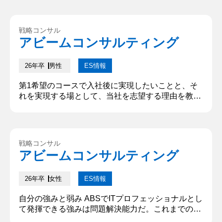
も併せて記入してください。※入学試験を除く、大
学入学以降の経験。 私は学園祭のステージ企画で、
例年の観客収容可能人数が3500人のところを5000
戦略コンサル
人まで増加することに注力した。この経験で「障害
アビームコンサルティング
が現れたときには柔軟性を持ち、解決策を見つける
ことができる力」が特に...
26年卒
男性
ES情報
第1希望のコースで入社後に実現したいことと、そ
れを実現する場として、当社を志望する理由を教え
てください。 第一志望コース：テクノロジーコンサ
ルタント 貴社にて、「管理会計の複雑さから経営判
断の遅れを招いている企業を会計システムの導入と
戦略提案によって支援したい」という想いを実現し
戦略コンサル
たいからだ。事業を営む祖母が持病により帳簿の作
アビームコンサルティング
成を滞らせていたため、会計ソフトウェアを導入し
業務を効率化した経験から、企...
26年卒
女性
ES情報
自分の強みと弱み ABSでITプロフェッショナルとし
て発揮できる強みは問題解決能力だ。これまでの留
学経験で培った問題解決能力を活かし、複雑な課題