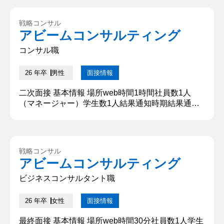
れて取り組んだことはありますか？ 私は中高の6年
間、硬式テニス部において活動してきました。 その
戦略コンサル
中で私の役職は副部長という立場で、より技術に近
アビームコンサルティング
いところの指導を行ってきました。副部長として、
主にテニスノートの導入...
コンサル職
26 年卒
男性
面接情報
二次面接 基本情報 場所web時間1時間社員数1人
（マネージャー）学生数1人結果通知時期結果通知
方法メール 質問内容・回答 ①自己紹介をお願いし
ます はじめまして、○○大学大学院修士一年の○○と
申します。私は大学では○○処理の技術について研究
してきました。また大学以外のところですと、約3
戦略コンサル
年間、パソコン系のインターンをしてきました。本
アビームコンサルティング
日はよろしくお願いいたします。 ②学生時代に力を
入れて取り組んだこ...
ビジネスコンサルタント職
26 年卒
女性
面接情報
最終面接 基本情報 場所web時間30分社員数1人学生