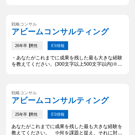
値が認められる仕事がしたい」という想いがある。
この想いは長期インターンシップにて1年間webマ
ーケティングを経験したことに起因する。そこで
は、「ヒト・ファースト」というコアバリューのも
戦略コンサル
と、課題解決の際にヒトの本質と向き合い、「イン
アビームコンサルティング
サイト」という深層心理を掴みサポートをすること
で、ユーザーの前向きな一歩...
26年卒
男性
ES情報
・あなたがこれまでに成果を残した最も大きな経験
を教えてください。(300文字以上500文字以内)※何
を課題と捉え、それに対してどう行動したか具体的
なプロセスも併せて記入してください。※入学試験
を除く、大学入学以降の経験。 私がこれまでに成果
を残した最も大きな経験は、大学時代に友人と行っ
戦略コンサル
た「グループ同士専用のマッチングアプリ」の開発
アビームコンサルティング
経験である。開発を進める中では、「プログラミン
グの学習」に課題を感じ...
25年卒
男性
ES情報
あなたがこれまでに成果を残した最も大きな経験を
教えてください。 ※何を課題と捉え、それに対し