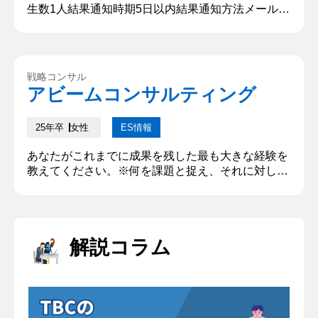
生数1人結果通知時期5日以内結果通知方法メール
質問内容・回答 ①自己紹介 大学ではヘルスケア分
野について学んでいます。学業以外では起業し、ア
プリの開発運営を行う学生時代を過ごしました。 ②
学生時代に力を入れたことはなんですか？ 起業の中
戦略コンサル
でもアプリ開発に力を入れました。一度開発に挫折
アビームコンサルティング
したものの、生成AIを活用するなどしてアプリリリ
ースを達成しまし...
25年卒
女性
ES情報
あなたがこれまでに成果を残した最も大きな経験を
教えてください。※何を課題と捉え、それに対して
どう行動したか具体的なプロセスも併せて記入して
ください。(300文字以上500文字以内) 私は7０人程
度が在籍する回転寿司店のアルバイトリーダーとし
て仲間を巻き込み、商品提供時間を短縮した。私が
解説コラム
働く店舗では、店長の急な退職により4カ月間社員
不在であった。この期間、人手不足もあり商品提供
時間が会社の定める基準...