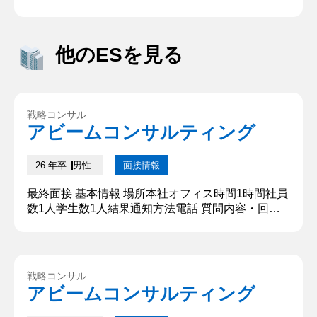
他のESを見る
戦略コンサル
アビームコンサルティング
26 年卒
男性
面接情報
最終面接 基本情報 場所本社オフィス時間1時間社員
数1人学生数1人結果通知方法電話 質問内容・回答
①自己紹介と志望理由合わせてお話ください 自己紹
介は趣味や現在の研究内容を回答した。志望理由は
東日本大震災で被災した際、見知らぬ人からの助け
を得た経験から将来日本の人々を笑顔にする一助と
戦略コンサル
なりたいと考えている。そのなかで自身の強みを最
アビームコンサルティング
も活かせるのは、潜在的な課題を分析し実行までの
解決策を提案することだ...