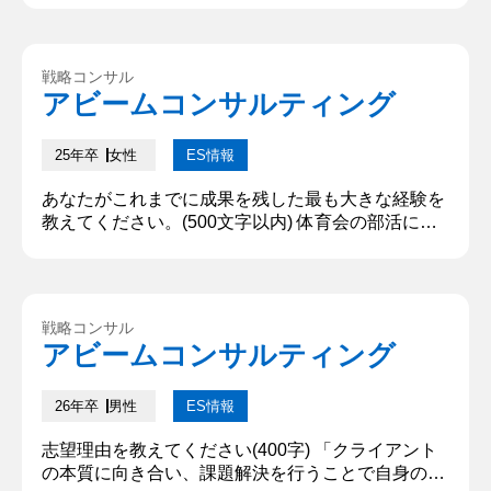
の本質を捉え、最適なソリューションを導き出すこ
とができる。特に、海外でのアルバイトでは、初め
は日本とは違う接客に苦労したが、自分の接客の様
戦略コンサル
子を動画に記録し、他のスタッフの接客方法と比較
アビームコンサルティング
分析を繰り返したことで、店の満足度を20％あげる
ことができた。一方で、不...
25年卒
女性
ES情報
あなたがこれまでに成果を残した最も大きな経験を
教えてください。(500文字以内) 体育会の部活に初
心者で入部し、私なりのチーム貢献のあり方を見つ
けた経験だ。未経験者という高い障壁を伸び代があ
ると前向きに捉え、試合出場を目指し人一倍練習量
を重ねた。また、基礎体力不足という課題から自主
戦略コンサル
的に週３回のウェイトトレーニングを取り入れた。
アビームコンサルティング
その結果、1年かけて初めて出場することができた
練習試合では、貢献度を示す...
26年卒
男性
ES情報
志望理由を教えてください(400字) 「クライアント
の本質に向き合い、課題解決を行うことで自身の価