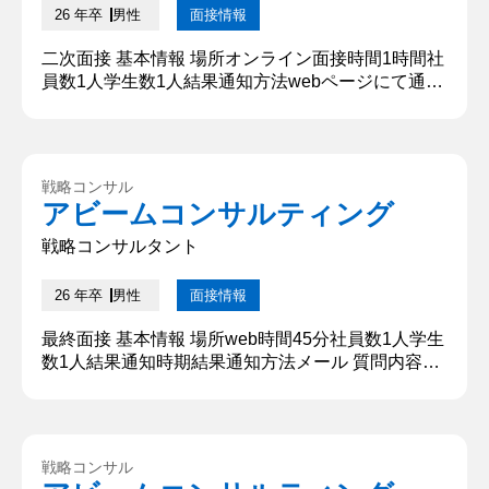
26 年卒
男性
面接情報
二次面接 基本情報 場所オンライン面接時間1時間社
員数1人学生数1人結果通知方法webページにて通知
質問内容・回答 ①自己紹介と志望理由合わせてお話
ください 自己紹介は趣味や現在の研究内容を回答し
た。志望理由は東日本大震災で被災した際、見知ら
ぬ人からの助けを得た経験から将来日本の人々を笑
戦略コンサル
顔にする一助となりたいと考えている。そのなかで
アビームコンサルティング
自身の強みを最も活かせるのは、潜在的な課題を分
析し実行までの解決...
戦略コンサルタント
26 年卒
男性
面接情報
最終面接 基本情報 場所web時間45分社員数1人学生
数1人結果通知時期結果通知方法メール 質問内容・
回答 ①自己紹介 ○○大学○○学部の○○です。大学では
○○学について勉強しており、特に○○を用いた○○効
果について研究しています。学校外の活動として
は、カフェと○○でアルバイトをしています。 ②な
戦略コンサル
ぜコンサルタントになりたいのか？ コンサルタント