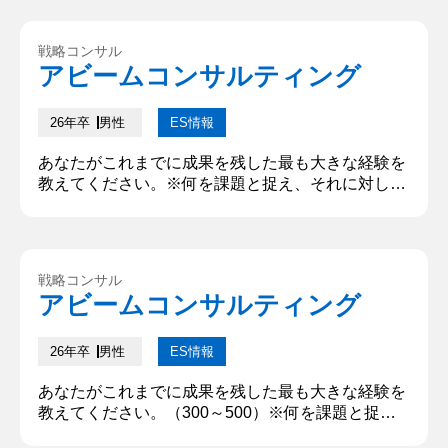
て紐解き、ボトルネックは客数の増加だと判断しま
した。その課題を解決するために新規客をターゲッ
戦略コンサル
トに、SNSによる招致やキャンペーン活動の実施を
アビームコンサルティング
提案します。 客数を増やすことによって中長期的に
売上向上に貢献す...
26年卒
男性
ES情報
あなたがこれまでに成果を残した最も大きな経験を
教えてください。※何を課題と捉え、それに対して
どう行動したか具体的なプロセスも併せて記入して
ください。※入学試験を除く、大学入学以降の経
験。(300文字以上500文字以内) アルバイト先の◯◯
にてイベントを企画し、売上の向上に貢献したこと
戦略コンサル
である。当時の課題として、◯◯（商品名）の売上
アビームコンサルティング
が低いことがあり、知名度向上の為にイベントを実
施する運びとなった。私は...
26年卒
男性
ES情報
あなたがこれまでに成果を残した最も大きな経験を
教えてください。（300～500）※何を課題と捉
え、それに対してどう行動したか具体的なプロセス