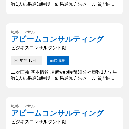
数1人結果通知時期ー結果通知方法メール 質問内
容・回答 ①二次面接でもお聞きした志望動機をもう
一度教えてください。 先日申し上げたように、私は
貴社で組織・人事領域に携わるコンサルタントにな
りたいです。コンサルタントには、私の強みとする
戦略コンサル
マネジメント能力が求められ、職種として最も惹か
アビームコンサルティング
れています。他社と比較して、貴社の人を育てるこ
とを大切にする姿に、...
ビジネスコンサルタント職
26 年卒
女性
面接情報
二次面接 基本情報 場所web時間30分社員数1人学生
数1人結果通知時期ー結果通知方法メール 質問内
容・回答 ①学生時代に力を入れたこと 学生時代に
最も力を入れた経験は、未経験で創設した□□サーク
ルの運営です。大学1年時に友人と始めた団体の代
表として、マネジメントに力を入れました。1年目
戦略コンサル
から大学対抗全国大会に出場することと、ライバル
アビームコンサルティング
サークルが力を入れていなかった学外の□□イベント
に参加することで得...
ビジネスコンサルタント職