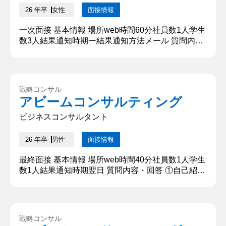
26 年卒
女性
面接情報
一次面接 基本情報 場所web時間60分社員数1人学生
数3人結果通知時期ー結果通知方法メール 質問内
容・回答 ①自己紹介 本日は貴重なお時間をいただ
きありがとうございます、コンサルタントに必要な
論理的思考能力を活かして本日のケース面接で自身
の強みを発揮して参ります。 ②【ケース面接】アイ
戦略コンサル
スクリームの売上を上げる施策 売れ行きが落ち込む
アビームコンサルティング
と予想される冬にアイスクリームを流行させます。
具体的な施策として...
ビジネスコンサルタント
26 年卒
男性
面接情報
最終面接 基本情報 場所web時間40分社員数1人学生
数1人結果通知時期翌日 質問内容・回答 ①自己紹介
私の強みは目標に対する構想力と実行力です。高校
時代には〇〇名の主将としてチームを大会出場に、
また大学では体育会〇〇部の副将として活動してき
ました。都度、多くの困難がありましたが、活動内
戦略コンサル
外のマネジメントで定量・定性の両面から仲間と目