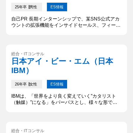
25年卒
男性
ES情報
自己PR 長期インターンシップで、某SNS公式アカ
ウントの拡張機能をインサイドセールス、フィール
ドセールスを通して店舗に対して法人営業した。○○
社の商材である『~~チャットブースト』を販売して
いた。そこで、長期インターンシップ入社して4か
月目で自分の事業部の最高記録を更新し、本社から
総合・ITコンサル
表彰を受けた。現在は学生メンバー8人のマネジメ
日本アイ・ビー・エム（日本
ントとフィールドセールスプレイヤーとして活動し
IBM）
ている。 志望動機 自分...
26年卒
女性
ES情報
IBMは、「世界をより良く変えていく”カタリスト
（触媒）”になる」をパーパスとし、様々な形で社
会に価値を提供しています。あなたがIBMで成し遂
げたいことについて、どうしてその職種を志望する
のかを含め、具体的に記述してください。（500文
字） IBMの「世界をより良く変えていく”カタリス
総合・ITコンサル