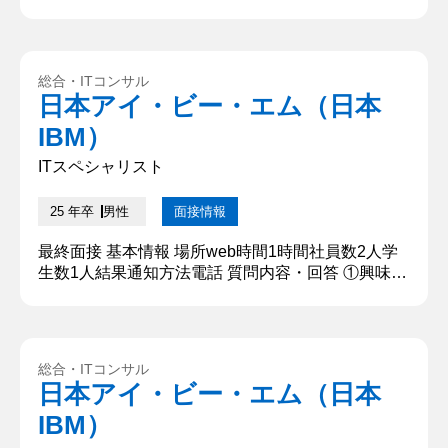
紹介 〇〇大学の〇〇と申します。私は課外活動にお
いて、担当する企画の運営責任者として強みである
向上心の高さと熱意で人を巻き込む力を活かし、企
画の発展に尽力してまいりました。本日のために就
総合・ITコンサル
職活動を行ってきたので、大変緊張しております
日本アイ・ビー・エム（日本
が、熱意をしっかりと伝えられるように頑張ります
IBM）
のでよろしくお願いいた...
ITスペシャリスト
25 年卒
男性
面接情報
最終面接 基本情報 場所web時間1時間社員数2人学
生数1人結果通知方法電話 質問内容・回答 ①興味の
ある技術を教えて下さい 生成AIやスマート農業で
す。 【深掘質問】なぜその技術なのですか 【深堀
質問回答】 自身の研究テーマとの関連性があること
を説明しました。 ②どの技術をどの業界にソリュー
総合・ITコンサル
ションとして提供すると良いですか 金融業界にソリ
日本アイ・ビー・エム（日本
ューションを提供すると良いと思います。 ③面接の
IBM）
最後に伝え...