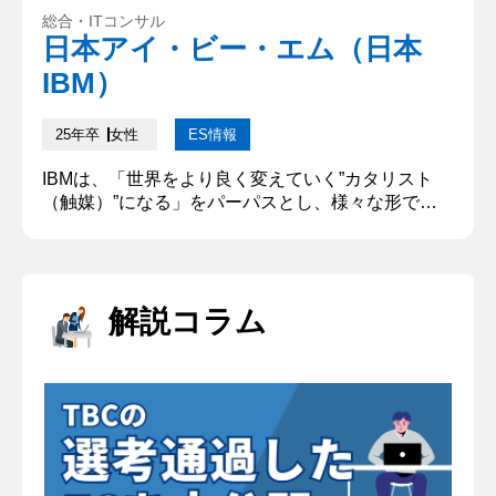
人になりたい」といった個人のパーパスではなく、
総合・ITコンサル
IBMで自分が果たしたい役割やIBMでの仕事を通じ
日本アイ・ビー・エム（日本
て成し遂げたいことを教えてください。 お客様の課
IBM）
題を解決して成長を支え...
25年卒
女性
ES情報
IBMは、「世界をより良く変えていく”カタリスト
（触媒）”になる」をパーパスとし、様々な形で社
会に価値を提供しています。あなたがIBMで成し遂
げたいことについて、どうしてその職種を志望する
のかを含め、具体的に記述してください。「XXな
人になりたい」といった個人のパーパスではなく、
解説コラム
IBMで自分が果たしたい役割やIBMでの仕事を通じ
て成し遂げたいことを教えてください。（500字以
下） DXを推進して企...