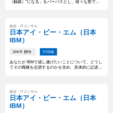
（触媒）”になる」をパーパスとし、様々な形で社
会に価値を提供しています。あなたがIBMで成し遂
げたいことについて、どうしてその職種を志望する
のかを含め、具体的に記述してください。「XXな
人になりたい」といった個人のパーパスではなく、
総合・ITコンサル
IBMで自分が果たしたい役割やIBMでの仕事を通じ
日本アイ・ビー・エム（日本
て成し遂げたいことを教えてください。500文字以
IBM）
下 私は「テクノロジー...
26年卒
男性
ES情報
あなたが IBMで成し遂げたいことについて、どうし
てその職種を志望するのかを含め、具体的に記述し
てください。「XX な人になりたい」といった個人
のパーパスではなく、IBMで自分が果たしたい役割
や IBMでの仕事を通じて成し遂げたいことを教えて
ください。500 文字以下 安定したインフラを提供
総合・ITコンサル
し、多くの人々が安心して暮らせる社会を根底から
日本アイ・ビー・エム（日本
支えたい。子どもの頃、震災で通信手段が断たれ、
IBM）
家族と 1 日中...