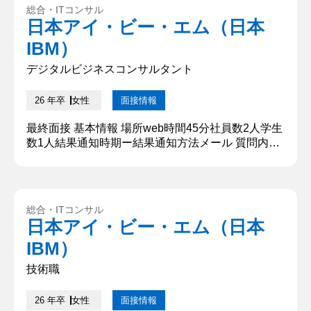
をいただきありがとうございます。どうぞよろしく
総合・ITコンサル
お願いいたします。 ②ミツバチマーケットの経営課
日本アイ・ビー・エム（日本
題を解決する施策を立案せよ ・家電のECサイトを
IBM）
運営して...
デジタルビジネスコンサルタント
26 年卒
女性
面接情報
最終面接 基本情報 場所web時間45分社員数2人学生
数1人結果通知時期ー結果通知方法メール 質問内
容・回答 ①自己紹介をお願いします。 本日は貴重
なお時間いただき、ありがとうございます。○○大学
大学院からまいりました、○○と申します。 大学で
は、○○を専攻しており、現在は大学院に所属してお
総合・ITコンサル
ります。研究室では、○○の開発に取り組んでおりま
日本アイ・ビー・エム（日本
す。また、課外活動といたしましては、飲食店での
IBM）
アルバイトを3...
技術職
26 年卒
女性
面接情報