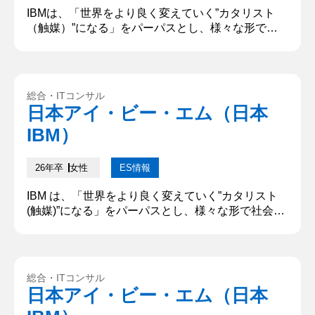
IBMは、「世界をより良く変えていく”カタリスト
（触媒）”になる」をパーパスとし、様々な形で社
会に価値を提供しています。あなたがIBMで成し遂
げたいことについて、どうしてその職種を志望する
のかを含め、具体的に記述してください。「XXな
人になりたい」といった個人のパーパスではなく、
総合・ITコンサル
IBMで自分が果たしたい役割やIBMでの仕事を通じ
日本アイ・ビー・エム（日本
て成し遂げたいことを教えてください。(500文字以
IBM）
下) 貴社で成し遂げ...
26年卒
女性
ES情報
IBM は、「世界をより良く変えていく”カタリスト
(触媒)”になる」をパーパスとし、様々な形で社会に
価値を提供しています。あなたが IBM で成し遂げた
いことについて、どうしてその職種を志望するのか
を含め、具体的に記述してください。「XX な人に
なりたい」といった個人のパーパスではなく、IBM
総合・ITコンサル
で自分が果たしたい役割やIBM での仕事を通じて成
日本アイ・ビー・エム（日本
し遂げたいことを教えてください。 私はテクノロジ
ーを活...