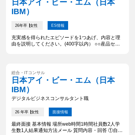
日本アイ・ビー・エム（日本
れていなかった月の入塾目標を達成することができ
IBM）
ました。 【深掘質問...
26年卒
女性
ES情報
充実感を得られたエピソードを1つあげ、内容と理
由を説明してください。(400字以内） ○○産品セレ
クトショップの経営プロジェクトで、○○県からの依
頼を受け、初企画のリーダーを担当した。2週間で
売上40万円を目標に、仕入れから販売、イベント企
画を行った。当初は来店客数の減少により売上が低
総合・ITコンサル
迷しており、現状では目標達成が困難な状況だっ
日本アイ・ビー・エム（日本
た。そこで○○県人会でのプレゼン、ポスティング、
IBM）
SNSの活用など考え得...
デジタルビジネスコンサルタント職
26 年卒
女性
面接情報
最終面接 基本情報 場所web時間1時間社員数2人学
生数1人結果通知方法メール 質問内容・回答 ①自己