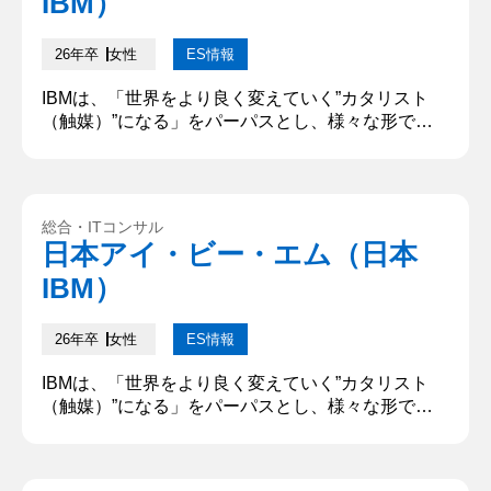
IBM）
26年卒
女性
ES情報
IBMは、「世界をより良く変えていく”カタリスト
（触媒）”になる」をパーパスとし、様々な形で社
会に価値を提供しています。あなたがIBMで成し遂
げたいことについて、どうしてその職種を志望する
のかを含め、具体的に記述してください。 私が貴社
のインフラストラクチャーサービス職で成し遂げた
総合・ITコンサル
いことは、ITインフラの最適化を通じた持続可能な
日本アイ・ビー・エム（日本
社会の実現である。特に、環境負荷の低減に向けた
IBM）
データ活用やエネルギー効...
26年卒
女性
ES情報
IBMは、「世界をより良く変えていく”カタリスト
（触媒）”になる」をパーパスとし、様々な形で社
会に価値を提供しています。あなたがIBMで成し遂
げたいことについて、どうしてその職種を志望する
のかを含め、具体的に記述してください。「XXな