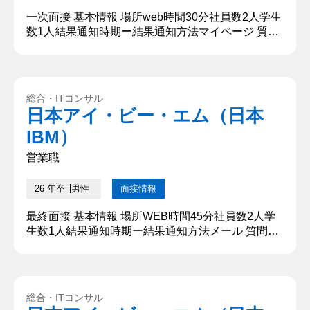
一次面接 基本情報 場所web時間30分社員数2人学生
数1人結果通知時期ー結果通知方法マイページ 質問
内容・回答 ①30秒程度で自己紹介をお願いしま
す。 初めまして。○○大学○○学部から参りました。
○○と申します。 大学では○○を学んでいます。現在
は○○研究室に所属しており、○○についての研究を
総合・ITコンサル
行っております。 また、学業以外では、二つのアル
日本アイ・ビー・エム（日本
バイトに注力してまいりました。まず一つ目は、○○
IBM）
のアルバ...
営業職
26 年卒
男性
面接情報
最終面接 基本情報 場所WEB時間45分社員数2人学
生数1人結果通知時期ー結果通知方法メール 質問内
容・回答 ①学生時代に力を入れたことを教えてくだ
さい 私は塾バイトにて意識改革を行いました。入塾
目標を達成できない原因が営業は決まった人がやる
という意識にあると考え、全員が営業に対して意識
総合・ITコンサル
を持てるようにしました。その結果十数年間達成さ