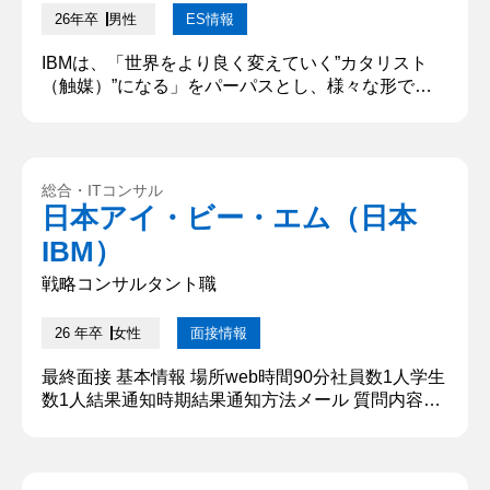
26年卒
男性
ES情報
IBMは、「世界をより良く変えていく”カタリスト
（触媒）”になる」をパーパスとし、様々な形で社
会に価値を提供しています。あなたがIBMで成し遂
げたいことについて、どうしてその職種を志望する
のかを含め、具体的に記述してください。「XXな
人になりたい」といった個人のパーパスではなく、
総合・ITコンサル
IBMで自分が果たしたい役割やIBMでの仕事を通じ
日本アイ・ビー・エム（日本
て成し遂げたいことを教えてください。 私は貴社で
IBM）
の業務を通じて、企業の...
戦略コンサルタント職
26 年卒
女性
面接情報
最終面接 基本情報 場所web時間90分社員数1人学生
数1人結果通知時期結果通知方法メール 質問内容・
回答 ①自己紹介 ○○大学大学○○学位○○年の○○で
す。 学の中でも○○の分野を主に学んでおり，卒業
研究では○○を作成しました． 本日は貴重なお時間