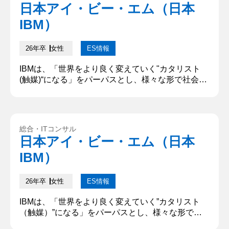
ト”になる」というパーパスに共感し、デジタルビ
日本アイ・ビー・エム（日本
ジネスコンサルタントとして社会に貢献したいと考
IBM）
えている。某アパレルシ...
26年卒
女性
ES情報
IBMは、「世界をより良く変えていく"カタリスト
(触媒)“になる」をパーパスとし、様々な形で社会に
価値を提供しています。あなたがIBMで成し遂げた
いことについて、どうしてその職種を志望するのか
を含め、具体的に記述してください。「XXな人に
なりたい」といった個人のパーパスではなく、IBM
総合・ITコンサル
で自分が果たしたい役割やIBMでの仕事を通じて成
日本アイ・ビー・エム（日本
し遂げたいことを教えてください。(500文字以下)
IBM）
私は貴社でテク...
26年卒
女性
ES情報
IBMは、「世界をより良く変えていく”カタリスト
（触媒）”になる」をパーパスとし、様々な形で社
会に価値を提供しています。あなたがIBMで成し遂