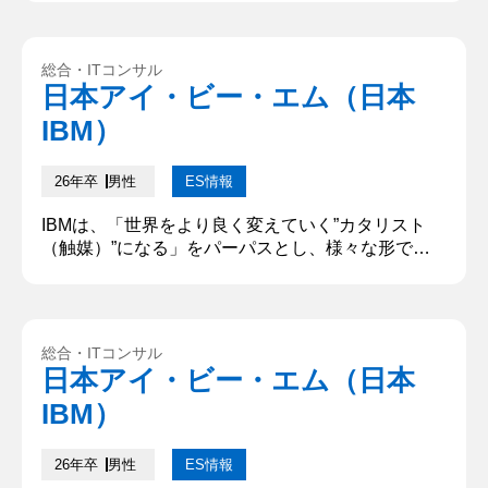
げたいことについて、どうしてその職種を志望する
のかを含め、具体的に記述してください。（500字
以下） 私が実現したいのは、「誰も取り残さない社
総合・ITコンサル
会」だ。最先端技術が社会全体に浸透し、個人や企
日本アイ・ビー・エム（日本
業がその恩恵を平等に受けられる環境が整うこと
IBM）
で、社会全体が底上げされ、...
26年卒
男性
ES情報
IBMは、「世界をより良く変えていく”カタリスト
（触媒）”になる」をパーパスとし、様々な形で社
会に価値を提供しています。あなたがIBMで成し遂
げたいことについて、どうしてその職種を志望する
のかを含め、具体的に記述してください。「XXな
人になりたい」といった個人のパーパスではなく、
総合・ITコンサル
IBMで自分が果たしたい役割やIBMでの仕事を通じ
日本アイ・ビー・エム（日本
て成し遂げたいことを教えてください。 IBMでデジ
IBM）
タルビジネスコンサル...
26年卒
男性
ES情報