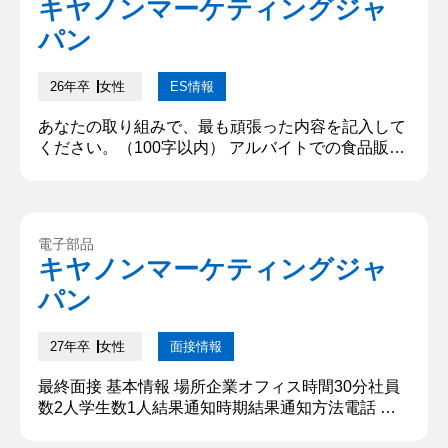
キヤノンマーケティングジャ
ださい。 〇〇大会にサークル有志で参加し、練習と
パン
準備に尽力しまし...
26年卒
女性
ES情報
あなたの取り組みで、最も頑張った内容を記入して
ください。（100字以内） アルバイトでの食品販売
活動でのアルバイトリーダー兼販売戦略リーダーを
したことです。戦略を従業員全員に納得してもらう
ため、提案にはデータを用いた根拠を示し、シンプ
ルで分かりやすい説明を心掛けました。全員が統一
電子部品
した戦略で取り組めるよう、販売の方向性を明確に
キヤノンマーケティングジャ
することに注力しました。 あなた自身の目標を達成
パン
するために取り組んだことを...
27年卒
女性
面接情報
最終面接 基本情報 場所企業オフィス時間30分社員
数2人学生数1人結果通知時期結果通知方法電話 質
問内容・回答 ①自己紹介（面接官の方が先に自己紹