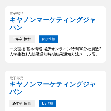
介をしてくださったため、そのあと自身も続けて行
った形。） 〇〇大学、〇〇学部、○○です。私は所
属サークルのIT係や、学業、アルバイトなどにおい
電子部品
て既存の状態にとらわれることなく、課題を発見す
キヤノンマーケティングジャ
る姿勢を大切にしてきました。本日はとても緊張し
パン
ていますがよろしくお...
27年卒
女性
面接情報
一次面接 基本情報 場所オンライン時間30分社員数2
人学生数1人結果通知時期結果通知方法メール 質問
内容・回答 ①学生時代に力をいれたこと 軽音楽同
好会の公式SNSの運用に挑戦することで、視聴回数
を伸ばし部員数増加に貢献しました。当初の情報発
信ではサークルの魅力が伝わらないという課題が存
電子部品
在していました。視聴者視点での情報発信を行うこ
キヤノンマーケティングジャ
とで視聴回数を伸ばし、部員数を200人に増加させ
パン
ることを目標としま...
25年卒
女性
ES情報