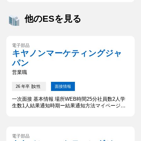
他のESを見る
電子部品
キヤノンマーケティングジャ
パン
営業職
26 年卒
女性
面接情報
一次面接 基本情報 場所WEB時間25分社員数2人学
生数1人結果通知時期ー結果通知方法マイページ上
質問内容・回答 ①冬インターンの感想を教えてくだ
さい。 普段関わらないような学生と関わることがで
きて多くの刺激を得ることができました。また、社
員の皆様の雰囲気がとてもよく、会社の志望度も上
電子部品
がりました。 ②サークルで頑張ったことを教えてく