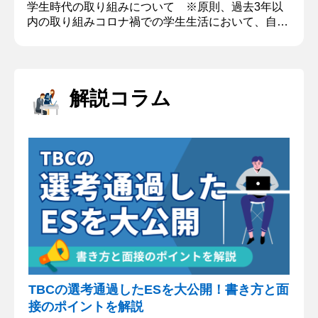
学生時代の取り組みについて ※原則、過去3年以
内の取り組みコロナ禍での学生生活において、自分
なりに工夫して取り組んだことを１つ取り上げ、実
現した結果について教えてください。 （1）あなた
の取り組み内容：留学生のサポーター （2）取り組
んだ時期・期間：大学2年の9月～現在 （3）チーム
解説コラム
や組織でのあなたの役割：リーダー （4）上記の期
間で最も頑張った内容：コロナ禍で人と人との距離
をとらなくてはいけない...
TBCの選考通過したESを大公開！書き方と面
接のポイントを解説