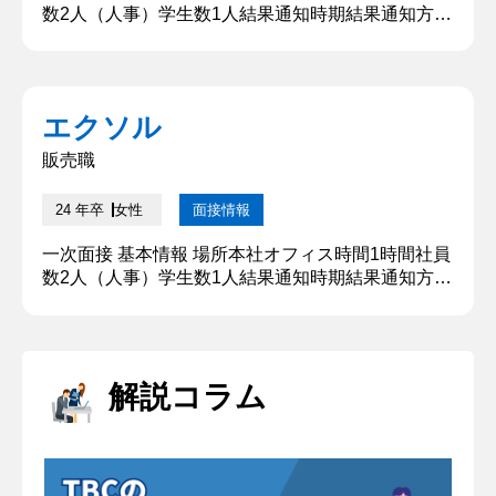
数2人（人事）学生数1人結果通知時期結果通知方法
マイページより通知、メール 質問内容・回答 ①自
己紹介をお願いします ○○大学○○学部○○学科の○○と
申します。北関東出身で、現在は都内で一人暮らし
をしております。 本日は、宜しくお願いいたしま
エクソル
す。 ②志望理由を教えてください 私は、これから
生きていく自分や周りの人のためになる仕事がした
販売職
いと思い、就職...
24 年卒
女性
面接情報
一次面接 基本情報 場所本社オフィス時間1時間社員
数2人（人事）学生数1人結果通知時期結果通知方法
マイページより通知、メール 質問内容・回答 ①自
己紹介をお願いします ○○大学○○学部○○学科の○○と
申します。北関東出身、現在は都内で一人暮らしを
しております。 本日は宜しくお願いいたします。
解説コラム
②大学時代に力を入れたことを教えてください 学生
時代、私が力を入れてきたことはアルバイトです。
大学1年生...