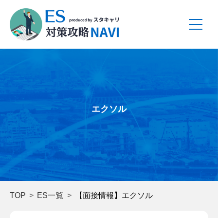
エクソル
TOP
ES一覧
【面接情報】エクソル