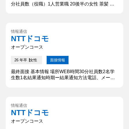
分社員数（役職）1人営業職 20後半の女性 茶髪 オ
フィスカジュアル同時に受ける学生数個人面接のた
め無し結果通知方法当日21時前にメール採用担当者
名不明 質問内容・回答 ①学生時代に最もチャレン
ジしたこと 大学のグループ学習でリーダーを務め、
情報通信
最高評価のA＋を目指したことです。私はチーム運
NTTドコモ
営を学ぶため、グループ発表で成績が決まる授業を
6つ履修しまし...
オープンコース
26 年卒
女性
面接情報
最終面接 基本情報 場所WEB時間30分社員数2名学
生数1名結果通知時期ー結果通知方法電話、メール
質問内容・回答 ①学生時代に力を入れたことについ
て教えてください。 170人が所属する○○部のマネー
ジャー長として、居心地を良くすることです。 【深
掘質問】 苦労したことはどんなことですか？ 【深
情報通信
堀質問回答】 幹部として各指示に判断基準を設ける
NTTドコモ
ことです。判断がその時々でバラバラにならないよ
うに、どん...
オープンコース