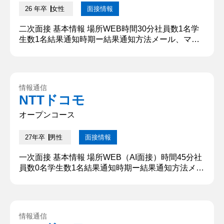
26 年卒
女性
面接情報
二次面接 基本情報 場所WEB時間30分社員数1名学
生数1名結果通知時期ー結果通知方法メール、マイ
ページ 質問内容・回答 ①自己紹介をしてくださ
い。 ○○大学○○学部4年の○○です。学生時代は○○部
のマネージャー長として活動しておりました。本日
はよろしくお願いいたします。 ②志望動機を教えて
情報通信
ください。 貴社に挑戦を大事にする風土があるから
NTTドコモ
です。私は自信を持てない性格でしたが、○○部でリ
ーダー職に苦...
オープンコース
27年卒
男性
面接情報
一次面接 基本情報 場所WEB（AI面接）時間45分社
員数0名学生数1名結果通知時期ー結果通知方法メー
ル、マイページ 質問内容・回答 ①今までで困難に
立ち向かった経験を教えてください。 私の困難に立
ち向かった経験は、「ゼミナールの研究において、
チームメンバーのコミュニケーションの活性化を図
情報通信
ったこと」です。5人で研究を進めていましたが意