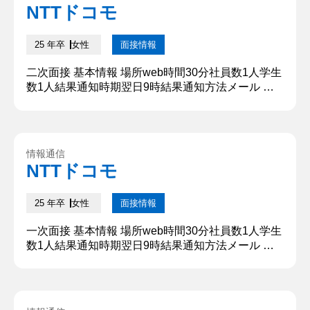
ップをおこなっており、広告運用から広告作りまで
NTTドコモ
経験しております。以上のことから私の強みである
「徹底して追求する探求...
25 年卒
女性
面接情報
二次面接 基本情報 場所web時間30分社員数1人学生
数1人結果通知時期翌日9時結果通知方法メール 質
問内容・回答 ①自己紹介 〇〇大学〇〇学部より参
りました〇〇と申します。大学では〇〇学のゼミに
所属し、購買意欲を掻き立てる商品の見せ方を学ん
できました。また学業以外では長期インターンシッ
情報通信
プをおこなっており、広告運用から広告作りまで経
NTTドコモ
験しております。以上のことから私の強みである
「徹底して追求する探求...
25 年卒
女性
面接情報
一次面接 基本情報 場所web時間30分社員数1人学生
数1人結果通知時期翌日9時結果通知方法メール 質
問内容・回答 ①自己紹介 〇〇大学〇〇学部より参
りました〇〇と申します。大学では〇〇学のゼミに
所属し、購買意欲を掻き立てる商品の見せ方を学ん
できました。また学業以外では長期インターンシッ