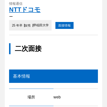
情報通信
NTTドコモ
ー
早稲田大学
25 年卒
女性
面接情報
二次面接
基本情報
場所
web