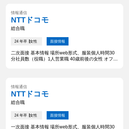
日後の昼頃に電話採用担当者名不明 質問内容・回答
①学生時代にチャレンジしたこと 私が学生時代に最
情報通信
もチャレンジしたことは、大学のグループワークで
NTTドコモ
リーダーを務めて、最高評価のaプラスを目指した
ことです。&nb...
総合職
24 年卒
女性
面接情報
二次面接 基本情報 場所web形式、服装個人時間30
分社員数（役職）1人営業職 40歳前後の女性 オフィ
スカジュアル同時に受ける学生数個人面接のため無
し結果通知方法当日21時前にメール採用担当者名不
明 質問内容・回答 ①学生時代にチャレンジしたこ
と 大学のグループ学習でリーダーを務め、最高評価
情報通信
のA＋を目指したことです。私はチーム運営を学ぶ
NTTドコモ
ため、グループ発表で成績が決まる授業を6つ履修
しました。そし...
総合職
24 年卒
女性
面接情報
一次面接 基本情報 場所web形式、服装個人時間30