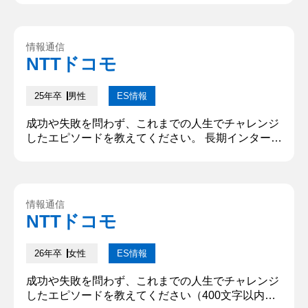
ついて幅広く学んでいます。現在は配属予定の研究
室の演習の一環で○○の勉強をしています。 サーク
ルは○○大学○○団でパート首席○○を務めています。
情報通信
2ヶ月後に海外公演を行うためそれに向けて練習し
NTTドコモ
ています。 ②ES記載の「チャレンジしたエピソー
ド」につい...
25年卒
男性
ES情報
成功や失敗を問わず、これまでの人生でチャレンジ
したエピソードを教えてください。 長期インターン
シップの法人営業で、入社4か月目に月間受注数で
最高記録を更新した経験である。長期インターンシ
ップでは〇〇をインサイドセールス・フィールドセ
ールスを通して法人営業した。入社2か月間は他の
情報通信
メンバーの1.5倍出勤したが平均の半分以下の成果
NTTドコモ
しか出すことが出来なかった。課題としては、目的
意識を持たずにただ量だけをこ...
26年卒
女性
ES情報
成功や失敗を問わず、これまでの人生でチャレンジ
したエピソードを教えてください（400文字以内）