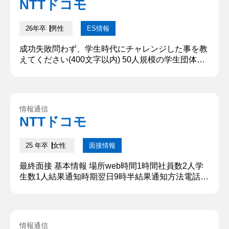
NTTドコモ
見を出さないメンバーがいたり、そのメンバーに対
して不信感を抱くメ...
26年卒
男性
ES情報
成功失敗問わず、学生時代にチャレンジした事を教
えてください(400文字以内) 50人規模の学生団体の
代表として組織体制の改善に尽力し、退団者を0人
に抑えた経験だ。幹部が活動内容を決め、一方的に
団員に指示するトップダウン型の運営に不満が集ま
り1ヶ月で8人が退団するという課題に直面した。そ
情報通信
こで私は、「対話型の運営」を重視したボトムアッ
NTTドコモ
プな組織を作る必要があると考え、以下2点の施策
を提案した。1点目は団...
25 年卒
女性
面接情報
最終面接 基本情報 場所web時間1時間社員数2人学
生数1人結果通知時期翌日9時半結果通知方法電話
質問内容・回答 ①自己紹介 〇〇大学〇〇学部より
参りました〇〇と申します。大学では〇〇学のゼミ
に所属し、購買意欲を掻き立てる商品の見せ方を学
んできました。また学業以外では長期インターンシ
情報通信