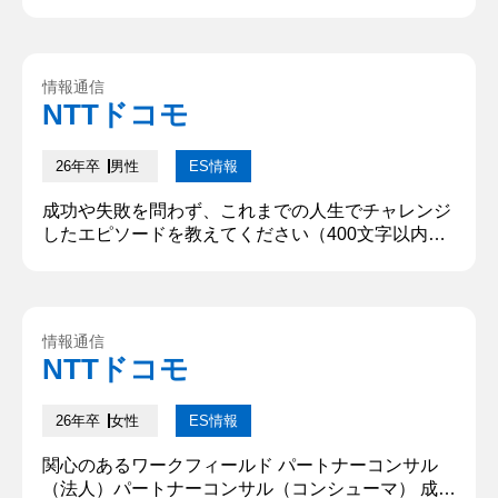
今までの人生で様々なことにチャレンジしてきまし
たが、特に大きな挑戦だったのは、Web広告代理店
で収益ゼロのサイトを立て直すことです。サイトの
課題は、低いPV数と高い離脱率でした。まず、PV
情報通信
数改善に向けて自分で仮説を立て、アナリティクス
NTTドコモ
のガイドラインに基づいたコンテンツ修正案を上司
に確認し、実行しました。...
26年卒
男性
ES情報
成功や失敗を問わず、これまでの人生でチャレンジ
したエピソードを教えてください（400文字以内）
長期インターンシップで、求人広告を出稿する
WEBマーケティング部署の学生リーダーとして、
「学生だけで自走できるチーム」を目指してチーム
作りにチャレンジした。課題として、私のチームの
情報通信
後輩が成果を上げられていない現状があり、その要
NTTドコモ
因が広告運用のスキル不足とチーム内の情報共有不
足にあると考えた。まず、後輩の広...
26年卒
女性
ES情報
関心のあるワークフィールド パートナーコンサル
（法人）パートナーコンサル（コンシューマ） 成功