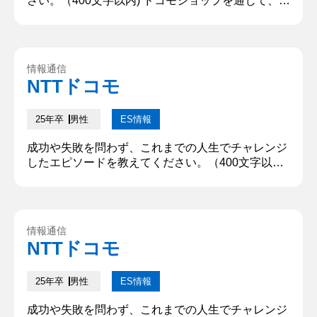
さい。（400文字以内) ドコモショップを通じて、地
方とデジタル、高齢者とデジタルを「つなぐ」こと
で、デジタルディバイドを解消したい。そして誰も
取り残さず、全日本人の「便利な暮らしがあたりま
え」となる社会を創りたい。私は仕事を通じて、高
情報通信
齢化や不景気に悩む日本人が、未来に抱く不安を払
NTTドコモ
拭したい。そのためには、誰もが何歳になっても、
どこに住んでいても「便利な...
25年卒
男性
ES情報
成功や失敗を問わず、これまでの人生でチャレンジ
したエピソードを教えてください。（400文字以
内） 大学の先輩が起業した動画制作事業に参画し、
目標の100万回再生に挑戦した経験だ。その中で私
は脚本チームの責任者としてメンバーの関係性の構
築と作品力の向上に努めた。チーム結成当初、メン
情報通信
バーは脚本作成が未経験かつ初対面のため信頼関係
NTTドコモ
が築き上げられていなかった。それによりチームで
連携できておらず、動画と脚本...
25年卒
男性
ES情報
成功や失敗を問わず、これまでの人生でチャレンジ