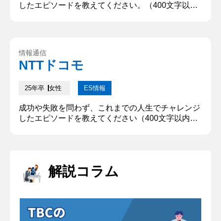
したエピソードを教えてください。（400文字以
内） ○○の「創設以来の低迷期」を【170人の部員規
模を活かす戦略】で打破した経験だ。私が２年生の
時、当団体は「8年連続全国大会予選敗退」の苦境
にあった。現状打破に燃えた私は大会担当に就任
情報通信
し、予選突破をチーム目標に掲げたが、当初は多く
NTTドコモ
の部員に嘲笑されていた。対して、私は部の最大特
徴である圧倒的人数規模が故の...
25年卒
女性
ES情報
成功や失敗を問わず、これまでの人生でチャレンジ
したエピソードを教えてください（400文字以内）
広告代理店のインターンシップにて健康食品のSNS
広告を担当し「3か月間で広告利益を50万円拡大す
る」という挑戦をした。当初は広告の運用経験がな
く、購入層のニーズが不明確なまま商材の特性を連
解説コラム
ねた広告を配信し、費用対効果が合わなかった。そ
こで２つの施策を実施した。1点目がニーズの追求
だ。購入層に匹敵する45...