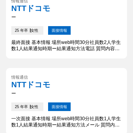
情報通信
プをおこなっており、広告運用から広告作りまで経
NTTドコモ
験しております。以上のことから私の強みである
「徹底して追求する探求...
ー
25 年卒
女性
面接情報
最終面接 基本情報 場所web時間30分社員数2人学生
数1人結果通知時期ー結果通知方法電話 質問内容・
回答 ①自己紹介 大学では○○科に所属し、○○につい
て幅広く学んでいます。現在は配属予定の研究室の
演習の一環で○○の勉強をしています。 サークルは
○○大学○○団でパート首席○○を務めています。3月
情報通信
に海外公演を行うためそれに向けて練習していま
NTTドコモ
す。 ②就活状況を教えてください IT系の企業を主
に受けて...
ー
25 年卒
女性
面接情報
一次面接 基本情報 場所web時間30分社員数1人学生
数1人結果通知時期ー結果通知方法メール 質問内
容・回答 ①自己紹介 大学では○○科に所属し、○○に