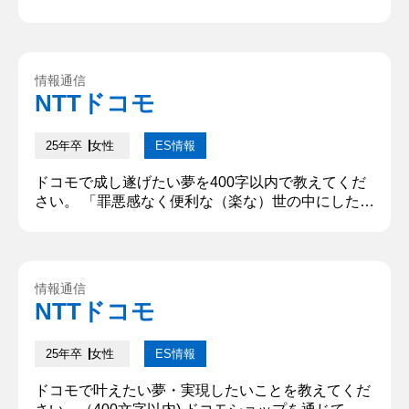
や失敗を問わず、これまでの人生でチャレンジした
エピソードを教えてください サークル内の○○大会
にて、演技指導担当としてチームに好成績をもたら
した。サークル全体が何チームかに分かれて優勝を
情報通信
競う中で、私のチームは中間発表時点で最下位とい
NTTドコモ
う厳しい状況だった。課題を洗い出した所、そもそ
も練習の常時参加人数がチーム...
25年卒
女性
ES情報
ドコモで成し遂げたい夢を400字以内で教えてくだ
さい。 「罪悪感なく便利な（楽な）世の中にした
い」という夢を実現するために、キャッシュレス社
会を牽引する人材になりたいと考えている。そのた
め、第一志望の貴社で、d払いやID、ｄカード等の
更なるグロースを実現したい。お財布なしで出歩く
情報通信
ことができる便利さに感動を覚えたことに加え、そ
NTTドコモ
れらが労働問題・環境問題などの問題解決にも寄与
していると知り、楽になるのに...
25年卒
女性
ES情報
ドコモで叶えたい夢・実現したいことを教えてくだ