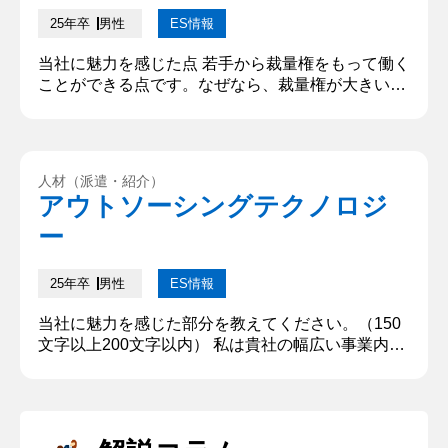
25年卒
男性
ES情報
当社に魅力を感じた点 若手から裁量権をもって働く
ことができる点です。なぜなら、裁量権が大きい方
が速いスピードで成長できるからです。裁量権が大
きいと主体的に挑戦ができ、自分の意思で決断する
ことができます。決断には責任が伴うため、決断を
繰り返すことで自分を成長させることができます。
人材（派遣・紹介）
また、年功序列ではなく、明確な評価基準によって
アウトソーシングテクノロジ
評価されるため、高いモチベーションで主体的に働
ー
くことができる点が自分に合って...
25年卒
男性
ES情報
当社に魅力を感じた部分を教えてください。（150
文字以上200文字以内） 私は貴社の幅広い事業内容
に魅力を感じました。様々な事業に携わることでた
くさんの成功と苦悩を経験し、また様々な人と関わ
ることができると考えました。このような経験を積
むことによって、自身の視野を広げることができる