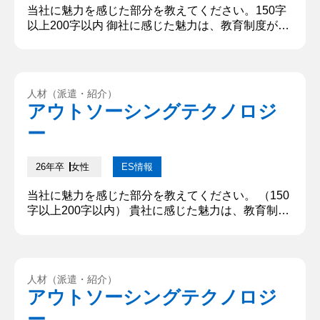
当社に魅力を感じた部分を教えてください。150字
以上200字以内 御社に感じた魅力は、教育制度が充
実していること、月平均の所得労働時間が短いこ
と、年間休日が多いところ、が最初でした。そして
ソフトウェアもハードウェアも開発しているところ
から様々なことが学べそうだと思ったことです。私
人材（派遣・紹介）
は将来的に技術を伝えられる人間になりたいと思っ
アウトソーシングテクノロジ
ているので、より強くそう思いました。また、社内
ー
交流の部分でみた、マンカラ同...
26年卒
女性
ES情報
当社に魅力を感じた部分を教えてください。 （150
字以上200字以内） 貴社に感じた魅力は、教育制度
が充実していること、月平均の所得労働時間が短い
こと、年間休日が多いところ、が最初でした。そし
てソフトウェアもハードウェアも開発しているとこ
ろから様々なことが学べそうだと思ったことです。
人材（派遣・紹介）
私は将来的に技術を伝えられる人間になりたいと思
アウトソーシングテクノロジ
っているので、より強くそう思いました。また、社
ー
内交流の部分でみた、マン...