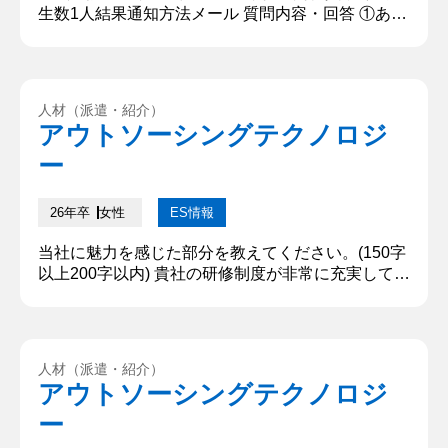
生数1人結果通知方法メール 質問内容・回答 ①あな
たの自己紹介をお願いします はい。〇〇大学〇〇学
部〇〇学科3年、〇〇です。お時間いただきありが
とうございます。本日はよろしくお願いいたしま
す。 ②志望理由を教えてください 2点あります。1
人材（派遣・紹介）
点目は旅人のような自由な環境で働けると思ったか
アウトソーシングテクノロジ
らです。具体的には有給が取得しやすいことで、適
ー
切に労働時間を管理...
26年卒
女性
ES情報
当社に魅力を感じた部分を教えてください。(150字
以上200字以内) 貴社の研修制度が非常に充実してい
る点に大きな魅力を感じています。私は勉強が好き
で、社会人になってからも目標を持ち続けながら努
力したいと考えています。貴社の研修制度があれ
ば、モチベーションを保ちながら自己成長を続けら
人材（派遣・紹介）
れると確信しています。また、貴社の多様なキャリ
アウトソーシングテクノロジ
アパスにも強く魅力を感じています。様々な職種を
ー
経験しながら、幅広いスキ...