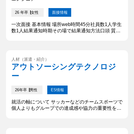
26 年卒
女性
面接情報
一次面接 基本情報 場所web時間45分社員数1人学生
数1人結果通知時期その場で結果通知方法口頭 質問
内容・回答 ①自己紹介をお願いします はい。〇〇
大学〇〇学部〇〇学科3年、〇〇です。お時間いた
だきありがとうございます。本日はよろしくお願い
いたします。 ②学生時代に力を入れたことはなんで
人材（派遣・紹介）
すか はい。学生時代は、さまざまなことを学べる学
アウトソーシングテクノロジ
部であったので、様々な資格や学べるものをたくさ
ー
ん学びました。 ...
26年卒
男性
ES情報
就活の軸について サッカーなどのチームスポーツで
個人よりもグループでの達成感や協力の重要性を学
ぶことができました。この経験から、チームで協力
して働くことを重視しています。 IT業界を選択した
理由について 大学でソフトウェアに触れた経験か
ら、IT業界に興味を持ちました。大学では、ハード