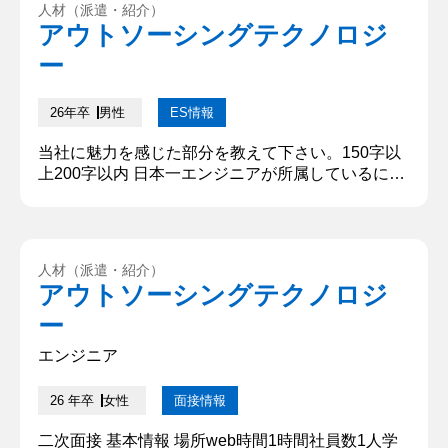
人材（派遣・紹介）
ウェアや機械工学の知識も学びましたが、特にソフ
アウトソーシングテクノロジ
トウェアを扱う授業が楽しく、プログラミングやシ
ー
ミュレーションを通して論...
26年卒
男性
ES情報
当社に魅力を感じた部分を教えて下さい。150字以
上200字以内 日本一エンジニアが所属しているにも
関わらず、研修制度にも力を入れているところで
す。サポート体制が充実しており、人に合った学び
の制度があるという所に魅力を感じました。また、
資格勉強によっての成果が目に分かる形で表れてい
人材（派遣・紹介）
るため、モチベーションを維持しながら取り組める
アウトソーシングテクノロジ
と考えました。クライアント先も数多くあるため、
ー
私が大学で勉強してきたことも...
エンジニア
26 年卒
女性
面接情報
二次面接 基本情報 場所web時間1時間社員数1人学