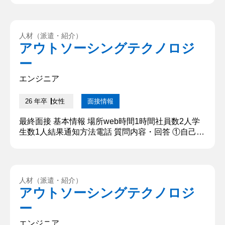
ださい。 名前と高校と大学名、現在勤務しているア
ルバイトのこと、あとは趣味のことを簡潔に話しま
した。 ②大学で習っていることについて教えてくだ
人材（派遣・紹介）
さい。 大学では農業や建築、環境、動物、力学など
アウトソーシングテクノロジ
幅広い分野を学んでいます。私が所属している研究
ー
室では、主に...
エンジニア
26 年卒
女性
面接情報
最終面接 基本情報 場所web時間1時間社員数2人学
生数1人結果通知方法電話 質問内容・回答 ①自己紹
介をお願いします はい。〇〇大学〇〇学部〇〇学科
3年、〇〇です。お時間いただきありがとうござい
ます。本日はよろしくお願いいたします。 ②志望理
由をお願いします 2点あります。1点目はITエンジニ
人材（派遣・紹介）
アとして活躍できる企業である点です。私はもとも
アウトソーシングテクノロジ
とエンジニアには興味がなかったのですが、私が応
ー
援している方...
エンジニア