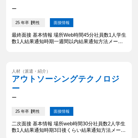
ー
25 年卒
男性
面接情報
最終面接 基本情報 場所Web時間45分社員数1人学生
数1人結果通知時期一週間以内結果通知方法メール
質問内容・回答 ①将来なりたいエンジニア像につい
て教えてください。 私の目指す理想のエンジニア、
社会人は、技術的な深さと幅を兼ね備えた人物で
す。知らないことや新しい知識やスキルを積極的に
人材（派遣・紹介）
吸収し、柔軟に学び、多岐にわたる分野で活躍でき
アウトソーシングテクノロジ
る人物です。また、優れたコミュニケーション能力
ー
を通じて、他者の意見...
ー
25 年卒
男性
面接情報
二次面接 基本情報 場所web時間30分社員数2人学生
数1人結果通知時期3日後くらい結果通知方法メール
質問内容・回答 ①自己紹介、経歴について教えてく