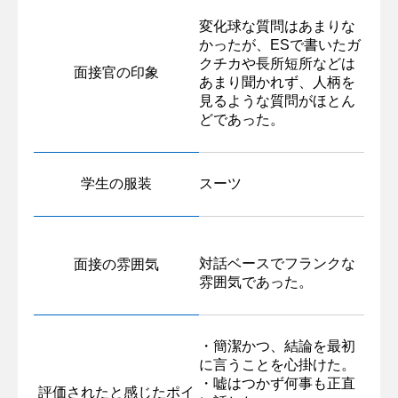
変化球な質問はあまりな
かったが、ESで書いたガ
クチカや長所短所などは
面接官の印象
あまり聞かれず、人柄を
見るような質問がほとん
どであった。
学生の服装
スーツ
対話ベースでフランクな
面接の雰囲気
雰囲気であった。
・簡潔かつ、結論を最初
に言うことを心掛けた。
・嘘はつかず何事も正直
評価されたと感じたポイ