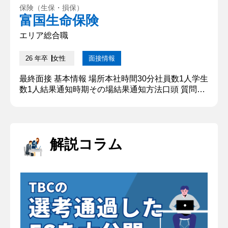
保険（生保・損保）
富国生命保険
エリア総合職
26 年卒
女性
面接情報
最終面接 基本情報 場所本社時間30分社員数1人学生
数1人結果通知時期その場結果通知方法口頭 質問内
容・回答 ①自己紹介をお願いします。 ○○大学○○学
部の○○と申します。 現在、接客業のアルバイトと
○○学に関するゼミに所属しています。 本日はよろ
しく御願いします。 ②学生時代に力を入れたことを
解説コラム
教えてください アルバイトです。 アルバイト先の
学生の中では、私が一番長く勤務しています。 大変
だったこ...