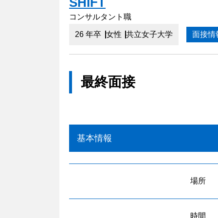
SHIFT
コンサルタント職
26 年卒
女性
共立女子大学
面接情
最終面接
基本情報
場所
時間