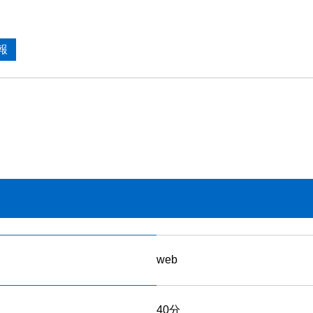
報
web
40分