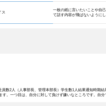
一枚の紙に言いたいことや自己
イス
て話す内容が飛ばないようにし
分社員数2人（人事部長、管理本部長）学生数1人結果通知時期結
ります。一つ目は、自分に対して負けず嫌いなところです。自
く続ける継続力が身に付いたと思います。 二つ目は、コミュニ