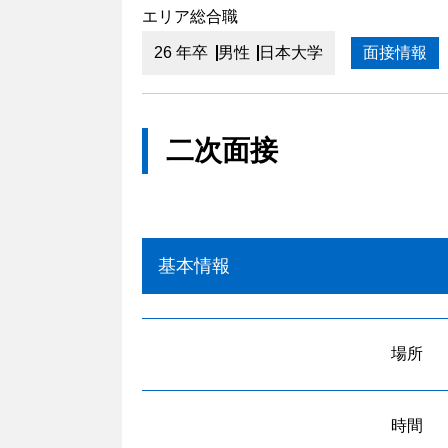
エリア総合職
26 年卒
男性
日本大学
面接情報
二次面接
基本情報
場所
時間