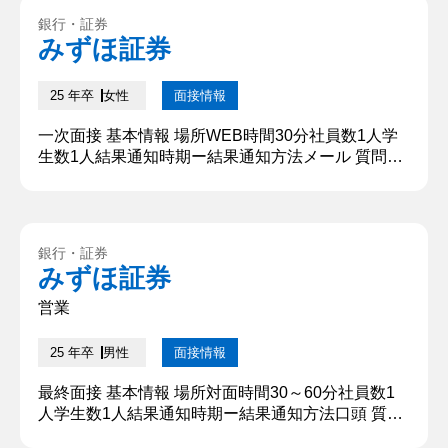
ムリーダー、アルバイトではバイトリーダーを担
銀行・証券
い、コミュニケーションを大切にしたチームビルデ
みずほ証券
ィング能力を養いました。本日は短い時間ですが、
私のチームファース...
25 年卒
女性
面接情報
一次面接 基本情報 場所WEB時間30分社員数1人学
生数1人結果通知時期ー結果通知方法メール 質問内
容・回答 ①自己紹介 はじめまして。○○大学○○学部
○○科から参りました。○○と申します。趣味は〇〇
です。学生時代は、長期インターンシップではチー
ムリーダー、アルバイトではバイトリーダーを担
銀行・証券
い、コミュニケーションを大切にしたチームビルデ
みずほ証券
ィング能力を養いました。本日は短い時間ですが、
私のチームファース...
営業
25 年卒
男性
面接情報
最終面接 基本情報 場所対面時間30～60分社員数1
人学生数1人結果通知時期ー結果通知方法口頭 質問
内容・回答 ①自己紹介 法政大学の〇〇と申しま