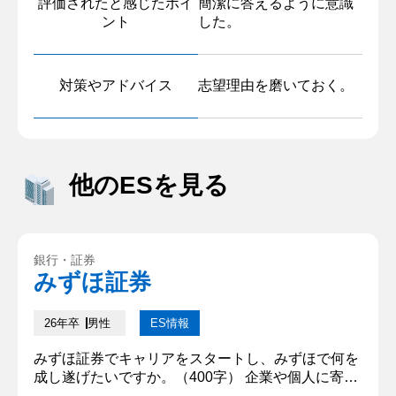
評価されたと感じたポイ
簡潔に答えるように意識
ント
した。
対策やアドバイス
志望理由を磨いておく。
他のESを見る
銀行・証券
みずほ証券
26年卒
男性
ES情報
みずほ証券でキャリアをスタートし、みずほで何を
成し遂げたいですか。（400字） 企業や個人に寄り
添い、自身の行動を付加価値として社会に貢献した