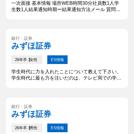
一次面接 基本情報 場所WEB時間30分社員数1人学
生数1人結果通知時期ー結果通知方法メール 質問内
容・回答 ①自己紹介 法政大学の〇〇と申します。
大学では民法や金融商品取引法について学び、アル
バイトの学習塾でチーフとして働きました。 ②業界
の志望理由とその中で特にみずほを志望する理由 自
銀行・証券
身の成長が社会の成長に繋がると考え、証券業界を
みずほ証券
志望します。自身が今まで学生時代に部活動でサッ
カーをしていたこと...
26年卒
女性
ES情報
学生時代に力を入れたことについて教えて下さい。
学生時代に最も力を注いだのは、テレビ局での学生
ADの経験だ。生放送番組で原稿の配布や会議資料
の準備を担当していた。放送直前は分単位での進行
が求められ、わずかなミスが番組全体に影響を与え
るような緊張感の中で動いていた。最初はプレッシ
銀行・証券
ャーからうまく動けず、注意されることも多かった
みずほ証券
が、改善点を自分で洗い出し、タイムキープと先回
り行動の徹底を意識するように...
26年卒
男性
ES情報