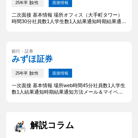
25年卒
女性
面接情報
二次面接 基本情報 場所オフィス（大手町タワー）
時間30分社員数1人学生数1人結果通知時期結果通知
方法電話 質問内容・回答 ①自己紹介 初めまして、
〇〇大学〇〇学部の〇〇と申します。大学ではサイ
バー防犯の研究会に所属しており、小中高生にネッ
トリテラシーのワークショップを実施していまし
銀行・証券
た。アルバイトは販売業、飲食を経験しまして、最
みずほ証券
近は広告代理店で長期インターンシップをしており
ます。本日はよろしくお願...
25年卒
女性
面接情報
一次面接 基本情報 場所web時間45分社員数1人学生
数1人結果通知時期結果通知方法メール＆マイペー
ジ 質問内容・回答 ①自己紹介 初めまして、〇〇大
学〇〇学部の〇〇と申します。大学ではサイバー防
犯の研究会に所属しており、小中高生にネットリテ
ラシーのワークショップを実施していました。アル
解説コラム
バイトは販売業、飲食を経験しまして、最近は広告
代理店で長期インターンシップをしております。本
日はよろしくお願いい...