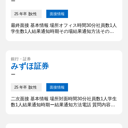
ー
25 年卒
女性
面接情報
最終面接 基本情報 場所オフィス時間30分社員数1人
学生数1人結果通知時期その場結果通知方法その場
質問内容・回答 ①自己紹介 ○○大学○○学部○○学科か
ら参りました○○です。本日はよろしくお願いしま
す。 私は○○部に所属しており、現在は幹部として
チームを日本1にするため就職活動と両立しながら
銀行・証券
日々奮闘しています。 学問の面では、○○学のゼミ
みずほ証券
に入っており○○の拡大について研究しています。本
日はよろし...
ー
25 年卒
女性
面接情報
二次面接 基本情報 場所対面時間30分社員数1人学生
数1人結果通知時期ー結果通知方法電話 質問内容・
回答 ①自己紹介 ○○大学○○学部○○学科から参りまし
た○○です。本日はよろしくお願いします。 私は○○
部に所属しており、現在は幹部としてチームを日本