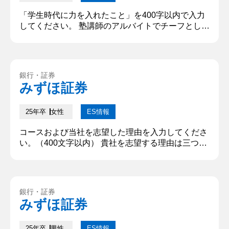
「学生時代に力を入れたこと」を400字以内で入力
してください。 塾講師のアルバイトでチーフとして
勤務し、退塾数を減らすことを目標として取り組み
をした。生徒が退塾する理由として、①塾の授業や
宿題と学校の両立をすることができない、②講師に
対する信頼度の低下、の二点が多い。①を解決する
銀行・証券
ためには生徒・保護者に対してより適切な提案をす
みずほ証券
る必要があると考えた。そこで、学力のみで判断す
るのではなく、生徒と保護者の...
25年卒
女性
ES情報
コースおよび当社を志望した理由を入力してくださ
い。（400文字以内） 貴社を志望する理由は三つあ
る。一つ目は「幅広い顧客層をターゲットにしてい
る点」だ。従来の富裕層向けビジネスに加えて、貴
社はネット証券と提携して若年層の取り込みにも力
を入れおり、今後の成長性が高いと考えた。二つ目
銀行・証券
は「みずほグループの連携力」だ。証券のプロに留
みずほ証券
まらず金融のプロとして、お客様の幅広いニーズに
対してグループの専門性を結集...
25年卒
男性
ES情報