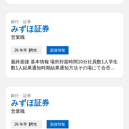
い。スポーツサークルで幹部として全員が楽しめる
サークル作りのために部員一人ひとりに寄り添い、
全員が楽しめるイベント企画など主体的に働きかけ
銀行・証券
た結果、感謝を伝えられたことにやりがいを感じ
みずほ証券
た。このように自身の行動を付加価値としてお客様
に寄り添い、貢献できる点から金...
営業職
26 年卒
男性
面接情報
最終面接 基本情報 場所対面時間10分社員数1人学生
数1人結果通知時期結果通知方法その場にて合否発
表 質問内容・回答 ①自己紹介・自己PR 私は大学生
活の4年間を挑戦に満ちたものにしたいと考え、○○
の部署代表として活動するほか、休学期間中には留
学先での長期インターンシップや地元の体育会系の
銀行・証券
クラブでの活動に取り組みました。このような挑戦
みずほ証券
を成し遂げるうえで、周囲の支えは欠かせないもの
であり、その中で、...
営業職
26 年卒
男性
面接情報