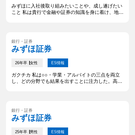
みずほに入社後取り組みたいことや、成し遂げたい
こと 私は貴行で金融や証券の知識を身に着け、地方
の経済の活性化と人口増加に寄与したいと考えてい
る。私は○○という田舎町で生まれ育った。そこでは
多くのシャッター商店街があり、産業も衰退してい
る。そして人口減少の勢いは加速するばかりであっ
銀行・証券
た。そういった環境を知っているからこそ、現状に
みずほ証券
大きな危機感を持ち地方創生に興味を持つようにな
った。貴行や貴グループは日本...
26年卒
女性
ES情報
ガクチカ 私は○○・学業・アルバイトの三点を両立
し、どの分野でも結果を出すことに注力した。高校
1年から7年間欠かさず、毎朝5時に起床し自主トレ
ーニングを継続。学業では限られた時間を活用し、
計画的に学習を進め、成績優秀者として表彰され
た。また、遠征費を捻出するために複数のアルバイ
銀行・証券
トをこなし、さらに自ら企業にアプローチして競技
みずほ証券
実績や将来の展望をプレゼンし、スポンサーを獲得
することにも成功した。このよう...
25年卒
男性
ES情報