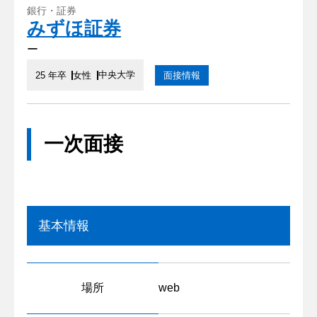
銀行・証券
みずほ証券
ー
中央大学
25 年卒
女性
面接情報
一次面接
基本情報
場所
web