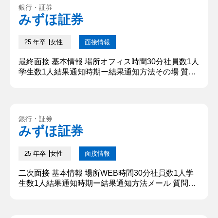
1にするため就職活動と両立しながら日々奮闘して
銀行・証券
います。 学問の面では、○○学のゼミに入っており
みずほ証券
○○の拡大について研究しています。本日はよろしく
お願いい...
25 年卒
女性
面接情報
最終面接 基本情報 場所オフィス時間30分社員数1人
学生数1人結果通知時期ー結果通知方法その場 質問
内容・回答 ①自己紹介 はじめまして。○○大学○○学
部○○科から参りました。○○と申します。趣味は〇
〇です。学生時代は、長期インターンシップではチ
ームリーダー、アルバイトではバイトリーダーを担
銀行・証券
い、コミュニケーションを大切にしたチームビルデ
みずほ証券
ィング能力を養いました。本日は短い時間ですが、
私のチームファー...
25 年卒
女性
面接情報
二次面接 基本情報 場所WEB時間30分社員数1人学
生数1人結果通知時期ー結果通知方法メール 質問内
容・回答 ①自己紹介 はじめまして。○○大学○○学部
○○科から参りました。○○と申します。趣味は〇〇
です。学生時代は、長期インターンシップではチー