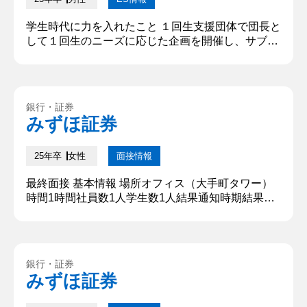
学生時代に力を入れたこと １回生支援団体で団長と
して１回生のニーズに応じた企画を開催し、サブゼ
ミの出席率を6割向上させた。団体で半年間サブゼ
ミという１回生向け支援企画を提供しているが、参
加率が低い状況だった。原因を探るためアンケート
を行った所、１回生の多様なニーズの反映不足が原
銀行・証券
因だと判明した。そこで参加率を上げたいと思い、
みずほ証券
次の2点を実行した。（１）１回生にサブゼミの全
体像を把握してもらうため、時期...
25年卒
女性
面接情報
最終面接 基本情報 場所オフィス（大手町タワー）
時間1時間社員数1人学生数1人結果通知時期結果通
知方法その場 質問内容・回答 ①自己紹介 初めまし
て、〇〇大学〇〇学部の〇〇と申します。大学では
サイバー防犯の研究会に所属しており、小中高生に
ネットリテラシーのワークショップを実施していま
銀行・証券
した。アルバイトは販売業、飲食を経験しまして、
みずほ証券
最近は広告代理店で長期インターンシップをしてお
ります。本日はよろしくお...