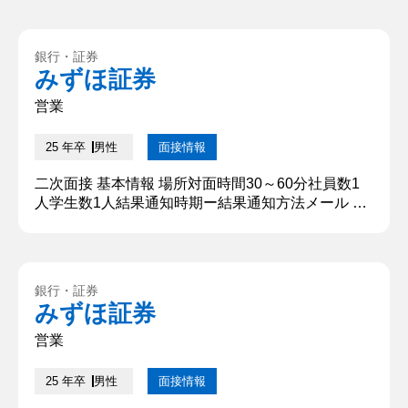
す。大学では民法や金融商品取引法について学び、
アルバイトの学習塾でチーフとして働きました。 ②
学生時代に力を入れたこと 塾講師のアルバイトで退
銀行・証券
塾数を減らすよう行動しました。退塾の主な原因と
みずほ証券
して、塾と学校の両立ができないこと、講師の信頼
度の低下が挙げられま...
営業
25 年卒
男性
面接情報
二次面接 基本情報 場所対面時間30～60分社員数1
人学生数1人結果通知時期ー結果通知方法メール 質
問内容・回答 ①自己紹介 法政大学の〇〇と申しま
す。大学では民法や金融商品取引法について学び、
アルバイトの学習塾でチーフとして働きました。 ②
学生時代に力を入れたこと 塾講師のアルバイトで退
銀行・証券
塾数を減らすよう行動しました。退塾の主な原因と
みずほ証券
して、塾と学校の両立ができないこと、講師の信頼
度の低下が挙げられ...
営業
25 年卒
男性
面接情報