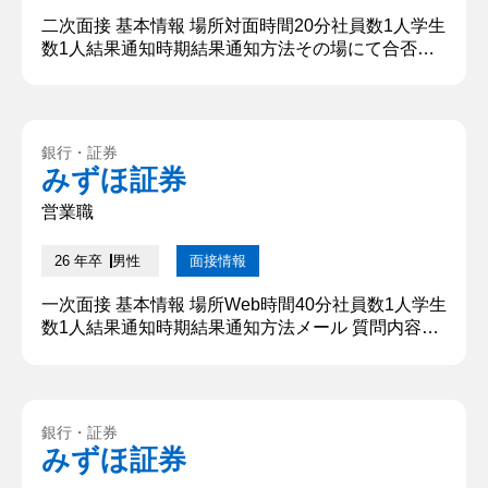
二次面接 基本情報 場所対面時間20分社員数1人学生
数1人結果通知時期結果通知方法その場にて合否発
表 質問内容・回答 ①自己紹介・自己PR 私は大学生
活の4年間を挑戦に満ちたものにしたいと考え、○○
の部署代表として活動するほか、休学期間中には留
学先での長期インターンシップや地元の体育会系の
銀行・証券
クラブでの活動に取り組みました。このような挑戦
みずほ証券
を成し遂げるうえで、周囲の支えは欠かせないもの
であり、その中で、...
営業職
26 年卒
男性
面接情報
一次面接 基本情報 場所Web時間40分社員数1人学生
数1人結果通知時期結果通知方法メール 質問内容・
回答 ①自己紹介 私は大学生活の4年間を挑戦に満ち
たものにしたいと考え、○○の部署代表として活動す
るほか、休学期間中には留学先での長期インターン
シップや地元の体育会系のクラブでの活動に取り組
銀行・証券
みました。本面接を通じて、貴社に対する熱意や自
みずほ証券
身の強み、そしてそれらをどのように貴社で活かし
ていけるかをしっ...