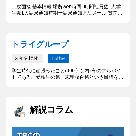
二次面接 基本情報 場所web時間1時間社員数1人学
生数1人結果通知時期ー結果通知方法メール 質問内
容・回答 ①自己紹介 大学では地方の○○について学
んでおり、サークルは○○に所属していました。 ②
なぜアルバイトではなく社員として入りたいのです
か アルバイトでは生徒と関わるのみで制度を変える
トライグループ
ことはできないからです。教室運営のやり方や生徒
の募集などは社員にしかできない仕事だからです。
社員として働き、...
25年卒
男性
ES情報
学生時代に頑張ったこと(400字以内) 塾のアルバイ
トである。受験生の第一志望校合格という目標を掲
げ、クラス内で偏差値の乖離が大きいという課題に
対して、2つの施策を行った。まず、下位層を平均
まで上げるために、各生徒と毎日会話をし、授業外
での補習に誘うなど、関わる機会を増やした。ま
解説コラム
た、一講師としてのレベルアップのため他校舎の先
輩講師から授業での魅せ方や志望校の特徴を伺う機
会を自分から作り、後に「端的...