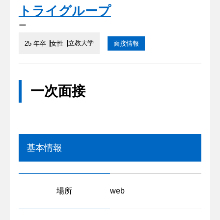
トライグループ
ー
立教大学
25 年卒
女性
面接情報
一次面接
基本情報
場所
web