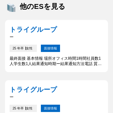
他のESを見る
トライグループ
ー
25 年卒
女性
面接情報
最終面接 基本情報 場所オフィス時間1時間社員数1
人学生数1人結果通知時期ー結果通知方法電話 質問
内容・回答 ①自己紹介 大学では地方の○○について
学んでおり、サークルは○○に所属していました。
【深堀質問】 地域の○○には何が重要ですか？ 【深
堀質問回答】 若い力が重要だと感じています。高齢
トライグループ
化や人口減少が進む中、若い人が来ると活気づき、
盛り上がっていく感じがすると住民の方から多く聞
ー
きます。二年生...
25 年卒
女性
面接情報