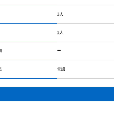
1人
1人
期
ー
法
電話