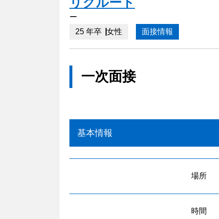
リクルート
ー
25 年卒
女性
面接情報
一次面接
基本情報
場所
時間