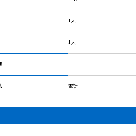
1人
1人
期
ー
法
電話