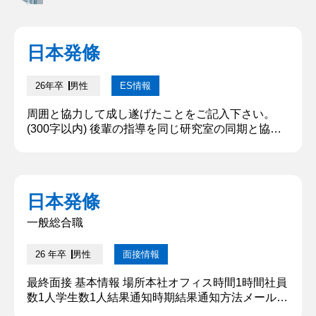
日本発條
26年卒
男性
ES情報
周囲と協力して成し遂げたことをご記入下さい。
(300字以内) 後輩の指導を同じ研究室の同期と協力
して行い、一人前にすることができたことです。研
究室では、先生が自主性を重んじるということもあ
り、必要以上に院生・学部生がいる部屋に干渉して
きません。その為毎年後輩の指導は院生が行ってき
日本発條
ました。同期の仲間たちに協力してもらい後輩に指
導を行いました。その結果、研究に必要な装置の操
一般総合職
作を一人で扱うことができるよ...
26 年卒
男性
面接情報
最終面接 基本情報 場所本社オフィス時間1時間社員
数1人学生数1人結果通知時期結果通知方法メール
質問内容・回答 ①志望動機を教えて下さい。 一顧