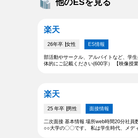
他のESを見る
楽天
26年卒
女性
ES情報
部活動やサークル、アルバイトなど、学生
体的にご記載ください(600字） 【映像
の低下による生徒指導の機会の減少」とい
楽天
25 年卒
男性
面接情報
二次面接 基本情報 場所web時間20分
○○大学の〇〇です。 私は学生時代、メデ
り、これまで世界20カ国以上を旅してきた