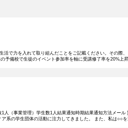
生活で力を入れて取り組んだことをご記載ください。その際、
授業の予備校で生徒のイベント参加率を軸に受講修了率を20%
う問題を抱えていた。受験生チームのリーダーとしてイベント参
社員数1人（事業管理）学生数1人結果通知時期結果通知方法メール
ィア系の学生団体の活動に注力してきました。 また、私は○○
経験があります。 本日はよろしくお願いいたします。 ②留学の目