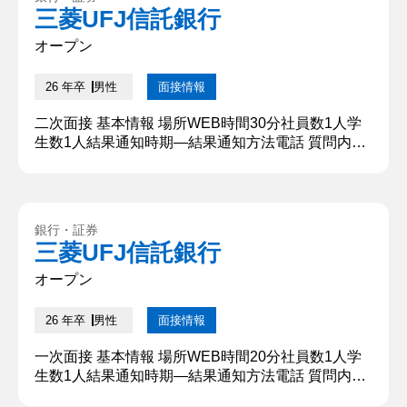
三菱UFJ信託銀行
オープン
26 年卒
男性
面接情報
二次面接 基本情報 場所WEB時間30分社員数1人学
生数1人結果通知時期―結果通知方法電話 質問内
容・回答 ①自己紹介をして下さい。 企業の〇〇を
行うゼミに参加しています。大学生活では〇〇の〇
〇として3年間アルバイト勤務してきました。 【深
掘質問】 アルバイトについて、詳しいエピソードが
銀行・証券
あれば教えて下さい。 【深堀質問回答】 特に印象
三菱UFJ信託銀行
的であったのは〇〇に苦手意識を持っていた子供を
担当した時です。最...
オープン
26 年卒
男性
面接情報
一次面接 基本情報 場所WEB時間20分社員数1人学
生数1人結果通知時期―結果通知方法電話 質問内
容・回答 ①自己紹介をして下さい。 企業の〇〇に