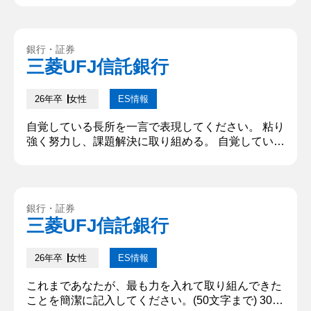
コンペティションでは、多様なバックグラウンドを
持つメンバーと意見を調整し、異なる視点を取り入
れた事業計画書を共同で作成した。短所：多角的に
銀行・証券
考えるあまり、判断が遅れることがある。ビジネス
三菱UFJ信託銀行
コンペティションでも意見を慎重に検討しすぎて決
定が遅れた経験がある...
26年卒
女性
ES情報
自覚している長所を一言で表現してください。 粘り
強く努力し、課題解決に取り組める。 自覚している
短所を一言で表現してください。 物事にこだわりす
ぎる。 上記「長所」と「短所」をそれぞれ自覚する
理由について客観的な行動事実に基づいて説明して
ください。 長所：塾講師のアルバイトを始めた当
銀行・証券
初、生徒の成績は思うように伸びなかった。そこ
三菱UFJ信託銀行
で、各生徒に最適な指導法を模索し、授業外でのコ
ミュニケーションを行うなど...
26年卒
女性
ES情報
これまであなたが、最も力を入れて取り組んできた
ことを簡潔に記入してください。(50文字まで) 300