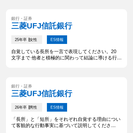
関するゼミに参加しています。大学生活では〇〇の
〇〇として3年間アルバイト勤務してきました。
【深掘質問】 〇〇のアルバイトで大変だったことは
銀行・証券
なんですか。 【深堀質問回答】 〇〇への苦手意識
三菱UFJ信託銀行
が強い子供への対応が大変でした。相手の目線に合
わせて伝える力と粘り...
25年卒
女性
ES情報
自覚している長所を一言で表現してください。20
文字まで 他者と積極的に関わって結論に導ける行動
力 自覚している短所を一言で表現してください。
20 文字まで 決断を下すまでに時間を要するところ
「長所」と「短所」それぞれ自覚する理由を客観的
な行動事実に基づいて説明してください。200 文字
銀行・証券
まで 音楽サークルの合宿を担当していたときには、
三菱UFJ信託銀行
サークル内のみではなく、OBOG の方から情報を頂
いたり、旅行...
26年卒
男性
ES情報
「長所」と「短所」をそれぞれ自覚する理由につい
て客観的な行動事実に基づいて説明してくださ
い。 200文字以内 長所：留学中に挑戦したビジネス