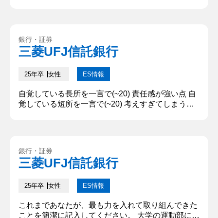
人以上が出演する〇〇サークルの引退公演制作 上記
の質問に関して、苦労した点と、どのようにしてそ
れを乗り越えたか、また創意工夫した点を記入して
ください。(500文字まで) 私は所属していた〇〇サ
銀行・証券
ークルの引退公演に向け、〇〇の調整・決定を行い
三菱UFJ信託銀行
ました。この公演の目標は〇〇を通して1つのスト
ーリーを伝えるこ...
25年卒
女性
ES情報
自覚している長所を一言で(~20) 責任感が強い点 自
覚している短所を一言で(~20) 考えすぎてしまう点
上記「長所」と「短所」それぞれ自覚する理由を客
観的な行動事実に基づいて説明(~200) 長所：インタ
ーンでのビザ発行業務において、なんとしてでも彼
らの「日本に留学したい」という意志を通したいと
銀行・証券
いう思いで、責任を持って一気通貫でサポートし、
三菱UFJ信託銀行
多くの方の人生に寄り添うことができた。短所：心
配事があ...
25年卒
女性
ES情報
これまであなたが、最も力を入れて取り組んできた
ことを簡潔に記入してください。 大学の運動部にて