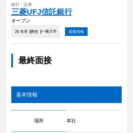
銀行・証券
三菱UFJ信託銀行
オープン
一橋大学
26 年卒
男性
面接情報
最終面接
基本情報
場所
本社