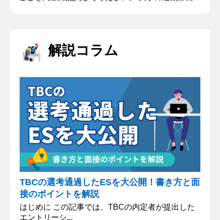
東日本大会チーム優勝を目指し、チーム力の向上に
努めたこと。 上記の質問に関して、苦労した点と、
どのようにしてそれを乗り越えたか、また創意工夫
した点を記入してください。 大会優勝へ向けてはチ
解説コラム
ーム力、特に『縦のつながり』不足がチームの課題
の１つにあった。大学の学部生から院生まで所属す
る部活では、年齢の近い者同...
TBCの選考通過したESを大公開！書き方と面
接のポイントを解説
はじめに この記事では、TBCの内定者が提出した
エントリーシ...