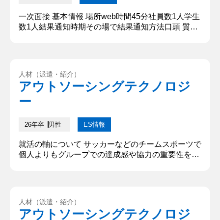
一次面接 基本情報 場所web時間45分社員数1人学生
数1人結果通知時期その場で結果通知方法口頭 質問
内容・回答 ①自己紹介をお願いします はい。〇〇
大学〇〇学部〇〇学科3年、〇〇です。お時間いた
だきありがとうございます。本日はよろしくお願い
いたします。 ②学生時代に力を入れたことはなんで
人材（派遣・紹介）
すか はい。学生時代は、さまざまなことを学べる学
アウトソーシングテクノロジ
部であったので、様々な資格や学べるものをたくさ
ー
ん学びました。 ...
26年卒
男性
ES情報
就活の軸について サッカーなどのチームスポーツで
個人よりもグループでの達成感や協力の重要性を学
ぶことができました。この経験から、チームで協力
して働くことを重視しています。 IT業界を選択した
理由について 大学でソフトウェアに触れた経験か
ら、IT業界に興味を持ちました。大学では、ハード
人材（派遣・紹介）
ウェアや機械工学の知識も学びましたが、特にソフ
アウトソーシングテクノロジ
トウェアを扱う授業が楽しく、プログラミングやシ