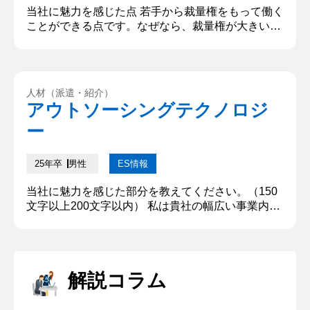
当社に魅力を感じた点 若手から裁量権をもって働く
ことができる点です。なぜなら、裁量権が大きい方
が速いスピードで成長できるからです。裁量権が大
きいと主体的に挑戦ができ、自分の意思で決断する
ことができます。決断には責任が伴うため、決断を
繰り返すことで自分を成長させることができます。
人材（派遣・紹介）
また、年功序列ではなく、明確な評価基準によって
アウトソーシングテクノロジ
評価されるため、高いモチベーションで主体的に働
ー
くことができる点が自分に合って...
25年卒
男性
ES情報
当社に魅力を感じた部分を教えてください。（150
文字以上200文字以内） 私は貴社の幅広い事業内容
に魅力を感じました。様々な事業に携わることでた
くさんの成功と苦悩を経験し、また様々な人と関わ
ることができると考えました。このような経験を積
むことによって、自身の視野を広げることができる
解説コラム
環境に惹かれました。同時に様々な事業に挑戦する
なかで、私なりの工夫の仕方を見つけることが仕事
のやりがいに繋がると思い、...