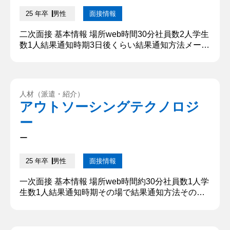
25 年卒
男性
面接情報
二次面接 基本情報 場所web時間30分社員数2人学生
数1人結果通知時期3日後くらい結果通知方法メール
質問内容・回答 ①自己紹介、経歴について教えてく
ださい。 名前と高校と大学名、現在勤務しているア
ルバイトのこと、あとは趣味のことを簡潔に話しま
した。 ②大学で習っていることについて教えてくだ
人材（派遣・紹介）
さい。 大学では農業や建築、環境、動物、力学など
アウトソーシングテクノロジ
幅広い分野を学んでいます。私が所属している研究
ー
室では、主に...
ー
25 年卒
男性
面接情報
一次面接 基本情報 場所web時間約30分社員数1人学
生数1人結果通知時期その場で結果通知方法その場
で 質問内容・回答 ①自己紹介、経歴について教え
てください。 名前と高校と大学名、現在勤務してい
るアルバイトのこと、あとは趣味のことを簡潔に話