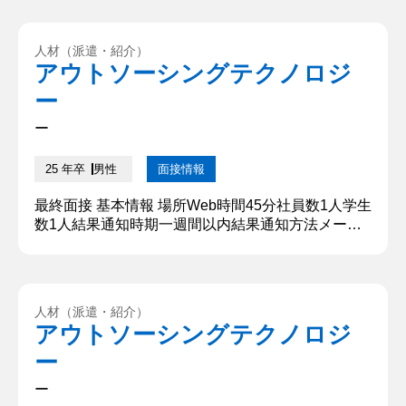
こと、年間休日が多いところ、が最初でした。そし
てソフトウェアもハードウェアも開発しているとこ
ろから様々なことが学べそうだと思ったことです。
人材（派遣・紹介）
私は将来的に技術を伝えられる人間になりたいと思
アウトソーシングテクノロジ
っているので、より強くそう思いました。また、社
ー
内交流の部分でみた、マン...
ー
25 年卒
男性
面接情報
最終面接 基本情報 場所Web時間45分社員数1人学生
数1人結果通知時期一週間以内結果通知方法メール
質問内容・回答 ①将来なりたいエンジニア像につい
て教えてください。 私の目指す理想のエンジニア、
社会人は、技術的な深さと幅を兼ね備えた人物で
す。知らないことや新しい知識やスキルを積極的に
人材（派遣・紹介）
吸収し、柔軟に学び、多岐にわたる分野で活躍でき
アウトソーシングテクノロジ
る人物です。また、優れたコミュニケーション能力
ー
を通じて、他者の意見...
ー