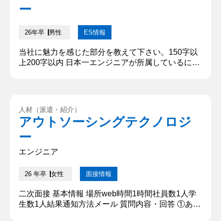
ー
ミュレーションを通して論...
26年卒
男性
ES情報
当社に魅力を感じた部分を教えて下さい。150字以
上200字以内 日本一エンジニアが所属しているにも
関わらず、研修制度にも力を入れているところで
す。サポート体制が充実しており、人に合った学び
の制度があるという所に魅力を感じました。また、
資格勉強によっての成果が目に分かる形で表れてい
人材（派遣・紹介）
るため、モチベーションを維持しながら取り組める
アウトソーシングテクノロジ
と考えました。クライアント先も数多くあるため、
ー
私が大学で勉強してきたことも...
エンジニア
26 年卒
女性
面接情報
二次面接 基本情報 場所web時間1時間社員数1人学
生数1人結果通知方法メール 質問内容・回答 ①あな
たの自己紹介をお願いします はい。〇〇大学〇〇学