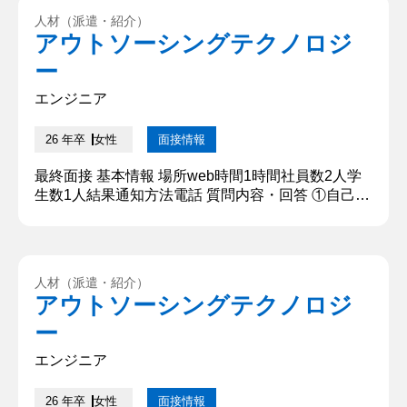
しました。 ②大学で習っていることについて教えて
人材（派遣・紹介）
ください。 大学では農業や建築、環境、動物、力学
アウトソーシングテクノロジ
など幅広い分野を学んでいます。私が所属している
ー
研究室では、主に...
エンジニア
26 年卒
女性
面接情報
最終面接 基本情報 場所web時間1時間社員数2人学
生数1人結果通知方法電話 質問内容・回答 ①自己紹
介をお願いします はい。〇〇大学〇〇学部〇〇学科
3年、〇〇です。お時間いただきありがとうござい
ます。本日はよろしくお願いいたします。 ②志望理
由をお願いします 2点あります。1点目はITエンジニ
人材（派遣・紹介）
アとして活躍できる企業である点です。私はもとも
アウトソーシングテクノロジ
とエンジニアには興味がなかったのですが、私が応
ー
援している方...
エンジニア
26 年卒
女性
面接情報