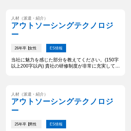
部〇〇学科3年、〇〇です。お時間いただきありが
とうございます。本日はよろしくお願いいたしま
す。 ②志望理由を教えてください 2点あります。1
人材（派遣・紹介）
点目は旅人のような自由な環境で働けると思ったか
アウトソーシングテクノロジ
らです。具体的には有給が取得しやすいことで、適
ー
切に労働時間を管理...
26年卒
女性
ES情報
当社に魅力を感じた部分を教えてください。(150字
以上200字以内) 貴社の研修制度が非常に充実してい
る点に大きな魅力を感じています。私は勉強が好き
で、社会人になってからも目標を持ち続けながら努
力したいと考えています。貴社の研修制度があれ
ば、モチベーションを保ちながら自己成長を続けら
人材（派遣・紹介）
れると確信しています。また、貴社の多様なキャリ
アウトソーシングテクノロジ
アパスにも強く魅力を感じています。様々な職種を
ー
経験しながら、幅広いスキ...
25年卒
男性
ES情報