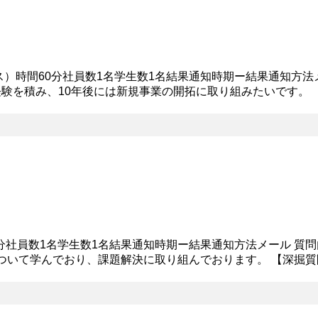
ス）時間60分社員数1名学生数1名結果通知時期ー結果通知方法
験を積み、10年後には新規事業の開拓に取り組みたいです。 
い。 【深堀質問回答】 新規事業開拓と起業の違いについては説
5分社員数1名学生数1名結果通知時期ー結果通知方法メール 質
について学んでおり、課題解決に取り組んでおります。 【深掘
る分野では、慢性的に人手不足に陥っていることが現状なので、な