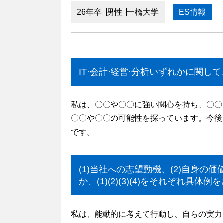
26年卒
男性
一橋大学
ES情報
IT·会計·経営·分析いずれかに関して
私は、〇〇や〇〇に強い関心を持ち、〇〇
〇〇や〇〇の可能性を探っています。今後
です。
(1)当社への志望動機、(2)自身の
か、(1)(2)(3)(4)をそれぞれ具
私は、能動的に考えて行動し、自らの実力