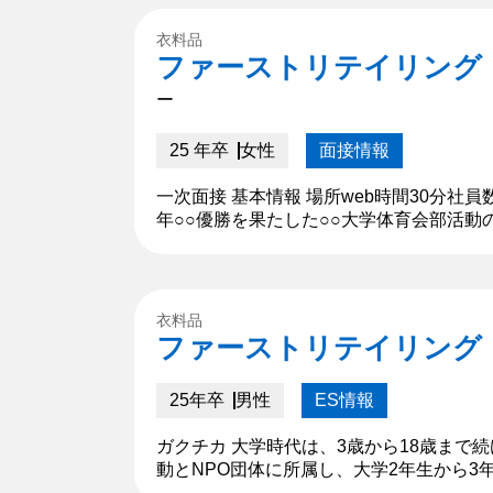
衣料品
ファーストリテイリング
ー
25 年卒
女性
面接情報
一次面接 基本情報 場所web時間30分
年○○優勝を果たした○○大学体育会部活
ジャーは、沢山の仕事がありますが、私が
衣料品
ファーストリテイリング
25年卒
男性
ES情報
ガクチカ 大学時代は、3歳から18歳ま
動とNPO団体に所属し、大学2年生から
リーダー」を目指しながらも、団体の目標