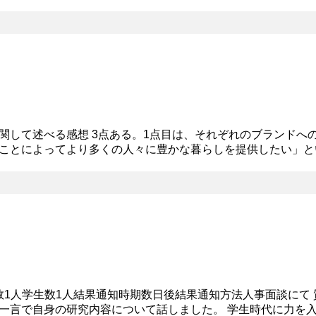
た。私自身、周りの人と違う意見を言うことは少し苦手意識が
関して述べる感想 3点ある。1点目は、それぞれのブランドへ
ことによってより多くの人々に豊かな暮らしを提供したい」と
いと考えている。海外事業への展開を進めているブランドに非
員数1人学生数1人結果通知時期数日後結果通知方法人事面談にて
一言で自身の研究内容について話しました。 学生時代に力を