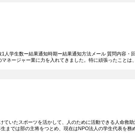
社員数1人学生数ー結果通知時期ー結果通知方法メール 質問内容・
動のマネージャー業に力を入れてきました。特に頑張ったことは
入部した当初、いつまでに何をすればいいのかというタスクを全
で続けていたスポーツを活かして、人のために活動できる人命救
3年生までは部の主将をつとめ、現在はNPO法人の学生代表を
達成に向けて努力を重ねてまいりました。さらにアルバイトでは