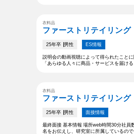
切であるという言葉には、大変共感しまし
あ...
衣料品
ファーストリテイリング
25年卒
男性
ES情報
説明会の動画視聴によって得られたことに
「あらゆる人々に商品・サービスを届ける
海外でのマーケティングに携わっていきた
つ...
衣料品
ファーストリテイリング
25年卒
男性
面接情報
最終面接 基本情報 場所web時間30分社
名をお伝えし、研究室に所属しているので