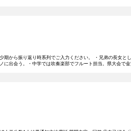
に励むのみならず、主将とて部員全員が気持ちよく過ごせる環境
少期から振り返り時系列でご入力ください。 ・兄弟の長女と
ノに出会う。・中学では吹奏楽部でフルート担当。県大会で金
に入学したがコロナ禍で最初はほとんど通えず、アルバイト三