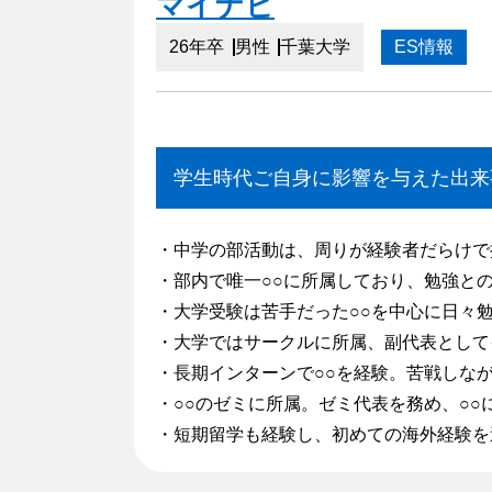
マイナビ
26年卒
男性
千葉大学
ES情報
学生時代ご自身に影響を与えた出来
・中学の部活動は、周りが経験者だらけで
・部内で唯一○○に所属しており、勉強と
・大学受験は苦手だった○○を中心に日々
・大学ではサークルに所属、副代表として
・長期インターンで○○を経験。苦戦しな
・○○のゼミに所属。ゼミ代表を務め、○○
・短期留学も経験し、初めての海外経験を