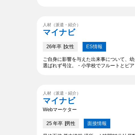
〇に所属し自身のレベルアップのため練習
人材（派遣・紹介）
マイナビ
26年卒
女性
ES情報
ご自身に影響を与えた出来事について、幼
選ばれず号泣。・小学校でフルートとピア
担当。関東大会に出場。・第一志望の大学
は...
人材（派遣・紹介）
マイナビ
Webマーケター
25 年卒
男性
面接情報