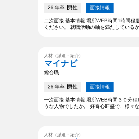
26 年卒
男性
面接情報
二次面接 基本情報 場所WEB時間1時間
ください。 就職活動の軸を満たしているか
ず、私の存在があったからこそ、誰かのた
人材（派遣・紹介）
マイナビ
総合職
26 年卒
男性
面接情報
一次面接 基本情報 場所WEB時間３０分
うな人物でしたか。 好奇心旺盛で、様々
ラーを目指していました。 【深掘質問】 
人材（派遣・紹介）