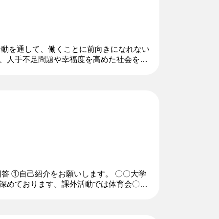
活動を通して、働くことに前向きになれない
、人手不足問題や幸福度を高めた社会を実
るアプローチの多様さに繋がります。そし
回答 ①自己紹介をお願いします。 〇〇大学
深めております。課外活動では体育会〇〇
りと部の運営にも注力しており...