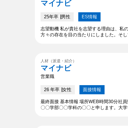
マイナビ
25年卒
男性
ES情報
志望動機 私が貴社を志望する理由は、私
方々の存在を目の当たりにしました。そし
現したいと考えます。貴社は50近くの商
て...
人材（派遣・紹介）
マイナビ
営業職
26 年卒
女性
面接情報
最終面接 基本情報 場所WEB時間30分
〇〇学部〇〇学科の〇〇と申します。大学
に所属し自身のレベルアップのため練習に