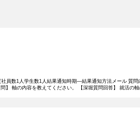
程度社員数1人学生数1人結果通知時期―結果通知方法メール 質問
質問】 軸の内容を教えてください。 【深堀質問回答】 就活の
ことと、人に感謝される仕事であるということです。製品そのも