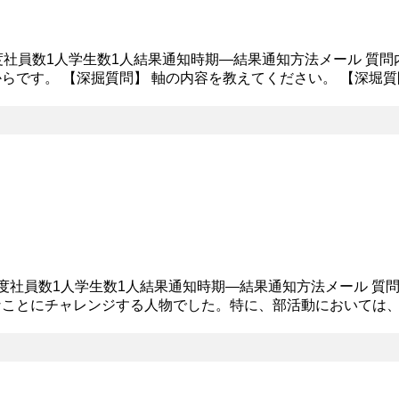
程度社員数1人学生数1人結果通知時期―結果通知方法メール 質
らです。 【深掘質問】 軸の内容を教えてください。 【深堀
めになれるということと、人に感謝される仕事であるということ
程度社員数1人学生数1人結果通知時期―結果通知方法メール 質
なことにチャレンジする人物でした。特に、部活動においては
具体的にどのようなことに取り組みましたか。 【深堀質問回答】 