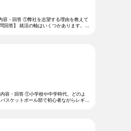
問内容・回答 ①弊社を志望する理由を教えて
質問回答】 就活の軸はいくつかあります。ま
です。製品そのものがお...
問内容・回答 ①小学校や中学時代、どのよ
、バスケットボール部で初心者ながらレギュ
水泳、英語、運動クラブな...