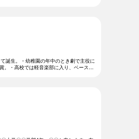
作りと部の運営にも注力してお...
して誕生。・幼稚園の年中のとき劇で主役に
賞。・高校では軽音楽部に入り、ベースを
昧の毎日を送った。・サークルメンバーに