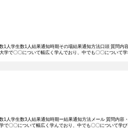
社員数1人学生数1人結果通知時期その場結果通知方法口頭 質問内
大学で〇〇について幅広く学んでおり、中でも〇〇について学
習に励むのみならず、主将とて部員全員が気持ちよく過ごせる環
社員数1人学生数3人結果通知時期ー結果通知方法メール 質問内容
学で〇〇について幅広く学んでおり、中でも〇〇について学び