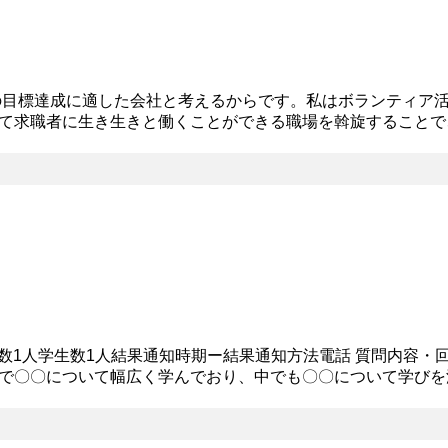
の目標達成に適した会社と考えるからです。私はボランティア
て求職者に生き生きと働くことができる職場を斡旋することで
材が存在する稀有な会社であり、それは顧客のニーズを解決す
社員数1人学生数1人結果通知時期ー結果通知方法電話 質問内容・
で〇〇について幅広く学んでおり、中でも〇〇について学びを
励むのみならず、主将とて部員全員が気持ちよく過ごせる環境作