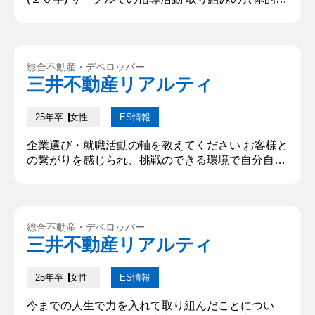
内容(１５０字) 3か月で演目にあった25曲を指導
し、完成させた。困難だった事は、例年より曲数が
多く、一曲にかけられる時間が通常の6割しか取れ
なかった事だ。そこで私は初期に音程を取る練習を
総合不動産・デベロッパー
してしっかりと基礎を固め、今まで形式的にダンス
三井不動産リアルティ
と歌を別に練習している習慣を見直し、合同にする
ことで練習量を補った。...
25年卒
女性
ES情報
企業選び・就職活動の軸を教えてください お客様と
の繋がりを感じられ、挑戦のできる環境で自分自身
が成長できること。 当社への志望動機と、入社後ど
のように活躍したいかを教えてください。 貴社への
志望理由は、お客様の抱える課題の解決に携わり、
暮らしと社会を広く継続的に支えることで、社会と
総合不動産・デベロッパー
共に成長・発展していくことを目指すという企業理
三井不動産リアルティ
念に魅力を感じたからです。私の就職活動の軸と合
致すると考えました。入社後...
25年卒
女性
ES情報
今までの人生で力を入れて取り組んだことについ