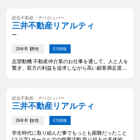
総合不動産・デベロッパー
三井不動産リアルティ
ー
25年卒
男性
ES情報
志望動機 不動産仲介業のお仕事を通して、人と人を
繋ぎ、双方の利益を追求しながら高い顧客満足度も
追求できると思い、不動産流通業界を志望させて頂
きます。生活や社会に対する影響力の大きな仕事で
あるからこそ、お客様との信頼関係の構築という部
分は必要不可欠です。そんな中で人生に一度の大き
総合不動産・デベロッパー
な買い物をするお客様や不動産を手放す買主様の不
三井不動産リアルティ
安というものに寄り添い、一人一人にあった提案を
することで、その人の明日を創っ...
26年卒
女性
ES情報
学生時代に取り組んだ事でもっとも困難だったこと
(２０字) サークルでの指導活動 取り組みの具体的な