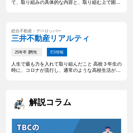
て、取り組みの具体的な内容と、取り組む上で困難
だったことを教えてください。（150文字以内） 初
日他の売り子は3桁売れていたのに私は78個しか売
れず悔しい思いと危機感を抱きました。どうしたら
売り上げを伸ばせるのかを他の売り子を見て分析
総合不動産・デベロッパー
し、どんな売り子なら買いたくなるかを家族や友人
三井不動産リアルティ
に調査しました。答えのない部分に苦戦しました
が、結果を元に改善を重ね最終日に...
25年卒
男性
ES情報
人生で最も力を入れて取り組んだこと 高校３年生の
時に、コロナが流行し、通常のような高校生活が送
れなくなりました。その中でサッカー部の最後の大
会で県大会出場と受験勉強の両立を目指して日々取
り組んでいました。サッカー部は同級生が半数以上
辞めてしまい、チームを立て直さなければならなか
解説コラム
ったですが、残った同級生を中心に新しいチームを
作りました。スケジュール面や体力面などきついこ
とが多かったですが、サッカーが...