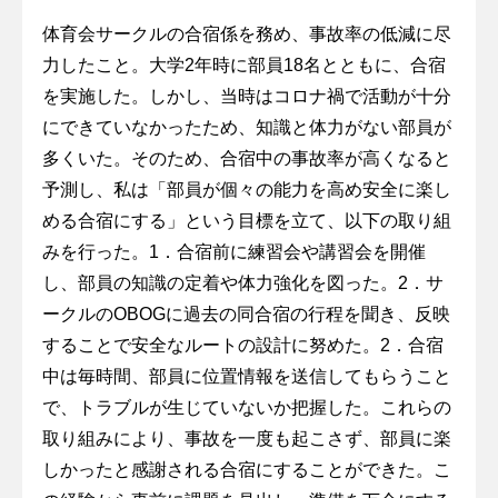
体育会サークルの合宿係を務め、事故率の低減に尽
力したこと。大学2年時に部員18名とともに、合宿
を実施した。しかし、当時はコロナ禍で活動が十分
にできていなかったため、知識と体力がない部員が
多くいた。そのため、合宿中の事故率が高くなると
予測し、私は「部員が個々の能力を高め安全に楽し
める合宿にする」という目標を立て、以下の取り組
みを行った。1．合宿前に練習会や講習会を開催
し、部員の知識の定着や体力強化を図った。2．サ
ークルのOBOGに過去の同合宿の行程を聞き、反映
することで安全なルートの設計に努めた。2．合宿
中は毎時間、部員に位置情報を送信してもらうこと
で、トラブルが生じていないか把握した。これらの
取り組みにより、事故を一度も起こさず、部員に楽
しかったと感謝される合宿にすることができた。こ