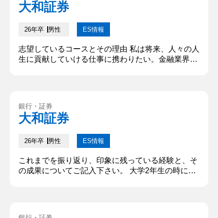
大和証券
26年卒
男性
ES情報
志望しているコースとその理由 私は将来、人々の人
生に貢献していける仕事に携わりたい。金融業界は
人生の根幹に関わる資産を通し、人々の人生をより
豊かにしていく業界であるため志望している。金融
業界の中でも、証券分野は開拓できるビジネスフィ
ールドも広く将来性が高いと感じているため、より
銀行・証券
重要度が高まっていく証券を通し人々の人生を支え
大和証券
ていきたいと考えている。証券業界の中でも貴社は
高度な専門性から質の高いサービ...
26年卒
男性
ES情報
これまでを振り返り、印象に残っている経験と、そ
の成果についてご記入下さい。 大学2年生の時にア
ルバイト先の飲食店のホール・内販の店舗リーダー
に任命された。アルバイト先の飲食店は、単価が高
い故に固定客の獲得が重要であったが、同価格帯の
飲食店に流れるお客様が多い点が課題であった。そ
銀行・証券