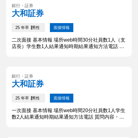
身につけお客様に説明する中で、対面でお話しする
銀行・証券
よりもお客様に伝わりづらい面があると感じます。
大和証券
現在アルバイトで電話対応をしていますが、対面よ
りも理解していただくのに時間...
25 年卒
男性
面接情報
二次面接 基本情報 場所web時間30分社員数1人（支
店長）学生数1人結果通知時期結果通知方法電話 質
問内容・回答 ①○○をずっと続けられた理由は何で
すか？ 仲間と協力し合うこと、そして自分自身の成
長を感じることが好きだからです。 【深掘質問】
他のスポーツには興味がなかったのですか？ 【深堀
銀行・証券
質問回答】 他の球技、特に○○は好きで放課後よく
大和証券
友達とやっていましたが、やはり広いコートを走り
回るので、一...
25 年卒
男性
面接情報
一次面接 基本情報 場所web時間20分社員数1人学生
数2人結果通知時期結果通知方法電話 質問内容・回
答 ①学生時代に力を入れた事を教えてください 学
生時代力を入れたことは、昨年の6月から始めた○○
会社での長期インターンシップです。その中で私は