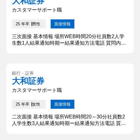
大和証券
ています。業務内容は電話対応が多くを占めてお
り、その中で保護者や...
カスタマーサポート職
25 年卒
男性
面接情報
三次面接 基本情報 場所WEB時間20分社員数2人学
生数1人結果通知時期ー結果通知方法電話 質問内
容・回答 ①自己紹介をお願いします。 筑波大学の
○○です。大学では〇〇を専攻しており、〇〇につい
て研究しています。よろしくお願いいたします。 ②
学生時代に力を入れたことは何ですか。 アルバイト
銀行・証券
です。私は教育関係会社の事務スタッフとして働い
大和証券
ています。業務内容は電話対応が多くを占めてお
り、その中で保護者や...
カスタマーサポート職
25 年卒
女性
面接情報
二次面接 基本情報 場所WEB時間20～30分社員数2
人学生数3人結果通知時期ー結果通知方法電話 質問
内容・回答 ①自己紹介をお願いします。 筑波大学
の○○です。大学では〇〇を専攻しており、〇〇につ