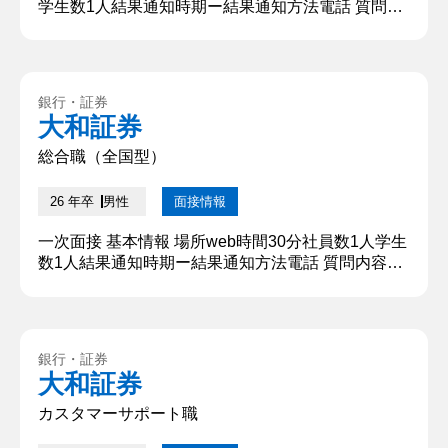
学生数1人結果通知時期ー結果通知方法電話 質問内
容・回答 ①自己紹介 〇〇大学〇〇学部出身の○○で
す。 〇〇に所属しており、「〇〇」に似ていること
から、愛称として「〇〇」と呼ばれていました。
【深掘質問】 大和証券では社長賞を受賞すると「〇
銀行・証券
〇」で表彰があることがあるよというアドバイス
大和証券
【深堀質問回答】 成果を出しその場に立てるように
努力します ②...
総合職（全国型）
26 年卒
男性
面接情報
一次面接 基本情報 場所web時間30分社員数1人学生
数1人結果通知時期ー結果通知方法電話 質問内容・
回答 ①自己紹介 〇〇大学〇〇学部出身の○○です。
〇〇に所属しており、「〇〇」に似ていることか
ら、愛称として「〇〇」と呼ばれていました。 【深
掘質問】 サークルではどのような役割をしていたの
銀行・証券
か。 【深堀質問回答】 サークルには120人程所属し
大和証券
ていたので、グループ分けをする際の班長として、
グループ...
カスタマーサポート職