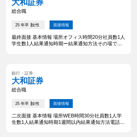
大和証券
たことに対して、社員（面接官）が答えてくれてい
た。淡々と質問と回答...
総合職
25 年卒
女性
面接情報
最終面接 基本情報 場所オフィス時間20分社員数1人
学生数1人結果通知時期ー結果通知方法その場で口
頭 質問内容・回答 ①志望動機を教えてください。
私の就活の軸と最も合致すると考えたためです。就
活の軸は、相手の課題やニーズに合わせて多様なソ
リューションを提案することで、目の前の相手だけ
銀行・証券
でなく社会全体に長期的に良い影響を与えることで
大和証券
す。 顧客の資産形成だけでなく、企業の資金調達な
ど間接的に社会全体を...
総合職
25 年卒
女性
面接情報
二次面接 基本情報 場所WEB時間30分社員数1人学
生数1人結果通知時期1週間以内結果通知方法電話
質問内容・回答 ①学生時代に力を入れたことは何で
すか お金を稼ぐということ以外の目的を持つことが