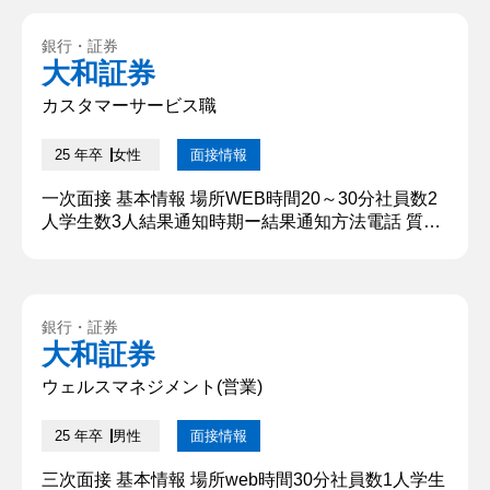
いて研究しています。よろしくお願いいたします。
②学生時代に力を入れたことは何ですか。 アルバイ
銀行・証券
トです。私は教育関係会社の事務スタッフとして働
大和証券
いています。業務内容は電話対応が多くを占めてお
り、その中で保...
カスタマーサービス職
25 年卒
女性
面接情報
一次面接 基本情報 場所WEB時間20～30分社員数2
人学生数3人結果通知時期ー結果通知方法電話 質問
内容・回答 ①自己紹介をお願いします。 筑波大学
の○○です。大学では〇〇を専攻しており、〇〇につ
いて研究しています。よろしくお願いいたします。
②学生時代に力を入れたことは何ですか。 アルバイ
銀行・証券
トです。私は教育関係会社の事務スタッフとして働
大和証券
いています。業務内容は電話対応が多くを占めてお
り、その中で保...
ウェルスマネジメント(営業)
25 年卒
男性
面接情報
三次面接 基本情報 場所web時間30分社員数1人学生