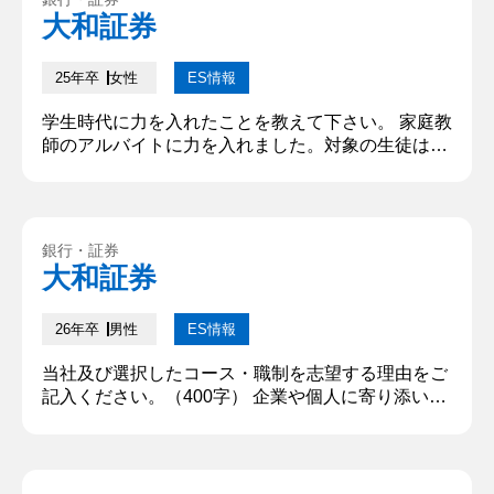
こで、顧客との繋がりを強めることがリピーターの
大和証券
増加に繋がると考え、担当スタッフが名刺を渡し、
その名刺を通じた予約で割引が受...
25年卒
女性
ES情報
学生時代に力を入れたことを教えて下さい。 家庭教
師のアルバイトに力を入れました。対象の生徒は、
定期テストの平均点を約10点下回る状態であり、本
人は平均点到達を目標としていました。私は、過去
の成績や勉強への姿勢を確認し、勉強方法に対する
自信喪失が、モチベーションの低下を引き起こして
銀行・証券
いると考えました。そこで、毎週復習テストを自作
大和証券
し、間違えた原因と弱みを明確にし、対策の検討を
一緒に行いました。あえて、具...
26年卒
男性
ES情報
当社及び選択したコース・職制を志望する理由をご
記入ください。（400字） 企業や個人に寄り添い、
自身の行動を付加価値として社会に貢献したいから
だ。スポーツサークルで幹部として全員が楽しめる
サークル作りのために部員一人ひとりに寄り添い、
全員が楽しめるイベント企画など主体的に働きかけ