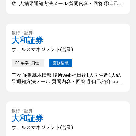
数1人結果通知方法メール 質問内容・回答 ①自己紹
介 ○○大学○○学部○○学科の○○と申します。私は学生
時代3年間○○に所属しており、コロナ渦後の活動に
尽力していました。また、学業面につきましては、
現在○○について研究しております。本日はよろしく
銀行・証券
お願いいたします。 ②学生時代に力を入れたこと
大和証券
○○として、コロナ明けの○○を開催したことです。
私の...
ウェルスマネジメント(営業)
25 年卒
男性
面接情報
二次面接 基本情報 場所web社員数1人学生数1人結
果通知方法メール 質問内容・回答 ①自己紹介 ○○大
学○○学部○○学科の○○と申します。私は学生時代3
年間○○に所属しており、コロナ渦後の活動に尽力し
ていました。また、学業面につきましては、現在○○
について研究しております。本日はよろしくお願い
銀行・証券
いたします。 【深掘質問】○○をやってたなかで一
大和証券
番辛かったことについて教えてください ②学生時代
に力を入...
ウェルスマネジメント(営業)