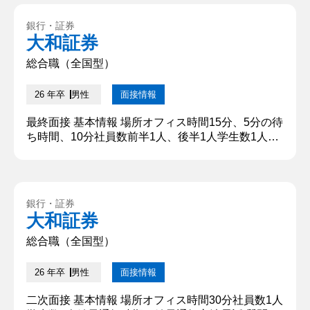
をやっておりまして、大学では〇〇サークルでキャ
プテンとして活動しておりました。また大学から〇
銀行・証券
〇という部活を始め、そこでは主務として活動して
大和証券
おりました。本日はよろしくお願いいたします。 ②
学生時代に特に力を...
総合職（全国型）
26 年卒
男性
面接情報
最終面接 基本情報 場所オフィス時間15分、5分の待
ち時間、10分社員数前半1人、後半1人学生数1人結
果通知時期ー結果通知方法その場 質問内容・回答
①自己紹介 〇〇大学〇〇学部出身の○○です。 〇〇
に所属しており、「〇〇」に似ていることから、愛
称として「〇〇」と呼ばれていました。 【深掘質
銀行・証券
問】 確かに似ているねとボソッと言われたのみ、次
大和証券
の質問まで少し沈黙があった。 【深堀質問回答】
ボソッとした...
総合職（全国型）
26 年卒
男性
面接情報
二次面接 基本情報 場所オフィス時間30分社員数1人