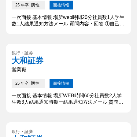
25 年卒
男性
面接情報
一次面接 基本情報 場所web時間20分社員数1人学生
数1人結果通知方法メール 質問内容・回答 ①自己紹
介 ○○大学○○学部○○学科の○○と申します。私は学生
時代3年間○○に所属しており、コロナ渦後の活動に
尽力していました。また、学業面につきましては、
現在○○について研究しております。本日はよろしく
銀行・証券
お願いいたします。 【深掘質問】なんでその組織に
大和証券
入ったの？ 【深堀質問回答】 中学生の頃に他薦で
○○...
営業職
25 年卒
男性
面接情報
一次面接 基本情報 場所WEB時間60分社員数2人学
生数3人結果通知時期ー結果通知方法メール 質問内
容・回答 ①志望動機 学生時代にカフェでアルバイ
トしていたことから、人の役に立ちたいと考え、資
産運用という形で誰かの役に立ちたいと考えたから
です。 面接詳細情報 面接官の社員の特徴男性面接
銀行・証券
官の印象ー学生の服装ー面接の雰囲気学生が質問し