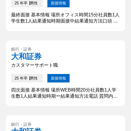
25 年卒
男性
面接情報
最終面接 基本情報 場所オフィス時間15分社員数1人
学生数1人結果通知時期面接中結果通知方法口頭 質
問内容・回答 ①自己紹介をお願いします。 筑波大
学の○○です。大学では〇〇を専攻しており、〇〇に
ついて研究しています。よろしくお願いいたしま
す。 【深堀質問】 〇〇(研究部門)に興味を持ったき
銀行・証券
っかけは？ 【深堀質問回答】 高校時代の授業で、
大和証券
トロッコ問題に触れたことです。 ②職種と勤務地に
ついて、カス...
カスタマーサポート職
25 年卒
男性
面接情報
四次面接 基本情報 場所WEB時間20分社員数1人学
生数1人結果通知時期ー結果通知方法電話 質問内
容・回答 ①自己紹介をお願いします。 筑波大学の
○○です。大学では〇〇を専攻しており、〇〇につい
て研究しています。よろしくお願いいたします。 ②
学生時代に力を入れたことは何ですか。 アルバイト
銀行・証券
です。私は教育関係会社の事務スタッフとして働い