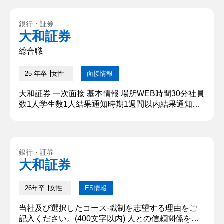
できた家庭教師のアルバイトに力を入れました。 対
象の生徒は、定期テストの平均点を約10点下回る状
銀行・証券
態であり、本人は平均点到達を目標としていまし
大和証券
た。私は、過去の成績や勉強への姿勢を確認し、勉
強方法に対する自信...
総合職
25 年卒
女性
面接情報
大和証券 一次面接 基本情報 場所WEB時間30分社員
数1人学生数1人結果通知時期1週間以内結果通知方
法電話 質問内容・回答 ①就活の軸を教えてくださ
い。 相手の課題やニーズに合わせて多様なソリュー
ションを提案することで、目の前の相手だけでなく
社会全体に長期的に良い影響を与えることです。
銀行・証券
【深掘質問】 なぜそのような軸を持っているのです
大和証券
か。 【深堀質問回答】 私の強みとして、相手の状
況と心情に寄り...
26年卒
女性
ES情報
当社及び選択したコース·職制を志望する理由をご
記入ください。(400文字以内) 人との信頼関係を大