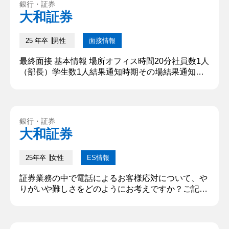
銀行・証券
た結果、感謝を伝えられたことにやりがいを感じ
大和証券
た。このように自身の行動を付加価値としてお客様
に寄り添い、貢献できる点から金...
25 年卒
男性
面接情報
最終面接 基本情報 場所オフィス時間20分社員数1人
（部長）学生数1人結果通知時期その場結果通知方
法 質問内容・回答 ①なぜ大和証券なのですか？ 貴
社を志望する理由は二つありまして、一つ目が、多
様化するニーズに適応している点です。 貴社は独立
系であり、お客様一人ひとりのニーズに寄り添いカ
銀行・証券
スタマイズされたアドバイスを重視してますので、
大和証券
私が特に大切にしている人に寄り添うという価値観
と一致します。 二つ...
25年卒
女性
ES情報
証券業務の中で電話によるお客様応対について、や
りがいや難しさをどのようにお考えですか？ご記入
下さい（300字以内） 証券業務の中で電話によるお
客様応対について、難しさは顔の見えないコミュケ
ーションだと考えます。金融に関する幅広い知識を