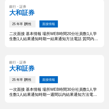
架電によるインサイドセールス（内勤型の営業）を
銀行・証券
担当しており、目標は人事の方から企業の採用の課
大和証券
題をヒアリングして商談の機会を得ることでした。
参加当初は、電話...
25 年卒
男性
面接情報
二次面接 基本情報 場所WEB時間20分社員数1人学
生数1人結果通知時期ー結果通知方法電話 質問内
容・回答 ①自己紹介 〇〇大学〇〇部〇〇科の〇〇
と申します。私は小中大と11年間ほど〇〇をやって
おりまして、大学では〇〇サークルでキャプテンと
して活動しておりました。また大学から〇〇という
銀行・証券
部活を始め、そこでは主務として活動しておりまし
大和証券
た。本日はよろしくお願いいたします。 ②なぜ弊社
を志望していますか ...
25 年卒
男性
面接情報
一次面接 基本情報 場所WEB時間30分社員数1人学
生数1人結果通知時期一週間以内結果通知方法電話
質問内容・回答 ①自己紹介 〇〇大学〇〇学部〇〇
科の〇〇と申します。私は小中大と11年間ほど〇〇