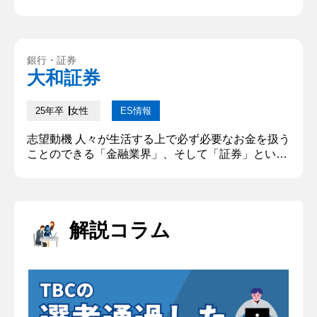
切にしながらお客様に寄り添った価値提供ができ、
自分自身の力で勝負することができる点に仕事に魅
力を感じたからである。貴社は「お客様第一」の姿
勢を重視し、リテールからホールセールまで幅広い
銀行・証券
業務を展開しており、個人·法人問わず多様なニー
大和証券
ズに応えることで、真に信頼されるパートナーを目
指している点に強く共感した...
25年卒
女性
ES情報
志望動機 人々が生活する上で必ず必要なお金を扱う
ことのできる「金融業界」、そして「証券」という
無形商材を扱い、お客様と深く関わることができる
からです。また企業理念に共感でき、お客様のニー
ズを第一に考え、そこから課題を認識し、解決する
ところまで、お客様第一に考えているところに魅力
解説コラム
を感じました。さらに人材をとても大切にし、「女
性活躍」を推進していることから、私自身もこのよ
うな環境で働きたいと思い、志望...