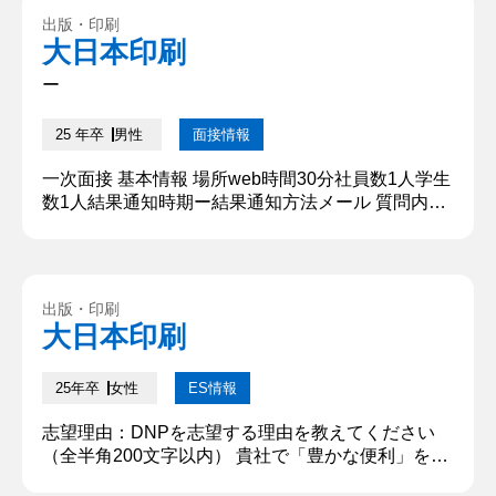
いう競技のサークル長をしておりました。アルバイ
出版・印刷
トとしてはフィットネスジムのインストラクターを
大日本印刷
4年間しておりました。また、それ以外の活動です
と、大学時代...
ー
25 年卒
男性
面接情報
一次面接 基本情報 場所web時間30分社員数1人学生
数1人結果通知時期ー結果通知方法メール 質問内
容・回答 ①自己紹介 ○○大学○○学部○○学科○○専攻
から参りました、○○と申します。幼少期から高校時
代まで競泳をやっておりまして、大学時代は○○とい
う競技のサークル長をしておりました。アルバイト
出版・印刷
としてはフィットネスジムのインストラクターを4
大日本印刷
年間しておりました。また、それ以外の活動です
と、大学時代は...
25年卒
女性
ES情報
志望理由：DNPを志望する理由を教えてください
（全半角200文字以内） 貴社で「豊かな便利」を生
み出し、それを未来の「あたりまえ」にしたい。私