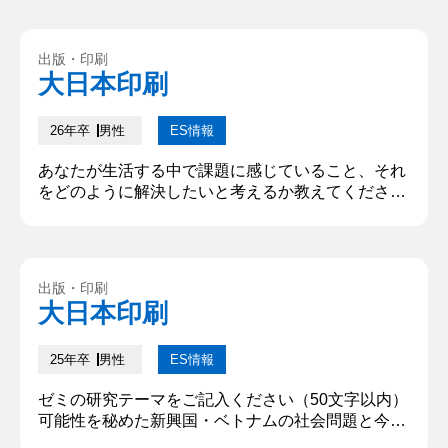
は幼少期から、縁の下の力持ちに憧れている。その
ためいつも積極的に、効率化や改善を積み重ね、周
囲の人を支えてきた。この経験から、現状に満足せ
出版・印刷
ず、独自のP&Iで社会課題を解決する貴社で働きた
大日本印刷
い。そして新しい価値で、人の笑顔に寄与したい。
更に私の改善を続け...
26年卒
男性
ES情報
あなたが生活する中で課題に感じていること、それ
をどのように解決したいと考えるか教えてくださ
い。 車の交通渋滞が課題→自動運転の推進、車検
のタイミングで全車両義務化を提案します。渋滞の
タイミングだけ自動で切り替わると渋滞という苦痛
の間は運転をしなくても良くなります。 私は車の交
出版・印刷
通渋滞が課題であると感じます。そのためには、全
大日本印刷
自動車に自動運転システム装置を義務化するという
解決策を取るべきであると考えて...
25年卒
男性
ES情報
ゼミの研究テーマをご記入ください（50文字以内）
可能性を秘めた新興国・ベトナムの社会問題と今後
の未来 研究内容をご記入ください（200文字以内）