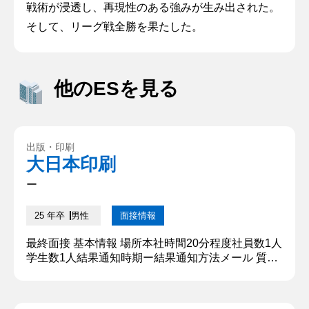
戦術が浸透し、再現性のある強みが生み出された。
そして、リーグ戦全勝を果たした。
他のESを見る
出版・印刷
大日本印刷
ー
25 年卒
男性
面接情報
最終面接 基本情報 場所本社時間20分程度社員数1人
学生数1人結果通知時期ー結果通知方法メール 質問
内容・回答 ①自己紹介 ○○大学○○学部○○学科○○専
攻から参りました、○○と申します。幼少期から高校
時代まで競泳をやっておりまして、大学時代は○○と