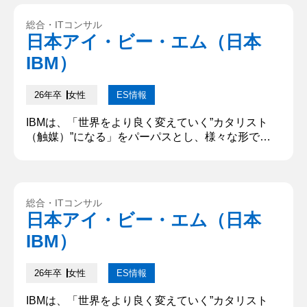
を含め、具体的に記述してください。「XX な人に
なりたい」といった個人のパーパスではなく、IBM
総合・ITコンサル
で自分が果たしたい役割やIBM での仕事を通じて成
日本アイ・ビー・エム（日本
し遂げたいことを教えてください。 私はテクノロジ
IBM）
ーを活...
26年卒
女性
ES情報
IBMは、「世界をより良く変えていく”カタリスト
（触媒）”になる」をパーパスとし、様々な形で社
会に価値を提供しています。あなたがIBMで成し遂
げたいことについて、どうしてその職種を志望する
のかを含め、具体的に記述してください。 私が貴社
のインフラストラクチャーサービス職で成し遂げた
総合・ITコンサル
いことは、ITインフラの最適化を通じた持続可能な
日本アイ・ビー・エム（日本
社会の実現である。特に、環境負荷の低減に向けた
IBM）
データ活用やエネルギー効...
26年卒
女性
ES情報
IBMは、「世界をより良く変えていく”カタリスト