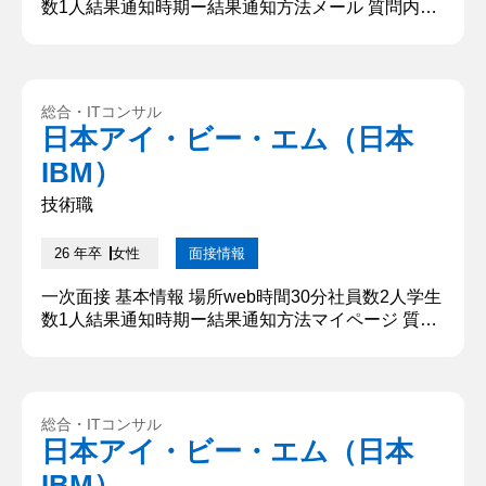
数1人結果通知時期ー結果通知方法メール 質問内
容・回答 ①自己紹介をお願いします。 本日は貴重
なお時間いただき、ありがとうございます。○○大学
大学院からまいりました、○○と申します。 大学で
は、○○を専攻しており、現在は大学院に所属してお
総合・ITコンサル
ります。研究室では、○○の開発に取り組んでおりま
日本アイ・ビー・エム（日本
す。また、課外活動といたしましては、飲食店での
IBM）
アルバイトを3...
技術職
26 年卒
女性
面接情報
一次面接 基本情報 場所web時間30分社員数2人学生
数1人結果通知時期ー結果通知方法マイページ 質問
内容・回答 ①30秒程度で自己紹介をお願いしま
す。 初めまして。○○大学○○学部から参りました。
○○と申します。 大学では○○を学んでいます。現在
は○○研究室に所属しており、○○についての研究を
総合・ITコンサル
行っております。 また、学業以外では、二つのアル
日本アイ・ビー・エム（日本
バイトに注力してまいりました。まず一つ目は、○○
IBM）
のアルバ...