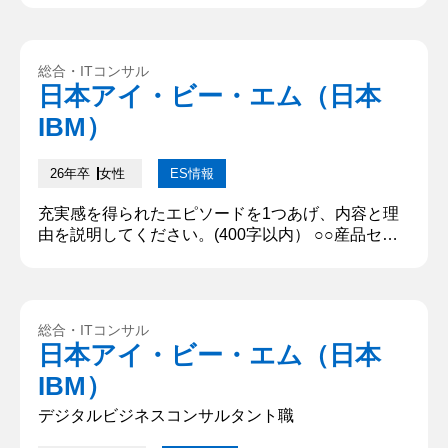
さい 私は塾バイトにて意識改革を行いました。入塾
目標を達成できない原因が営業は決まった人がやる
という意識にあると考え、全員が営業に対して意識
総合・ITコンサル
を持てるようにしました。その結果十数年間達成さ
日本アイ・ビー・エム（日本
れていなかった月の入塾目標を達成することができ
IBM）
ました。 【深掘質問...
26年卒
女性
ES情報
充実感を得られたエピソードを1つあげ、内容と理
由を説明してください。(400字以内） ○○産品セレ
クトショップの経営プロジェクトで、○○県からの依
頼を受け、初企画のリーダーを担当した。2週間で
売上40万円を目標に、仕入れから販売、イベント企
画を行った。当初は来店客数の減少により売上が低
総合・ITコンサル
迷しており、現状では目標達成が困難な状況だっ
日本アイ・ビー・エム（日本
た。そこで○○県人会でのプレゼン、ポスティング、
IBM）
SNSの活用など考え得...
デジタルビジネスコンサルタント職