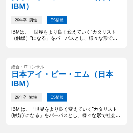
IBM）
タルビジネスコンサル...
26年卒
男性
ES情報
IBMは、「世界をより良く変えていく”カタリスト
（触媒）”になる」をパーパスとし、様々な形で社
会に価値を提供しています。あなたがIBMで成し遂
げたいことについて、どうしてその職種を志望する
のかを含め、具体的に記述してください。「XXな
人になりたい」といった個人のパーパスではなく、
総合・ITコンサル
IBMで自分が果たしたい役割やIBMでの仕事を通じ
日本アイ・ビー・エム（日本
て成し遂げたいことを教えてください。(500文字以
IBM）
下) 貴社で成し遂げ...
26年卒
女性
ES情報
IBM は、「世界をより良く変えていく”カタリスト
(触媒)”になる」をパーパスとし、様々な形で社会に
価値を提供しています。あなたが IBM で成し遂げた
いことについて、どうしてその職種を志望するのか