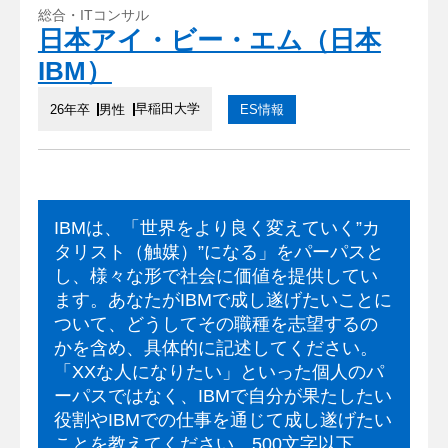
総合・ITコンサル
日本アイ・ビー・エム（日本
IBM）
早稲田大学
26年卒
男性
ES情報
IBMは、「世界をより良く変えていく”カ
タリスト（触媒）”になる」をパーパスと
し、様々な形で社会に価値を提供してい
ます。あなたがIBMで成し遂げたいことに
ついて、どうしてその職種を志望するの
かを含め、具体的に記述してください。
「XXな人になりたい」といった個人のパ
ーパスではなく、IBMで自分が果たしたい
役割やIBMでの仕事を通じて成し遂げたい
ことを教えてください。500文字以下