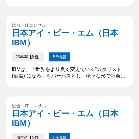
会に価値を提供しています。あなたがIBMで成し遂
げたいことについて、どうしてその職種を志望する
のかを含め、具体的に記述してください。（500文
字） IBMの「世界をより良く変えていく”カタリス
総合・ITコンサル
ト”になる」というパーパスに共感し、デジタルビ
日本アイ・ビー・エム（日本
ジネスコンサルタントとして社会に貢献したいと考
IBM）
えている。某アパレルシ...
26年卒
女性
ES情報
IBMは、「世界をより良く変えていく"カタリスト
(触媒)“になる」をパーパスとし、様々な形で社会に
価値を提供しています。あなたがIBMで成し遂げた
いことについて、どうしてその職種を志望するのか
を含め、具体的に記述してください。「XXな人に
なりたい」といった個人のパーパスではなく、IBM
総合・ITコンサル
で自分が果たしたい役割やIBMでの仕事を通じて成
日本アイ・ビー・エム（日本
し遂げたいことを教えてください。(500文字以下)
IBM）
私は貴社でテク...
26年卒
女性
ES情報