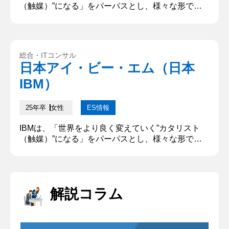
（触媒）”になる」をパーパスとし、様々な形で社
会に価値を提供しています。あなたがIBMで成し遂
げたいことについて、どうしてその職種を志望する
のかを含め、具体的に記述してください。「XXな
人になりたい」といった個人のパーパスではなく、
総合・ITコンサル
IBMで自分が果たしたい役割やIBMでの仕事を通じ
日本アイ・ビー・エム（日本
て成し遂げたいことを教えてください。 お客様の課
IBM）
題を解決して成長を支え...
25年卒
女性
ES情報
IBMは、「世界をより良く変えていく”カタリスト
（触媒）”になる」をパーパスとし、様々な形で社
会に価値を提供しています。あなたがIBMで成し遂
げたいことについて、どうしてその職種を志望する
のかを含め、具体的に記述してください。「XXな
人になりたい」といった個人のパーパスではなく、
解説コラム
IBMで自分が果たしたい役割やIBMでの仕事を通じ
て成し遂げたいことを教えてください。（500字以
下） DXを推進して企...