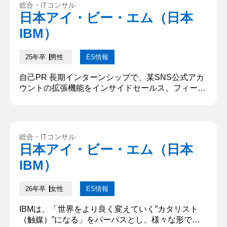
総合・ITコンサル
ションとして提供すると良いですか 金融業界にソリ
日本アイ・ビー・エム（日本
ューションを提供すると良いと思います。 ③面接の
IBM）
最後に伝え...
25年卒
男性
ES情報
自己PR 長期インターンシップで、某SNS公式アカ
ウントの拡張機能をインサイドセールス、フィール
ドセールスを通して店舗に対して法人営業した。○○
社の商材である『~~チャットブースト』を販売して
いた。そこで、長期インターンシップ入社して4か
月目で自分の事業部の最高記録を更新し、本社から
総合・ITコンサル
表彰を受けた。現在は学生メンバー8人のマネジメ
日本アイ・ビー・エム（日本
ントとフィールドセールスプレイヤーとして活動し
IBM）
ている。 志望動機 自分...
26年卒
女性
ES情報
IBMは、「世界をより良く変えていく”カタリスト
（触媒）”になる」をパーパスとし、様々な形で社