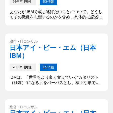
26年卒
男性
ES情報
あなたが IBMで成し遂げたいことについて、どうし
てその職種を志望するのかを含め、具体的に記述し
てください。「XX な人になりたい」といった個人
のパーパスではなく、IBMで自分が果たしたい役割
や IBMでの仕事を通じて成し遂げたいことを教えて
ください。500 文字以下 安定したインフラを提供
総合・ITコンサル
し、多くの人々が安心して暮らせる社会を根底から
日本アイ・ビー・エム（日本
支えたい。子どもの頃、震災で通信手段が断たれ、
IBM）
家族と 1 日中...
26年卒
男性
ES情報
IBMは、「世界をより良く変えていく”カタリスト
（触媒）”になる」をパーパスとし、様々な形で社
会に価値を提供しています。あなたがIBMで成し遂
げたいことについて、どうしてその職種を志望する
のかを含め、具体的に記述してください。「XXな
人になりたい」といった個人のパーパスではなく、
総合・ITコンサル
IBMで自分が果たしたい役割やIBMでの仕事を通じ