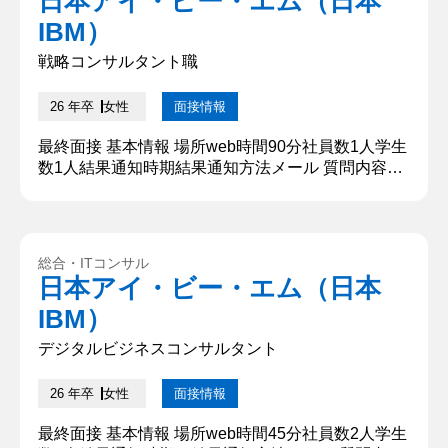
日本アイ・ビー・エム（日本
て成し遂げたいことを教えてください。 私は貴社で
IBM）
の業務を通じて、企業の...
戦略コンサルタント職
26 年卒
女性
面接情報
最終面接 基本情報 場所web時間90分社員数1人学生
数1人結果通知時期結果通知方法メール 質問内容・
回答 ①自己紹介 ○○大学大学○○学位○○年の○○で
す。 学の中でも○○の分野を主に学んでおり，卒業
研究では○○を作成しました． 本日は貴重なお時間
をいただきありがとうございます。どうぞよろしく
総合・ITコンサル
お願いいたします。 ②ミツバチマーケットの経営課
日本アイ・ビー・エム（日本
題を解決する施策を立案せよ ・家電のECサイトを
IBM）
運営して...
デジタルビジネスコンサルタント
26 年卒
女性
面接情報
最終面接 基本情報 場所web時間45分社員数2人学生