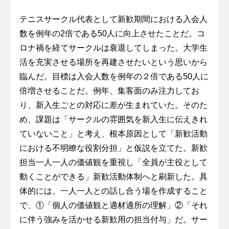
テニスサークル代表として新歓期間における入会人
数を例年の2倍である50人に向上させたことだ。コ
ロナ禍を経てサークルは衰退してしまった。大学生
活を充実させる場所を再建させたいという思いから
臨んだ。目標は入会人数を例年の２倍である50人に
倍増させることだ。例年、集客面のみ注力してお
り、新入生ごとの対応に差が生まれていた。そのた
め、課題は「サークルの雰囲気を新入生に伝えきれ
ていないこと」と考え、根本原因として「新歓活動
における不明瞭な役割分担」と仮説を立てた。新歓
担当一人一人の価値観を重視し「全員が主役として
動くことができる」新歓活動体制へと刷新した。具
体的には、一人一人との話し合う場を作成すること
で、①「個人の価値観と適材適所の理解」②「それ
に伴う強みを活かせる新歓用の担当付与」だ。サー