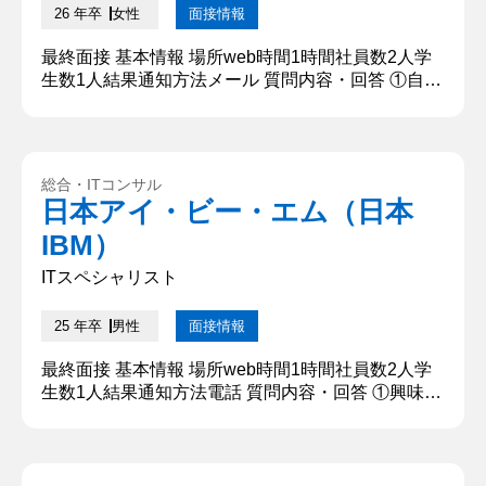
26 年卒
女性
面接情報
最終面接 基本情報 場所web時間1時間社員数2人学
生数1人結果通知方法メール 質問内容・回答 ①自己
紹介 〇〇大学の〇〇と申します。私は課外活動にお
いて、担当する企画の運営責任者として強みである
向上心の高さと熱意で人を巻き込む力を活かし、企
画の発展に尽力してまいりました。本日のために就
総合・ITコンサル
職活動を行ってきたので、大変緊張しております
日本アイ・ビー・エム（日本
が、熱意をしっかりと伝えられるように頑張ります
IBM）
のでよろしくお願いいた...
ITスペシャリスト
25 年卒
男性
面接情報
最終面接 基本情報 場所web時間1時間社員数2人学
生数1人結果通知方法電話 質問内容・回答 ①興味の
ある技術を教えて下さい 生成AIやスマート農業で
す。 【深掘質問】なぜその技術なのですか 【深堀
質問回答】 自身の研究テーマとの関連性があること
を説明しました。 ②どの技術をどの業界にソリュー