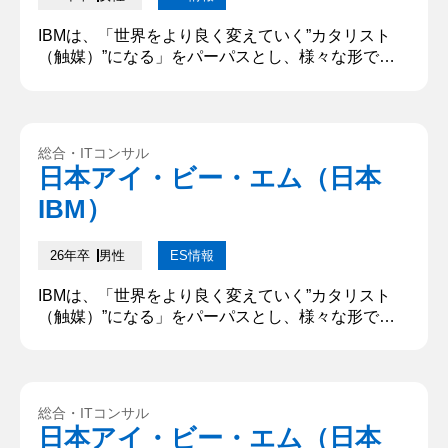
IBMは、「世界をより良く変えていく”カタリスト
（触媒）”になる」をパーパスとし、様々な形で社
会に価値を提供しています。あなたがIBMで成し遂
げたいことについて、どうしてその職種を志望する
のかを含め、具体的に記述してください。（500字
以下） 私が実現したいのは、「誰も取り残さない社
総合・ITコンサル
会」だ。最先端技術が社会全体に浸透し、個人や企
日本アイ・ビー・エム（日本
業がその恩恵を平等に受けられる環境が整うこと
IBM）
で、社会全体が底上げされ、...
26年卒
男性
ES情報
IBMは、「世界をより良く変えていく”カタリスト
（触媒）”になる」をパーパスとし、様々な形で社
会に価値を提供しています。あなたがIBMで成し遂
げたいことについて、どうしてその職種を志望する
のかを含め、具体的に記述してください。「XXな
人になりたい」といった個人のパーパスではなく、
総合・ITコンサル
IBMで自分が果たしたい役割やIBMでの仕事を通じ
日本アイ・ビー・エム（日本
て成し遂げたいことを教えてください。 IBMでデジ