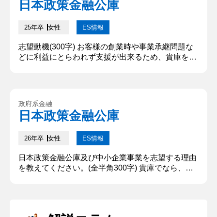
日本政策金融公庫
25年卒
女性
ES情報
志望動機(300字) お客様の創業時や事業承継問題な
どに利益にとらわれず支援が出来るため、貴庫を志
望します。私は、地元の商店街で働く方々と関わる
中で、後継者不足によって閉業した店を数多く見て
きました。そのため、幼少期の頃からぼんやりとで
はありますが、中小企業の経営の安定化を支援した
政府系金融
いと考えてきました。貴庫では、マッチング支援に
日本政策金融公庫
よって事業承継を促進しており、承継側、される側
の双方が納得する形での支援...
26年卒
女性
ES情報
日本政策金融公庫及び中小企業事業を志望する理由
を教えてください。(全半角300字) 貴庫でなら、顧
客志向の社会貢献を実現することができると考えた
からだ。塾のアルバイトを通じ、目標へ向かい挑戦
する人を長期的・伴走的に支援することにやりがい
を感じた。政府系金融機関として高い公共性を持つ