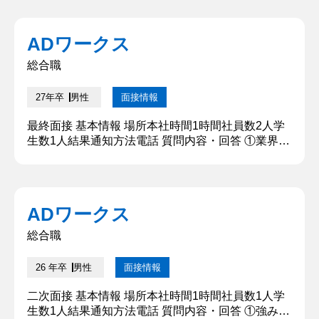
ADワークス
総合職
27年卒
男性
面接情報
最終面接 基本情報 場所本社時間1時間社員数2人学
生数1人結果通知方法電話 質問内容・回答 ①業界の
志望理由を教えてください 大きな商材を扱いたかっ
たのと。お金に携わりたかったので投資不動産を選
びました。 ②志望理由を教えてください 誰もが心
に火を灯す社会を作る理念に共感しました。社会が
ADワークス
不透明で不確実な時代に、貴社はこれまで染め物業
から投資用不動産への移行など大きな挑戦を成し遂
総合職
げてきたこと、また1...
26 年卒
男性
面接情報
二次面接 基本情報 場所本社時間1時間社員数1人学
生数1人結果通知方法電話 質問内容・回答 ①強みと