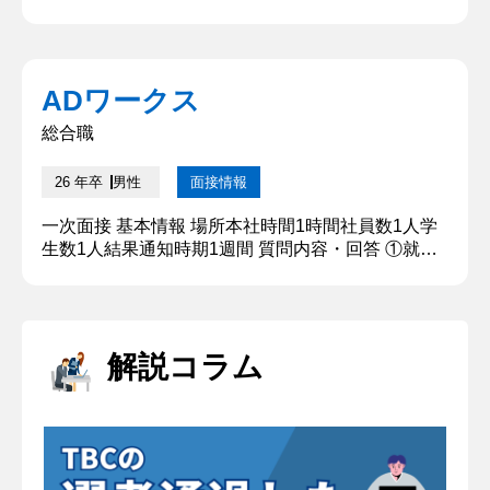
弱みを教えてください 強みは集中力とコミュニケー
ション能力と話を切り出し、学生の頃にしていたス
ポーツの話をしました。3年生の時点で、先輩や後
輩がいるなかでリーダーをしていたことや、コミュ
ADワークス
ニケーション能力に自信があったのをエピソードを
交えて話をしました。吸収力については、スポーツ
総合職
においてポジションを変...
26 年卒
男性
面接情報
一次面接 基本情報 場所本社時間1時間社員数1人学
生数1人結果通知時期1週間 質問内容・回答 ①就活
の軸を教えてください 大きく2つあります。1つ目
は若い時から打席に立たせてもらえることです。2
つ目はチームとしての成績を大事にしているかで
す。 【深掘質問】どうして若い時から打席に立てる
解説コラム
ところが良いのですか 【深堀質問回答】 小学校4年
生からさまざまな球技系のスポーツをしてきました
が、一番強く感じた...