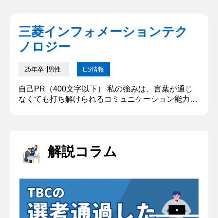
三菱インフォメーションテク
ノロジー
25年卒
男性
ES情報
自己PR（400文字以下） 私の強みは、言葉が通じ
なくても打ち解けられるコミュニケーション能力で
ある。私は、『日本に来た際に学生生活にスムーズ
に溶け込んでほしい』という思いから、コロナ禍に
留学生支援の学生団体で、日本文化の紹介動画の配
信等の活動を実施していた。動画配信を通じて、来
解説コラム
日できなかった多くの留学生と私たちの学生生活を
繋げることに成功した。 さらにコロナ後、ドイツか
ら交換留学という形で私たち...