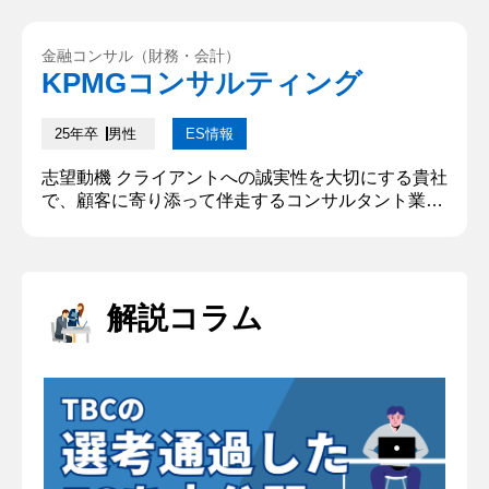
く、一人ひとりが裁量を持って働くことができる点
も魅力的だと感じました。私は、自分の能力を最大
金融コンサル（財務・会計）
限に発揮するために、自己裁量の大きな環境で働き
KPMGコンサルティング
たいと考えています。大手予備校の学生インターン
に参加し、そこでは積極性を発揮...
25年卒
男性
ES情報
志望動機 クライアントへの誠実性を大切にする貴社
で、顧客に寄り添って伴走するコンサルタント業務
に携わりたいからだ。私は家庭教師として、勉強が
苦手な生徒の指導を多く受け持っていた。それぞれ
の生徒ごとに抱えている課題は違っていたが、根本
的には勉強に取り組む意味を見いだせていない生徒
解説コラム
が多かった。そこで、ただ問題を教えるだけでな
く、一人一人向き合うことでモチベーション向上を
図った。生徒の成績向上を感じつつ...