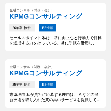
金融コンサル（財務・会計）
KPMGコンサルティング
26年卒
女性
ES情報
セールスポイント 私は、常に向上心と行動力で目標
を達成する力を持っている。常に手帳を活用し、目
標、予定、todoリストを明確に書き出し、時間を有
効活用することで、これらの力を発揮している。高
校時代には、フェンシング部、ダンス、アルバイ
ト、委員会、学業を並行しながら、英検1級合格と
金融コンサル（財務・会計）
いう目標も達成した。大学でも、英語部、ダンスサ
KPMGコンサルティング
ークル、3つのアルバイトに加え、英語のスピーチ
大会二位を獲得し、留中先でも...
25年卒
男性
ES情報
志望理由 私が貴社に応募する理由は、 AIなどの最
新技術を取り入れた質の高いサービスを提供してい
る点に魅力を感じたからです。また、競合である他
のコンサルティングファームと比べ、人数が少な