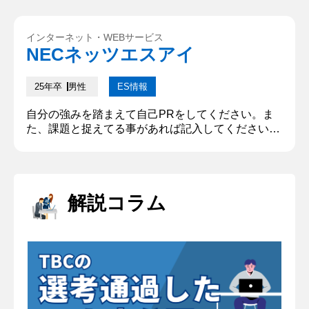
として地区リーグ1位に導いたときに特に発揮され
ました。1年生の間は試合に出ることができなかっ
インターネット・WEBサービス
たので私は実力を上げるために自ら監督に朝練の許
NECネッツエスアイ
可を取りに行きました。今まで自身のサッカー部で
は朝練という文化がなく最初は1...
25年卒
男性
ES情報
自分の強みを踏まえて自己PRをしてください。ま
た、課題と捉えてる事があれば記入してください。
(400字以内) 私の強みは「情報収集力」と「情報を
可視化する力」です。この強みは大学1年生から続
けている塾講師アルバイトで培ってきました。塾講
師の仕事は、担当生徒の成績を上げて志望校に合格
解説コラム
させる事です。しかし、生徒によって勉強の好悪や
苦手分野の違いがあり、生徒毎に適切な授業の方法
が異なるという課題がありま...