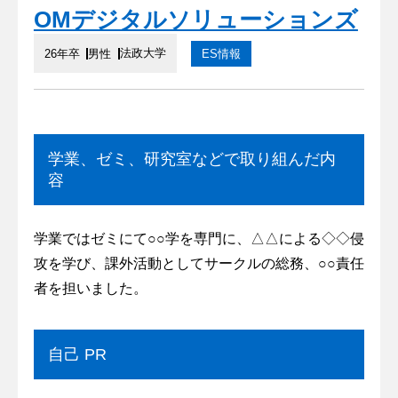
OMデジタルソリューションズ
法政大学
26年卒
男性
ES情報
学業、ゼミ、研究室などで取り組んだ内
容
学業ではゼミにて○○学を専門に、△△による◇◇侵
攻を学び、課外活動としてサークルの総務、○○責任
者を担いました。
自己 PR