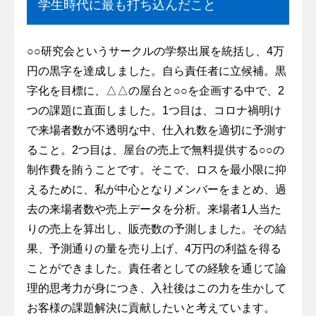
学生時代に最も打ち込んだこと
○○研究会というサークルの学祭出展を統括し、4万
円の黒字を達成しました。自ら責任者に立候補。黒
字化を目標に、△△の屋台と○○を企画する中で、2
つの課題に直面しました。1つ目は、コロナ禍明け
で来場者数が不透明な中、仕入れ数を適切に予測す
ること。2つ目は、屋台の売上で無料提供する○○の
制作費を賄うことです。そこで、ロスを最小限に抑
えるために、私が中心となりメンバーをまとめ、過
去の来場者数や売上データを分析。来場者1人当た
りの売上を算出し、販売数の予測しました。その結
果、予測通りの量を売り上げ、4万円の利益を得る
ことができました。責任者としての経験を通じて論
理的思考力が身につき、入社後はこの力を生かして
お客様の課題解決に貢献したいと考えています。