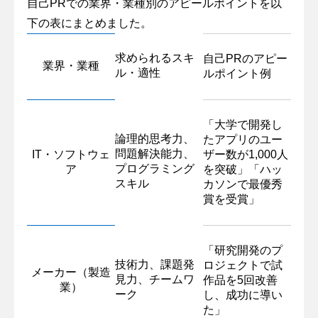
自己PRでの業界・業種別のアピールポイントを以
下の表にまとめました。
求められるスキ
自己PRのアピー
業界・業種
ル・適性
ルポイント例
「大学で開発し
論理的思考力、
たアプリのユー
問題解決能力、
IT・ソフトウェ
ザー数が1,000人
プログラミング
ア
を突破」「ハッ
スキル
カソンで最優秀
賞を受賞」
「研究開発のプ
技術力、課題発
ロジェクトで試
メーカー（製造
見力、チームワ
作品を5回改善
業）
ーク
し、成功に導い
た」