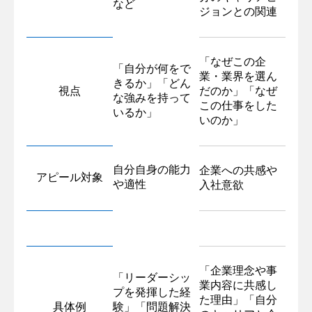
など
ジョンとの関連
「なぜこの企
「自分が何をで
業・業界を選ん
きるか」「どん
視点
だのか」「なぜ
な強みを持って
この仕事をした
いるか」
いのか」
自分自身の能力
企業への共感や
アピール対象
や適性
入社意欲
「企業理念や事
「リーダーシッ
業内容に共感し
プを発揮した経
た理由」「自分
具体例
験」「問題解決