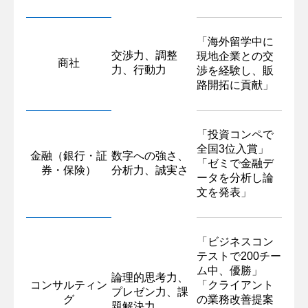
「海外留学中に
交渉力、調整
現地企業との交
商社
力、行動力
渉を経験し、販
路開拓に貢献」
「投資コンペで
全国3位入賞」
金融（銀行・証
数字への強さ、
「ゼミで金融デ
券・保険）
分析力、誠実さ
ータを分析し論
文を発表」
「ビジネスコン
テストで200チー
ム中、優勝」
論理的思考力、
コンサルティン
「クライアント
プレゼン力、課
グ
の業務改善提案
題解決力