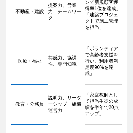
ンで新規顧客獲
提案力、営業
得率1位を達成」
不動産・建設
力、チームワー
「建築プロジェ
ク
クトで施工管理
を担当」
「ボランティア
で高齢者支援を
共感力、協調
医療・福祉
行い、利用者満
性、専門知識
足度90%を達
成」
「家庭教師とし
説明力、リーダ
て担当生徒の成
教育・公務員
ーシップ、組織
績を半年で20点
運営力
アップ」