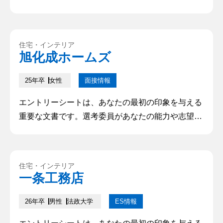
機を理解し、興味を持つかどうかを判断するために
利用されます。そのため、的確で魅力的なエントリ
ーシートを作成することは、成功への第一歩となり
住宅・インテリア
ます。本記事では、優れたエントリーシートを書く
旭化成ホームズ
ためのポイントや注意点について解説していきます
25年卒
女性
面接情報
エントリーシートは、あなたの最初の印象を与える
重要な文書です。選考委員があなたの能力や志望動
機を理解し、興味を持つかどうかを判断するために
利用されます。そのため、的確で魅力的なエントリ
ーシートを作成することは、成功への第一歩となり
住宅・インテリア
ます。本記事では、優れたエントリーシートを書く
一条工務店
ためのポイントや注意点について解説していきます
26年卒
男性
法政大学
ES情報