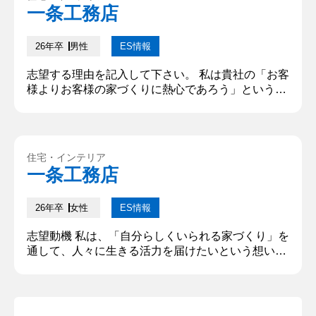
クルになり、メンバーの脱退率が約 50%から20%ほ
一条工務店
どまで低下しました。 これまでに発揮した力を実際
のエピソードとともに...
26年卒
男性
ES情報
志望する理由を記入して下さい。 私は貴社の「お客
様よりお客様の家づくりに熱心であろう」という企
業理念に魅力を感じている。大学入学時から現在ま
で続けている塾でのアルバイトの経験から「顧客の
幸せを肌で感じることが出来る仕事に就きたい」と
いう思いがある。生徒がそれぞれに持つ課題を克服
住宅・インテリア
して志望校合格の結果を出すために、熱意を持って
一条工務店
指導にあたり、生徒が合格を達成できた際には「先
生のおかげです。」と言って貰え...
26年卒
女性
ES情報
志望動機 私は、「自分らしくいられる家づくり」を
通して、人々に生きる活力を届けたいという想いを
貴社で実現するため、志望いたします。一人暮らし
の経験を通して、心が安らげる空間が、自分らしく
過ごせる大切な場所であり、日々の活力の源になる
ことを実感しました。そうした空間を提供すること