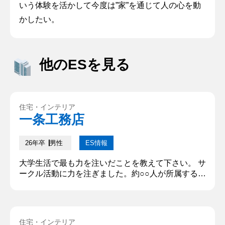
いう体験を活かして今度は”家”を通じて人の心を動
かしたい。
他のESを見る
住宅・インテリア
一条工務店
26年卒
男性
ES情報
大学生活で最も力を注いだことを教えて下さい。 サ
ークル活動に力を注ぎました。約○○人が所属するサ
ークルで代表を務めていました。全員が参加を楽し
める方法を検討し、主要活動以外に、旅行やボーリ
ング大会などを企画しました。その結果、経験者だ
けではなく、初心者やマネージャーも楽しめるサー
住宅・インテリア