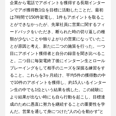
企業から電話でアポイントを獲得する長期インター
ンでアポ獲得数1位を目標に活動したことだ。最初
は7時間で150件架電し、1件もアポイントを取るこ
とができなかったが、先輩社員に営業に関するフィ
ードバックをいただき、断られた時の切り返しの種
類が少ないことや独りよがりの営業になっていたこ
とが原因と考え、新たに二つの施策を行った。一つ
目にアポイント獲得者と自分の録音を聞き比べるこ
と。二つ目に毎架電終了後にインターン生とロール
プレーイングをして相手のニーズを深掘る練習をす
ること。これらを3ヶ月続け、平均5件の獲得数の中
で10件のアポイントを獲得し、約15人いるインター
ン生の中でも1位という結果を残した。この経験に
より結果が出ない時にも自ら行動を起こし、目標達
成のために愚直に努力を継続することの重要性を学
んだ。営業を通して身につけた“人の心を動かす”と