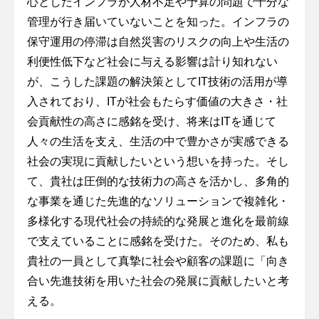
心としたインフラが人材不足や予算の問題で十分な
管理が行き届いていないことを知った。インフラの
保守運用の停滞は自然災害のリスクの向上や生活の
利便性低下など社会に与える影響は計り知れない
が、こうした課題の解決策としてIT技術の活用が導
入されており、ITが社会もたらす価値の大きさ・社
会貢献性の高さに感銘を受け、将来はITを通じて
人々の生活を支え、生活の中で豊かさが実感できる
社会の実現に貢献したいという想いを持った。そし
て、貴社は圧倒的な技術力の高さを活かし、多角的
な事業を通じた先進的なソリューションで複雑化・
多様化する現代社会の持続的な発展と進化を最前線
で支えていることに感銘を受けた。そのため、私も
貴社の一員として真摯に社会や顧客の課題に「向き
合い先進技術を用いた社会の発展に貢献したいと考
える。