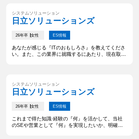
と考える。近年、IT技術は急速に進化し、日常生活
に大きな変革をもたらしている。特に業務の効率化
システムソリューション
やAIの活用による顧客の課題解決は、現代の働き方
日立ソリューションズ
という社会課題に対して解決に向けた一歩となる。
そこで、将来ITを...
26年卒
女性
ES情報
あなたが感じる『ITのおもしろさ』を教えてくださ
い。また、この業界に就職するにあたり、現在取り
組んでいることを教えてください。(300字) 私が感
じる『ITのおもしろさ』は、日常のさまざまな場面
で新たな価値を生み出し、新たな可能性を広げ、予
想していなかった世界を生み出せる点です。例え
システムソリューション
ば、動画配信サービスでは、視聴履歴をもとに自分
日立ソリューションズ
の好みに合った作品が推薦され、新たなコンテンツ
との出会いが生まれます。...
26年卒
女性
ES情報
これまで得た知識·経験の『何』を活かして、当社
のSEや営業として『何』を実現したいか、明確に
ご回答ください。 貴社のSEまたは営業として、お
客様の課題の本質をとらえた最適なソリューション