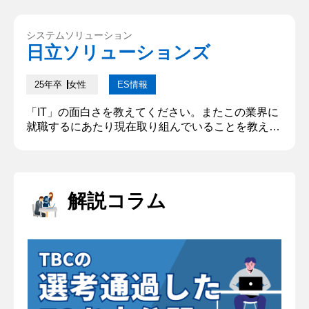
の提供を実現したいです。私は大学時代に取り組ん
だ飲食店でのアルバイトやゼミの共同研究におい
システムソリューション
て、自ら積極的にチームに働きかけ、課題を多角的
日立ソリューションズ
な視点からとらえることで、一人では達成不可能な
課題の解決を実現してきました。こ...
25年卒
女性
ES情報
「IT」の面白さを教えてください。またこの業界に
就職するにあたり現在取り組んでいることを教えて
ください。 ITの面白さは「社会課題に柔軟に対応
し、理想を具現化できること」にあると考える。コ
ロナ禍におけるZoomやUberEatsなど、生活を豊か
にする新たな当たり前の背景には、ITの力があると
解説コラム
実感した。またプログラミングを学習し、周囲の課
題を解決するアプリを開発した経験から、ITを用い
てアイデアを形...