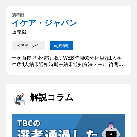
す。 カバは普段はおっとりしている印象ですが、ロ
ケットにのることで推進力があるような印象になり
消費財
ます。私も普段はのんびりと友人や会社の人と交友
イケア・ジャパン
関係を築いていますが、いざというときは重量感を
持ちつつスピーディ...
販売職
26 年卒
女性
面接情報
一次面接 基本情報 場所WEB時間60分社員数1人学
生数4人結果通知時期ー結果通知方法メール 質問内
容・回答 ①あなたをものに例えて自己紹介をお願い
します 私は、ロケットに乗ったカバのような人間で
す。 カバは普段はおっとりしている印象ですが、ロ
ケットにのることで推進力があるような印象になり
解説コラム
ます。私も普段はのんびりと友人や会社の人と交友
関係を築いていますが、いざというときは重量感を
持ちつつスピーディ...