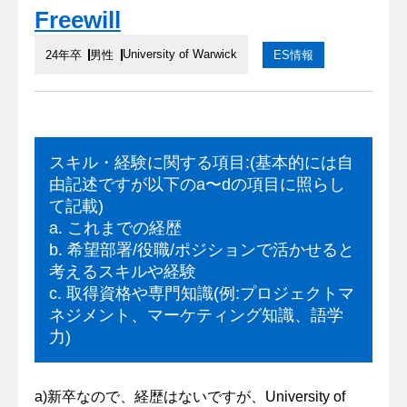
Freewill
University of Warwick
24年卒
男性
ES情報
スキル・経験に関する項目:(基本的には自
由記述ですが以下のa〜dの項目に照らし
て記載)
a. これまでの経歴
b. 希望部署/役職/ポジションで活かせると
考えるスキルや経験
c. 取得資格や専門知識(例:プロジェクトマ
ネジメント、マーケティング知識、語学
力)
a)新卒なので、経歴はないですが、University of