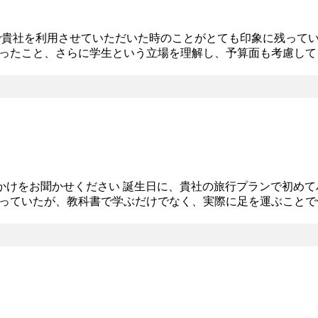
で貴社を利用させていただいた時のことがとても印象に残って
ったこと、さらに学生という立場を理解し、予算面も考慮して
様に期待以上のサービスをお届けしたいと考え、貴社を志望致
っかけをお聞かせください 誕生日に、貴社の旅行プランで初め
っていたが、教科書で学ぶだけでなく、実際に足を運ぶことで
ション力が活かせる職業に就きたいと考え、国際色豊かな学生