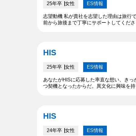
25年卒
女性
ES情報
志望動機 私が貴社を志望した理由は旅行
前から旅後まで丁寧にサポートしてくださ
とができました。この経験から、私もお客
HIS
25年卒
女性
ES情報
あなたがHISに応募した率直な想い、き
つ契機となったからだ。異文化に興味を持
た。それから、将来は語学とコミュニケー
た。...
HIS
24年卒
女性
ES情報