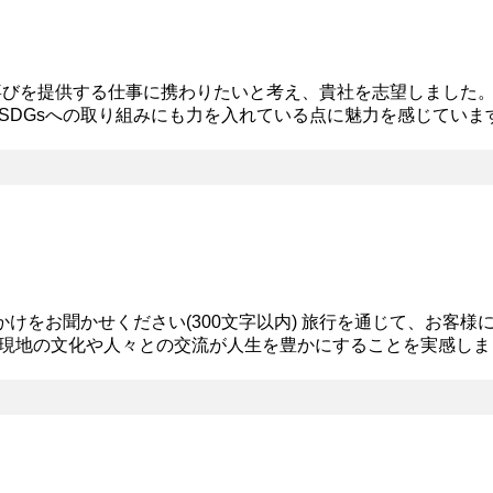
喜びを提供する仕事に携わりたいと考え、貴社を志望しました
SDGsへの取り組みにも力を入れている点に魅力を感じていま
いる点に強く惹かれており、入社後は、私が専攻してきた〇〇
かけをお聞かせください(300文字以内) 旅行を通じて、お客
現地の文化や人々との交流が人生を豊かにすることを実感しま
りに寄り添った「心躍る旅」を提供しており、魅力を感じました