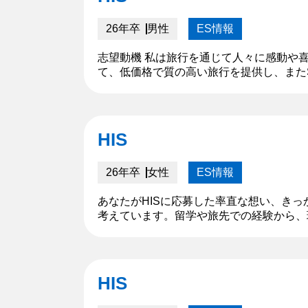
26年卒
男性
ES情報
志望動機 私は旅行を通じて人々に感動や
て、低価格で質の高い旅行を提供し、また
や国際ボランティアツアーの企画を行って
わ...
HIS
26年卒
女性
ES情報
あなたがHISに応募した率直な想い、きっ
考えています。留学や旅先での経験から、
ワークと独自の企画力で、お客様一人ひと
HIS