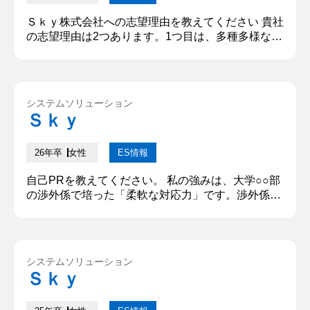
Ｓｋｙ株式会社への志望理由を教えてください 貴社
の志望理由は2つあります。1つ目は、多種多様な業
界のお客様にソリューションを提供していることで
す。幅広い知見を基に最適なお客様の課題解決に貢
献できることに魅力を感じています。2つ目は、元
請けとしてお客様との距離が近い事です。お客様視
システムソリューション
点で、上流から下流までワンストップな体制でソフ
Ｓｋｙ
トウェア開発を行い、お客様の課題解決に貢献でき
ることにやりがいを感じていま...
26年卒
女性
ES情報
自己PRを教えてください。 私の強みは、大学○○部
の渉外係で培った「柔軟な対応力」です。渉外係は
自主公演の資金確保のため、大学近郊の企業に協賛
交渉を行っています。活動の中で一部飲食店から協
賛を断られ、見込み額が減少する課題が発生しまし
た。原因は部員の店舗利用が少ないことでした。そ
システムソリューション
こで、私は部員が頻繁に利用する美容院など他業種
Ｓｋｙ
への交渉を提案しました。理由は一人暮らしの部員
が多く、大学近郊の美容院など...