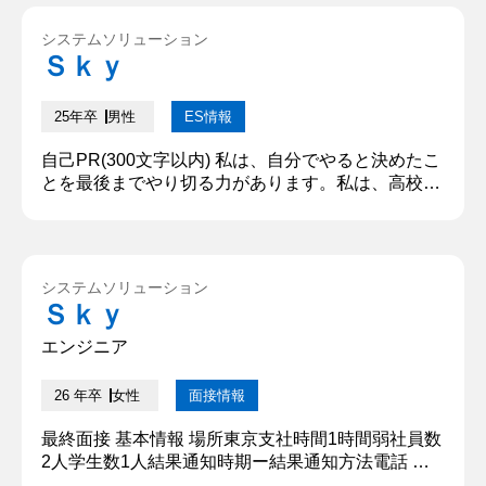
た。そこでは、自身のテーマを実りあるものにする
ために、課題に対してアプローチを工夫しました。
システムソリューション
そして、何よりも継続することに努めました。開始
Ｓｋｙ
時間と終了時間を決め、これを守れなかった場合は
他の日に多く時間を...
25年卒
男性
ES情報
自己PR(300文字以内) 私は、自分でやると決めたこ
とを最後までやり切る力があります。私は、高校3
年生の受験勉強を始めるときに、毎日、学校が閉ま
るまで、教室で自習してから帰ると決めました。そ
れから受験が終わるまで毎日、土日でも関係なく、
学校が閉まるまで自習するというのをやり切りまし
システムソリューション
た。しかし、現役合格することはできず、浪人する
Ｓｋｙ
ことになりました。浪人時代は予備校に通いました
が、予備校でも同様に、毎...
エンジニア
26 年卒
女性
面接情報
最終面接 基本情報 場所東京支社時間1時間弱社員数
2人学生数1人結果通知時期ー結果通知方法電話 質
問内容・回答 ①長所と短所を交えつつ自己紹介をお