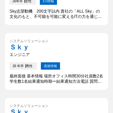
26年卒
女性
ES情報
Sky志望動機 200文字以内 貴社の「ALL Sky」の
文化のもと、不可能を可能に変えるITの力を通じて
「世の中にある格差や制約を解消し、便利で豊かな
社会の実現」に貢献したいからだ。貴社は、一人ひ
とりが仕事に責任を持ってチームで協力しながら業
務に取り組む文化の中で、幅広い分野のソフトウェ
システムソリューション
ア開発と提供により、豊かな情報社会の実現に貢献
Ｓｋｙ
している。私自身も貴社の一員として、世の中に豊
かさをもたらすサー...
エンジニア
26 年卒
男性
面接情報
最終面接 基本情報 場所オフィス時間30分社員数2名
学生数1名結果通知時期ー結果通知方法電話 質問内
容・回答 ①他社の選考状況について教えてくださ
い。 他社の早期選考エントリーが開始していたた
め、その状況を伝えました。 【深掘質問】 当社か
ら内定が出たら承諾しますか？ 【深堀質問回答】
システムソリューション
はい、承諾します。 ②現在の学部を選んだ理由を教
Ｓｋｙ