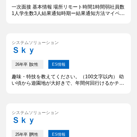
一次面接 基本情報 場所リモート時間1時間弱社員数
1人学生数3人結果通知時期ー結果通知方法マイペー
ジ 質問内容・回答 ①自分の長所と短所は何です
か？ 自分の長所は、好奇心があることとコミュニケ
ーション能力があることです。また短所は、相手の
距離感を見ずに深堀をしようとしてしまうところで
システムソリューション
す。 【深掘質問】 それに気づかされるきっかけと
Ｓｋｙ
なった出来事はありますか？ 【深堀質問回答】 サ
ークルの先輩に注意さ...
26年卒
女性
ES情報
趣味・特技を教えてください。​​（100文字以内） 幼
い頃から遊園地が大好きで、年間何回行けるかチャ
レンジをしている。平日の方がチケットの値段も安
く、アトラクションの待ち時間も少なく楽しむこと
ができるので戦略が大切である。 自己PRを教えて
ください。※なるべく改行せずご入力ください。
システムソリューション
（300文字以下​​） 主体的にチームを引っ張り、メン
Ｓｋｙ
バーが働きやすい環境の土台作りができる。この強
みは、物販店を運...
25年卒
男性
ES情報