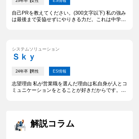
25年卒
女性
ES情報
自己PRを教えてください。(300文字以下) 私の強み
は最後まで妥協せずにやりきる力だ。これは中学生
の頃からの定期試験勉強で培われてきた。私は心配
性な性格から、定期試験の１ヶ月前になると詳細な
勉強計画を立てその通りに実行してきた。私は何事
に対しても面白さを見出すこと得意で、勉強に対し
システムソリューション
ても面白さを感じていたため、本番まで妥協せずに
Ｓｋｙ
取り組むことができ、毎回学年上位の成績を収め続
けた。そして、高校生でも...
24年卒
男性
ES情報
志望理由 私が営業職を選んだ理由は私自身が人とコ
ミュニケーションをとることが好きだからです。私
は初対面の方とでもすぐ馴染むことができるという
特技があります。自分自身の情報だけを伝えるので
はなく相手の話を聞き本質的な情報を引き出すよう
にすることを意識しています。これらを活かせるの
解説コラム
は御社の営業職の中の法人向けソフトウェア開発プ
ロジェクト受注営業だと思っております。お客様と
の信頼関係をしっかりと構築して...