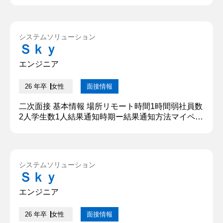
願いします。 コミュニケーション能力と好奇心が強
い〇〇です。短所は距離を近づけすぎてしまうとこ
ろです。 【深掘質問】 短所の改善に何かやってい
システムソリューション
ることはありますか？ 【深堀質問回答】 あくまで
Ｓｋｙ
初対面であることを大きく意識するようにしていま
す。 ②大学では何...
エンジニア
26 年卒
女性
面接情報
二次面接 基本情報 場所リモート時間1時間弱社員数
2人学生数1人結果通知時期ー結果通知方法マイペー
ジ 質問内容・回答 ①長所と短所を経験を交えて教
えてください。 好奇心をコミュニケーション能力で
す。やったことがないからという理由だけで〇〇に
チャレンジするほど好奇心が強く、初対面でもすぐ
システムソリューション
に仲良くなれます。短所は距離を近づきすぎてしま
Ｓｋｙ
うところです。 【深掘質問】 コミュニケーション
をするにあたって意識...
エンジニア
26 年卒
女性
面接情報