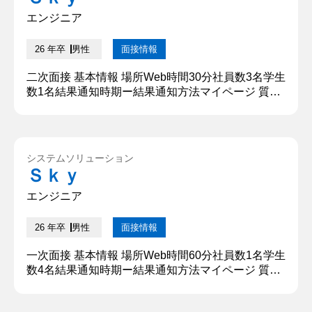
えてください。 大学受験をする際には具体的にやり
たいことが決まっ...
エンジニア
26 年卒
男性
面接情報
二次面接 基本情報 場所Web時間30分社員数3名学生
数1名結果通知時期ー結果通知方法マイページ 質問
内容・回答 ①サークル活動で特に印象に残ったこと
を教えてください。 宿題を見るボランティア活動を
行っており、その中で学童施設に行きました。大学
生と小学生ということもあり、遠慮して質問ができ
システムソリューション
ない子がいることが課題でした。そこで、子供たち
Ｓｋｙ
と勉強だけではなく遊ぶことでも交流ができれば、
普段の質問もしやす...
エンジニア
26 年卒
男性
面接情報
一次面接 基本情報 場所Web時間60分社員数1名学生
数4名結果通知時期ー結果通知方法マイページ 質問
内容・回答 ①学生時代に頑張ったことについて教え
てください。 私は研究活動を学生時代に頑張りまし